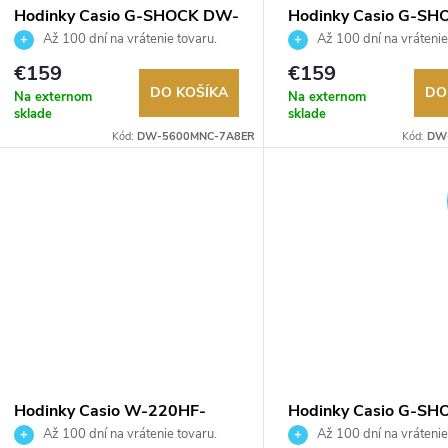
Hodinky Casio G-SHOCK DW-
Hodinky Casio G-S
5600MNC-7A8ER
5600MNC-1ER
Až 100 dní na vrátenie tovaru.
Až 100 dní na vrátenie
Autorizovaný predajca.
Autorizovaný predajca.
€159
€159
DO KOŠÍKA
DO
Na externom
Na externom
sklade
sklade
Kód:
DW-5600MNC-7A8ER
Kód:
DW
Hodinky Casio W-220HF-
Hodinky Casio G-SH
8AVEF
2100CB-1AER
Až 100 dní na vrátenie tovaru.
Až 100 dní na vrátenie