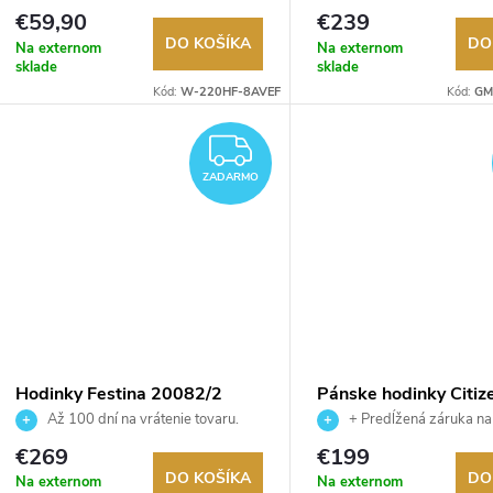
Autorizovaný predajca.
Autorizovaný predajca.
€59,90
€239
DO KOŠÍKA
DO
Na externom
Na externom
sklade
sklade
Kód:
W-220HF-8AVEF
Kód:
GM
ZADARMO
ZADARMO
Hodinky Festina 20082/2
Pánske hodinky Citiz
BM7635-01X
Až 100 dní na vrátenie tovaru.
+ Predĺžená záruka na
Autorizovaný predajca.
Až 100 dní na vrátenie tova
€269
€199
Autorizovaný predajca.
DO KOŠÍKA
DO
Na externom
Na externom