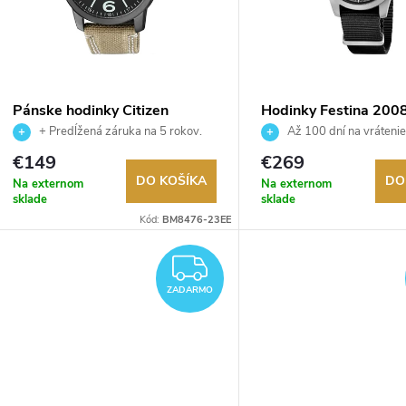
e
s
p
p
Pánske hodinky Citizen
Hodinky Festina 200
r
BM8476-23EE
+ Predĺžená záruka na 5 rokov.
Až 100 dní na vrátenie
r
Až 100 dní na vrátenie tovaru.
Autorizovaný predajca.
€149
€269
o
Autorizovaný predajca.
DO KOŠÍKA
DO
Na externom
Na externom
o
sklade
sklade
d
Kód:
BM8476-23EE
d
ZADARMO
u
u
ZADARMO
k
k
t
t