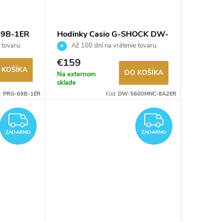
69B-1ER
Hodinky Casio G-SHOCK DW-
5600MNC-8A2ER
 tovaru.
Až 100 dní na vrátenie tovaru.
Autorizovaný predajca.
€159
 KOŠÍKA
DO KOŠÍKA
Na externom
sklade
:
PRG-69B-1ER
Kód:
DW-5600MNC-8A2ER
ZADARMO
ZADAR
ZADARMO
ZADARMO