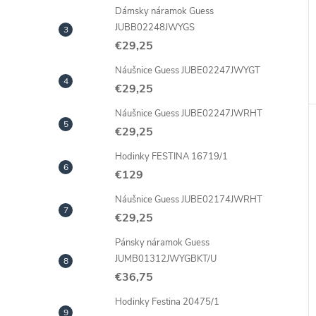
Dámsky náramok Guess
JUBB02248JWYGS
€29,25
Náušnice Guess JUBE02247JWYGT
€29,25
Náušnice Guess JUBE02247JWRHT
€29,25
Hodinky FESTINA 16719/1
€129
Náušnice Guess JUBE02174JWRHT
€29,25
Pánsky náramok Guess
JUMB01312JWYGBKT/U
€36,75
Hodinky Festina 20475/1