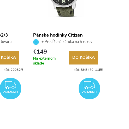
82/3
Pánske hodinky Citizen
BM8470-11EE
 tovaru.
+ Predĺžená záruka na 5 rokov.
Až 100 dní na vrátenie tovaru.
€149
Autorizovaný predajca.
 KOŠÍKA
DO KOŠÍKA
Na externom
sklade
Kód:
20082/3
Kód:
BM8470-11EE
ZADARMO
ZADAR
ZADARMO
ZADARMO