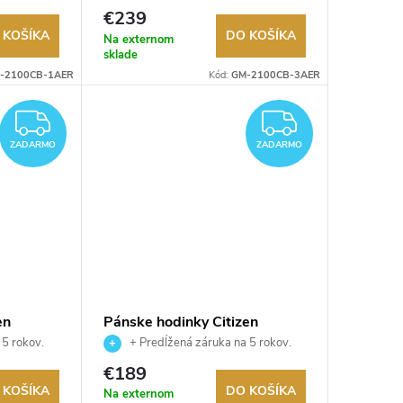
Autorizovaný predajca.
€239
 KOŠÍKA
DO KOŠÍKA
Na externom
sklade
-2100CB-1AER
Kód:
GM-2100CB-3AER
ZADARMO
ZADAR
ZADARMO
ZADARMO
en
Pánske hodinky Citizen
AW1575-08E
 5 rokov.
+ Predĺžená záruka na 5 rokov.
ru.
Až 100 dní na vrátenie tovaru.
€189
Autorizovaný predajca.
 KOŠÍKA
DO KOŠÍKA
Na externom