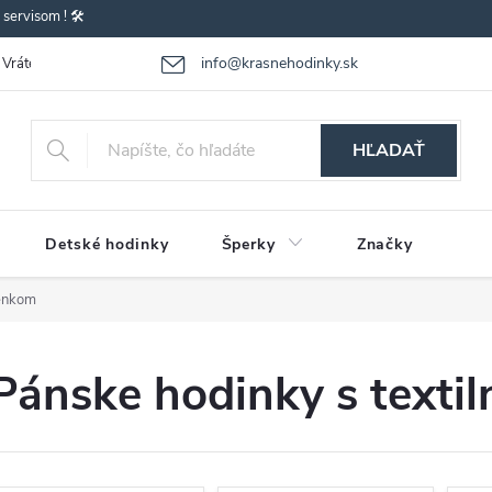
ervisom ! 🛠️
info@krasnehodinky.sk
Vrátenie-výmena tovaru
Reklamácia tovaru
Obchodné podmienky
HĽADAŤ
Detské hodinky
Šperky
Značky
ienkom
Pánske hodinky s text