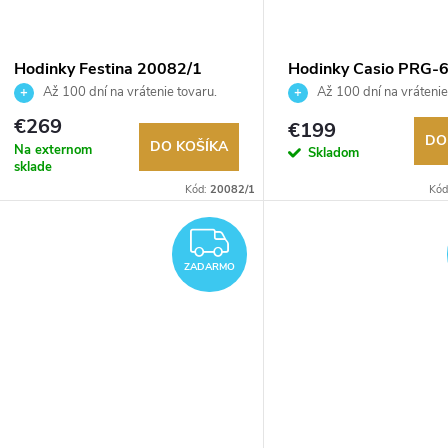
o
o
v
v
Hodinky Festina 20082/1
Hodinky Casio PRG-
Až 100 dní na vrátenie tovaru.
Až 100 dní na vrátenie
Autorizovaný predajca.
Autorizovaný predajca.
€269
€199
DO
DO KOŠÍKA
Na externom
Skladom
sklade
Kód:
20082/1
Kód
ZADARMO
ZADARMO