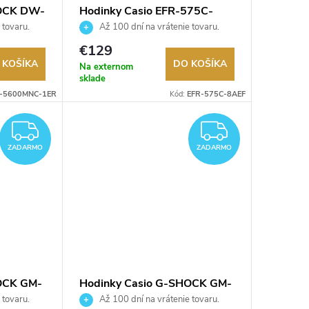
HOCK DW-
Hodinky Casio EFR-575C-
8AEF
 tovaru.
Až 100 dní na vrátenie tovaru.
Autorizovaný predajca.
€129
 KOŠÍKA
DO KOŠÍKA
Na externom
sklade
-5600MNC-1ER
Kód:
EFR-575C-8AEF
ZADARMO
ZADAR
ZADARMO
ZADARMO
OCK GM-
Hodinky Casio G-SHOCK GM-
2100CB-3AER
 tovaru.
Až 100 dní na vrátenie tovaru.