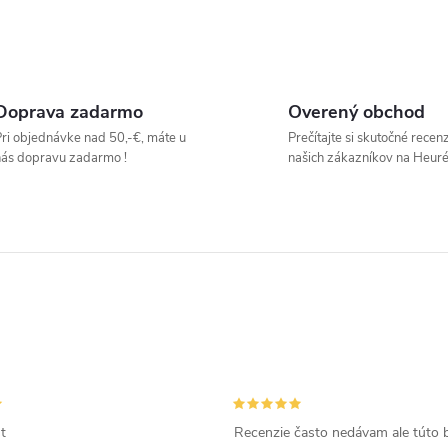
O
v
Doprava zadarmo
Overený obchod
ri objednávke nad 50,-€, máte u
Prečítajte si skutočné recen
ás dopravu zadarmo !
našich zákazníkov na Heuré
á
d
a
c
e
p
t
Recenzie často nedávam ale túto 