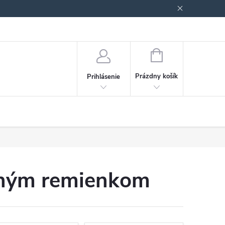
Podmienky ochrany osobných údajov
Blog
NÁKUPNÝ
KOŠÍK
Prázdny košík
Prihlásenie
ilným remienkom