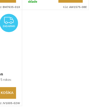
sklade
d:
BM7635-01X
Kód:
AW1575-08E
ZADARMO
ZADARMO
en
 5 rokov.
ru.
 KOŠÍKA
d:
JV1005-02W