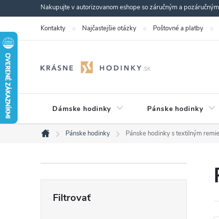
Prejsť
Nakupujte v autorizovanom eshope so záručným a pozáručným s
na
Kontakty
Najčastejšie otázky
Poštovné a platby
obsah
Dámske hodinky
Pánske hodinky
Pánske hodinky
Pánske hodinky s textilným rem
Domov
B
o