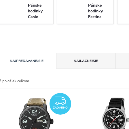
Pánske
Pánske
hodinky
hodinky
Casio
Festina
R
NAJPREDÁVANEJŠIE
NAJLACNEJŠIE
a
7
položiek celkom
d
V
e
ZADARMO
ý
ZADARMO
n
p