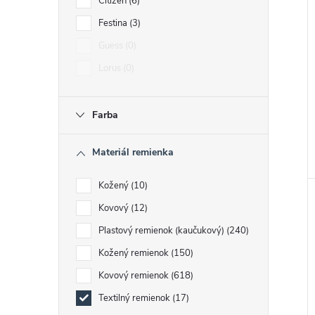
i
Citizen
6
i
Festina
3
Guess
0
Lorus
0
Farba
Materiál remienka
Kožený
10
Kovový
12
Plastový remienok (kaučukový)
240
Kožený remienok
150
Kovový remienok
618
Textilný remienok
17