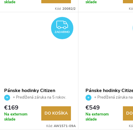
sklade
sklade
Kód:
20082/2
Kó
ZADARMO
ZADARMO
Pánske hodinky Citizen
Pánske hodinky Citiz
AW1571-09A
JV1005-02W
+ Predĺžená záruka na 5 rokov.
+ Predĺžená záruka na
Až 100 dní na vrátenie tovaru.
Až 100 dní na vrátenie tova
€169
€549
Autorizovaný predajca.
Autorizovaný predajca.
DO KOŠÍKA
DO
Na externom
Na externom
sklade
sklade
Kód:
AW1571-09A
Kó