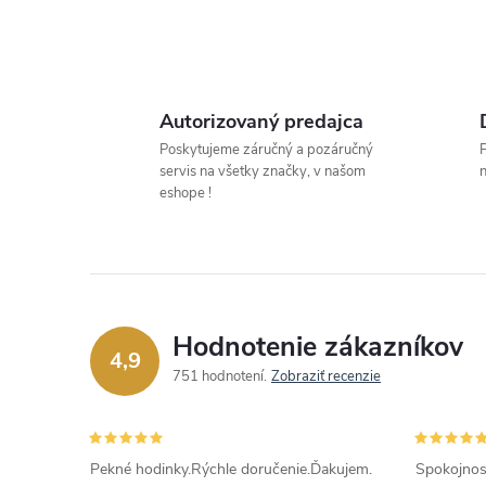
Autorizovaný predajca
l
Poskytujeme záručný a pozáručný
P
servis na všetky značky, v našom
n
eshope !
Hodnotenie zákazníkov
4,9
i
751 hodnotení
Zobraziť recenzie
Pekné hodinky.Rýchle doručenie.Ďakujem.
Spokojnos