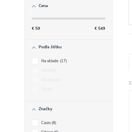
č
Cena
n
ý
€
59
€
549
p
Podľa štítku
a
Na sklade
17
Akcia
0
n
Novinka
0
1
e
Tip
0
l
Značky
Casio
8