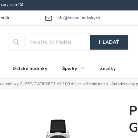
ervisom ! 🛠️
info@krasnehodinky.sk
Vrátenie-výmena tovaru
Reklamácia tovaru
Obchodné podmienky
HĽADAŤ
Detské hodinky
Šperky
Značky
ke hodinky GUESS GW0628G1
Až 100 dní na vrátenie tovaru. Autorizovaný 
P
G