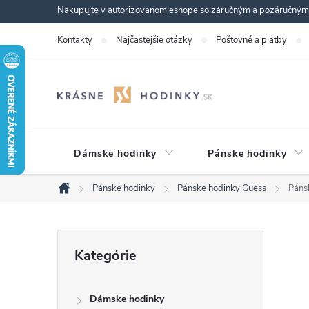
Prejsť
Nakupujte v autorizovanom eshope so záručným a pozáručným s
na
Kontakty
Najčastejšie otázky
Poštovné a platby
obsah
Dámske hodinky
Pánske hodinky
Pánske hodinky
Pánske hodinky Guess
Páns
Domov
B
Preskočiť
Kategórie
kategórie
o
Dámske hodinky