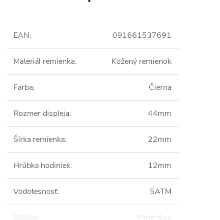
EAN
:
091661537691
Materiál remienka
:
Kožený remienok
Farba
:
Čierna
Rozmer displeja
:
44mm
Šírka remienka
:
22mm
Hrúbka hodiniek
:
12mm
Vodotesnosť
:
5ATM
Sklíčko
:
Minerálne