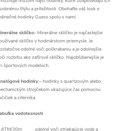
možňuje mužom nájsť hodinky, ktoré zodpovedajú ich
sobnému štýlu a príležitosti. Obohaťte váš look o
edinečné hodinky Guess spolu s nami.
inerálne sklíčko-
Minerálne sklíčko je najčastejšie
oužívané sklíčko v hodinárskom priemysle. Je
ostatočne odolné voči poškrabaniu a je odolnejšie
oči rozbitiu ako zafírové sklíčko. Najobľúbenejšie je
ri športových modeloch.
nalógové hodinky
–
hodinky s quartzovým alebo
echanickým strojčekom ukazujúce čas pomocou
učičiek a ciferníka.
abuľka vodotesnosti
 ATM/30m odolné voči striekajúcej vode a