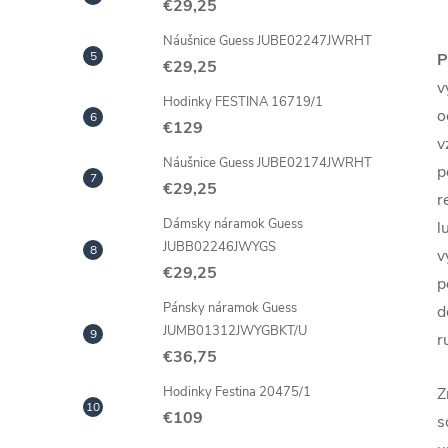
€29,25
Náušnice Guess JUBE02247JWRHT
P
€29,25
v
Hodinky FESTINA 16719/1
o
€129
v
Náušnice Guess JUBE02174JWRHT
p
€29,25
r
Dámsky náramok Guess
l
JUBB02246JWYGS
v
€29,25
p
Pánsky náramok Guess
d
JUMB01312JWYGBKT/U
r
€36,75
Z
Hodinky Festina 20475/1
€109
s