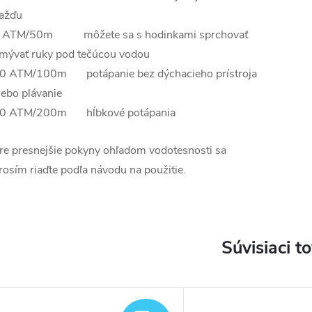
ažďu
 ATM/50m môžete sa s hodinkami sprchovať
mývať ruky pod tečúcou vodou
0 ATM/100m potápanie bez dýchacieho prístroja
lebo plávanie
0 ATM/200m hĺbkové potápania
re presnejšie pokyny ohľadom vodotesnosti sa
rosím riaďte podľa návodu na použitie.
Súvisiaci t