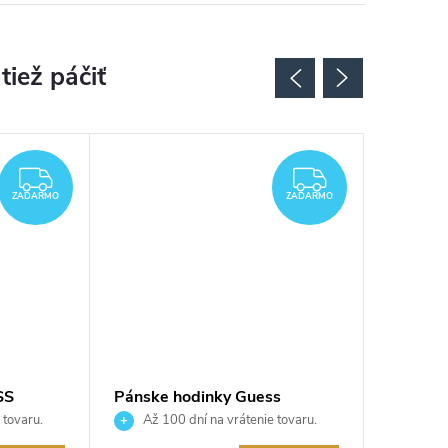
ZADARMO
ZADARMO
ZADARMO
ZADARMO
SS
Pánske hodinky Guess
Hodink
GW0330G2
 tovaru.
Až 100 dní na vrátenie tovaru.
Až 10
Autorizovaný predajca.
Autorizov