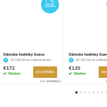
DARMO
ZADARMO
ZADARMO
Dámske hodinky Guess
Dámske hodinky Gue
GW0685L2
GW1021L2
Až 100 dní na vrátenie tovaru.
Až 100 dní na vrátenie
Autorizovaný predajca.
Autorizovaný predajca.
€172
€120
DO KOŠÍKA
DO
Skladom
Skladom
Kód:
GW0685L2