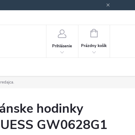
Podmienky ochrany osobných údajov
Blog
NÁKUPNÝ
KOŠÍK
Prázdny košík
Prihlásenie
predajca.
ánske hodinky
UESS GW0628G1