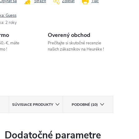
Opýtať sa
Strážiť
Zdieľať
Tlač
ka:
Guess
ka
:
2 roky
rmo
Overený obchod
50,-€, máte
Prečítajte si skutočné recenzie
mo !
našich zákazníkov na Heuréke !
SÚVISIACE PRODUKTY
PODOBNÉ (10)
Dodatočné parametre