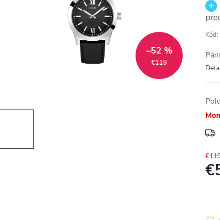
pre
Kód:
–52 %
Pán
€119
Deta
Pol
Mom
€11
€
Jedn
cena