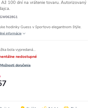
Až 100 dní na vrátenie tovaru. Autorizovaný
dajca.
GW0628G1
ske hodinky Guess v športovo elegantnom štýle.
ilné informácie
ožka bola vypredaná…
entálne nedostupné
Možnosti doručenia
9
57
otková
: