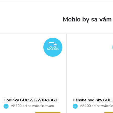
ZADARMO
ZADARMO
Hodinky GUESS GW0418G2
Pánske hodinky GUE
GW0539G3
Až 100 dní na vrátenie tovaru.
Až 100 dní na vrátenie
Autorizovaný predajca.
Autorizovaný predajca.