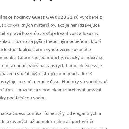
ánske hodinky Guess
GW0628G1
sú vyrobené z
ysoko kvalitných materiálov, ako je nehrdzavejúca
ceľ a pravá koža, čo zaisťuje trvanlivosť a luxusný
zhľad. Puzdro sa pýši strieborným odtieňom, ktorý
erfektne dopĺňa čierne vyhotovenie koženého
emienka. Ciferník je jednoduchý, ručičky a indexy sú
uminiscenčné. Väčšina pánskych hodiniek Guess je
ybavená spoľahlivým strojčekom quartz, ktorý
oskytuje presné meranie času. Hodinky sú vodotesné
o 30m - môžete sa s hodinkami sprchovať umývať
uky pod tečúcou vodou.
načka Guess ponúka rôzne štýly, od elegantných a
ofistikovaných až po neformálne a športové, čo