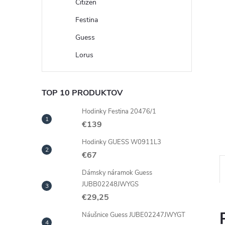
Citizen
Festina
Guess
Lorus
TOP 10 PRODUKTOV
Hodinky Festina 20476/1
€139
Hodinky GUESS W0911L3
€67
Dámsky náramok Guess
JUBB02248JWYGS
€29,25
Náušnice Guess JUBE02247JWYGT