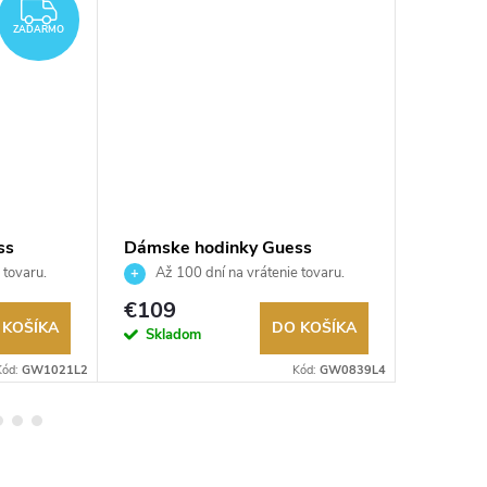
ZADARMO
ZADARMO
ss
Dámske hodinky Guess
Dámske
GW0839L4
GW102
 tovaru.
Až 100 dní na vrátenie tovaru.
Až 10
Autorizovaný predajca.
Autorizov
€109
€120
 KOŠÍKA
DO KOŠÍKA
Skladom
Sklad
Kód:
GW1021L2
Kód:
GW0839L4