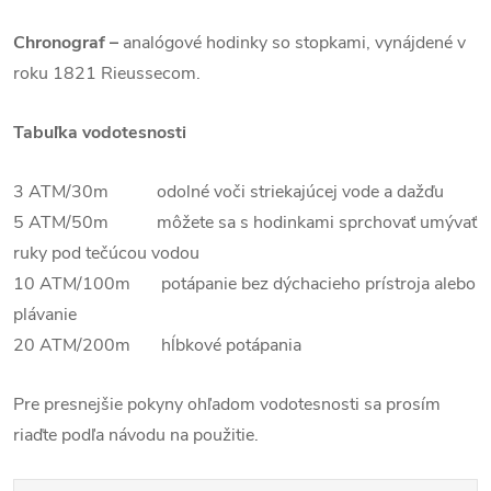
Chronograf –
analógové hodinky so stopkami, vynájdené v
roku 1821 Rieussecom.
Tabuľka vodotesnosti
3 ATM/30m odolné voči striekajúcej vode a dažďu
5 ATM/50m môžete sa s hodinkami sprchovať umývať
ruky pod tečúcou vodou
10 ATM/100m potápanie bez dýchacieho prístroja alebo
plávanie
20 ATM/200m hĺbkové potápania
Pre presnejšie pokyny ohľadom vodotesnosti sa prosím
riaďte podľa návodu na použitie.