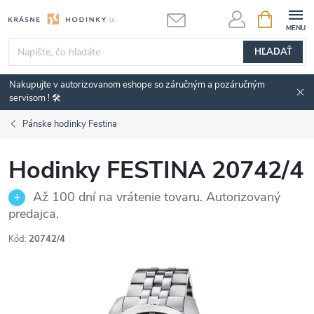
Prejsť
NÁKUPN
KOŠÍK
na
obsah
HĽADAŤ
Nakupujte v autorizovanom eshope so záručným a pozáručným
servisom ! 🛠️
Pánske hodinky Festina
Hodinky FESTINA 20742/4
Až 100 dní na vrátenie tovaru. Autorizovaný
predajca.
Kód:
20742/4