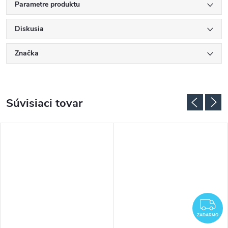
Parametre produktu
Diskusia
Značka
Súvisiaci tovar
Z
ZADARMO