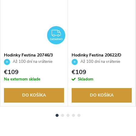
ADARMO
ZADARMO
ZADARMO
Hodinky Festina 20746/3
Hodinky Festina 20622/D
Až 100 dní na vrátenie
Až 100 dní na vrátenie
tovaru. Autorizovaný predajca.
tovaru. Autorizovaný predajca.
€109
€109
Na externom sklade
Skladom
DO KOŠÍKA
DO KOŠÍKA