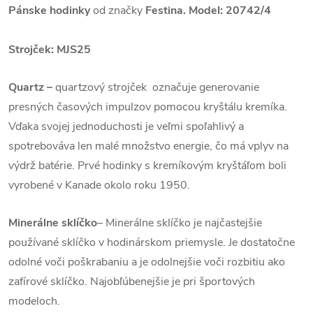
Pánske hodinky
od značky
Festina. Model: 20742/4
Strojček:
MJS25
Quartz
–
quartzový strojček označuje generovanie
presných časových impulzov pomocou kryštálu kremíka.
Vďaka svojej jednoduchosti je veľmi spoľahlivý a
spotrebováva len malé množstvo energie, čo má vplyv na
výdrž batérie. Prvé hodinky s kremíkovým kryštáľom boli
vyrobené v Kanade okolo roku 1950.
Minerálne sklíčko
– Minerálne sklíčko je najčastejšie
používané sklíčko v hodinárskom priemysle. Je dostatočne
odolné voči poškrabaniu a je odolnejšie voči rozbitiu ako
zafírové sklíčko. Najobľúbenejšie je pri športových
modeloch.