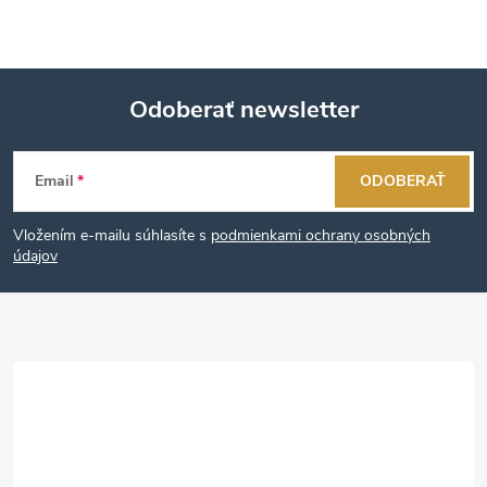
Odoberať newsletter
Z
Email
ODOBERAŤ
á
Vložením e-mailu súhlasíte s
podmienkami ochrany osobných
p
údajov
ä
t
i
e