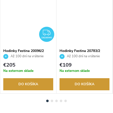
ADARMO
ZADARMO
ZADARMO
Hodinky Festina 20096/2
Hodinky Festina 20783/2
Až 100 dní na vrátenie
Až 100 dní na vrátenie
tovaru. Autorizovaný predajca.
tovaru. Autorizovaný predajca.
€205
€109
Na externom sklade
Na externom sklade
DO KOŠÍKA
DO KOŠÍKA