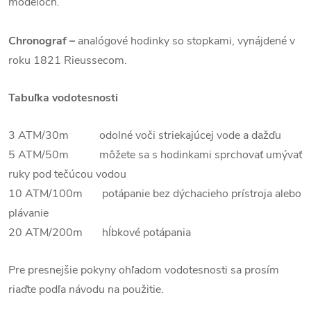
modeloch.
Chronograf –
analógové hodinky so stopkami, vynájdené v
roku 1821 Rieussecom.
Tabuľka vodotesnosti
3 ATM/30m odolné voči striekajúcej vode a dažďu
5 ATM/50m môžete sa s hodinkami sprchovať umývať
ruky pod tečúcou vodou
10 ATM/100m potápanie bez dýchacieho prístroja alebo
plávanie
20 ATM/200m hĺbkové potápania
Pre presnejšie pokyny ohľadom vodotesnosti sa prosím
riaďte podľa návodu na použitie.