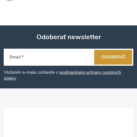
Odoberať newsletter
Z
Email
ODOBERAŤ
á
Vložením e-mailu súhlasíte s
podmienkami ochrany osobných
p
údajov
ä
t
i