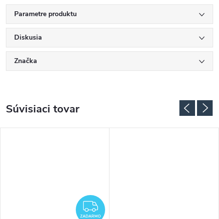
Parametre produktu
Diskusia
Značka
Súvisiaci tovar
ADARMO
ZADARMO
ZADARMO