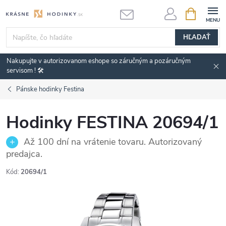
Prejsť
NÁKUPN
KOŠÍK
na
obsah
HĽADAŤ
Nakupujte v autorizovanom eshope so záručným a pozáručným
servisom ! 🛠️
Pánske hodinky Festina
Hodinky FESTINA 20694/1
Až 100 dní na vrátenie tovaru. Autorizovaný
predajca.
Kód:
20694/1