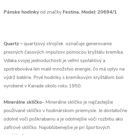
Pánske hodinky
od značky
Festina. Model: 20694/1
Quartz
–
quartzový strojček označuje generovanie
presných časových impulzov pomocou kryštálu kremíka.
Vďaka svojej jednoduchosti je veľmi spoľahlivý a
spotrebováva len malé množstvo energie, čo má vplyv na
výdrž batérie. Prvé hodinky s kremíkovým kryštáľom boli
vyrobené v Kanade okolo roku 1950.
Minerálne sklíčko
– Minerálne sklíčko je najčastejšie
používané sklíčko v hodinárskom priemysle. Je dostatočne
odolné voči poškrabaniu a je odolnejšie voči rozbitiu ako
zafírové sklíčko. Najobľúbenejšie je pri športových