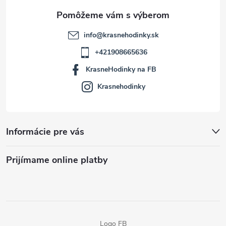
e
info
@
krasnehodinky.sk
+421908665636
KrasneHodinky na FB
Krasnehodinky
Informácie pre vás
Prijímame online platby
Logo FB