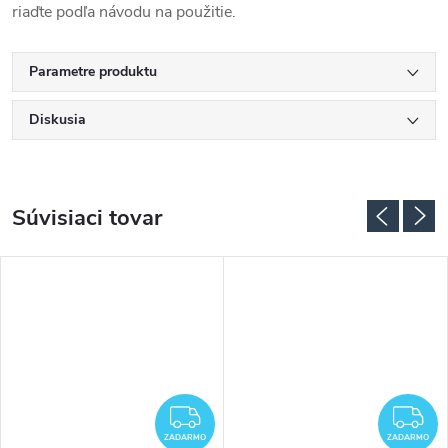
riaďte podľa návodu na použitie.
Parametre produktu
Diskusia
Súvisiaci tovar
ADARMO
ZADARMO
Z
ZADARMO
ZADARMO