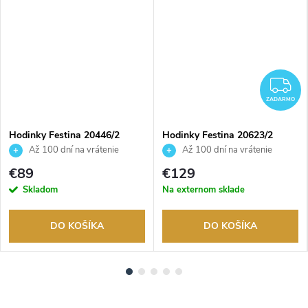
Z
ZADARMO
Hodinky Festina 20446/2
Hodinky Festina 20623/2
Až 100 dní na vrátenie
Až 100 dní na vrátenie
tovaru. Autorizovaný predajca.
tovaru. Autorizovaný predajca.
€89
€129
Skladom
Na externom sklade
DO KOŠÍKA
DO KOŠÍKA