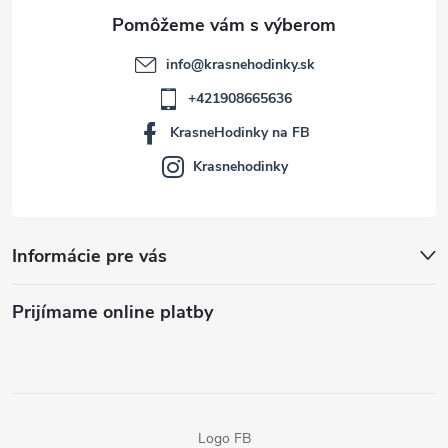
e
info
@
krasnehodinky.sk
+421908665636
KrasneHodinky na FB
Krasnehodinky
Informácie pre vás
Prijímame online platby
Logo FB