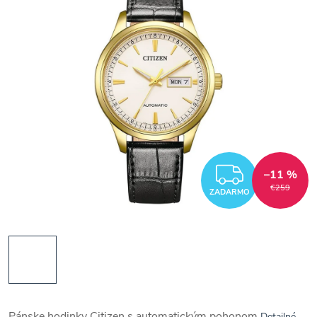
ZADAR
–11 %
€259
ZADARMO
Pánske hodinky Citizen s automatickým pohonom
Detailné