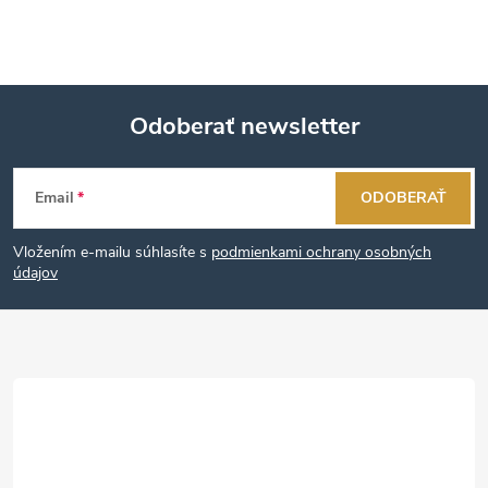
Odoberať newsletter
Z
Email
ODOBERAŤ
á
Vložením e-mailu súhlasíte s
podmienkami ochrany osobných
p
údajov
ä
t
i