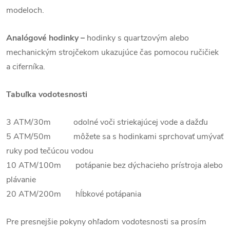
modeloch.
Analógové hodinky –
hodinky s quartzovým alebo
mechanickým strojčekom ukazujúce čas pomocou ručičiek
a ciferníka.
Tabuľka vodotesnosti
3 ATM/30m odolné voči striekajúcej vode a dažďu
5 ATM/50m môžete sa s hodinkami sprchovať umývať
ruky pod tečúcou vodou
10 ATM/100m potápanie bez dýchacieho prístroja alebo
plávanie
20 ATM/200m hĺbkové potápania
Pre presnejšie pokyny ohľadom vodotesnosti sa prosím