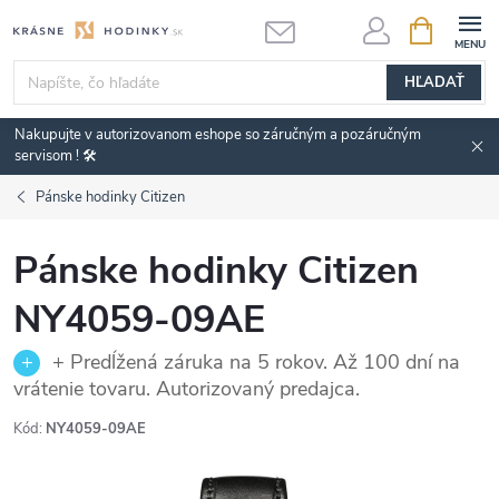
Prejsť
NÁKUPN
KOŠÍK
na
obsah
HĽADAŤ
Nakupujte v autorizovanom eshope so záručným a pozáručným
servisom ! 🛠️
Pánske hodinky Citizen
Pánske hodinky Citizen
NY4059-09AE
+ Predĺžená záruka na 5 rokov. Až 100 dní na
vrátenie tovaru. Autorizovaný predajca.
Kód:
NY4059-09AE