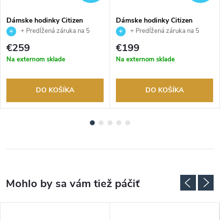
Dámske hodinky Citizen
Dámske hodinky Citizen
EO2023-00A
FE1242-78D
+ Predĺžená záruka na 5
+ Predĺžená záruka na 5
rokov. Až 100 dní na vrátenie
rokov. Až 100 dní na vrátenie
€259
€199
tovaru. Autorizovaný predajca.
tovaru. Autorizovaný predajca.
Na externom sklade
Na externom sklade
DO KOŠÍKA
DO KOŠÍKA