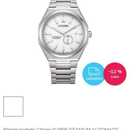
ZADAR
–12 %
€489
ZADARMO
Pánske hodinky Citizen SUPER TITANIUM AUTOMATIC