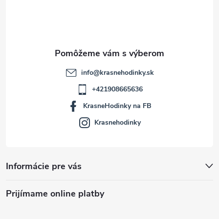
i
e
info
@
krasnehodinky.sk
+421908665636
KrasneHodinky na FB
Krasnehodinky
Informácie pre vás
Prijímame online platby