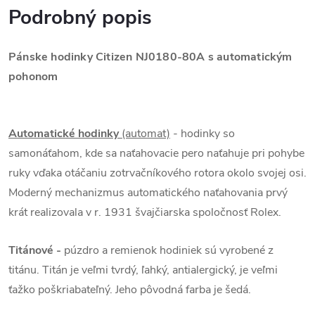
Podrobný popis
Pánske hodinky Citizen NJ0180-80A s automatickým
pohonom
Automatické hodinky
(automat)
- hodinky so
samonáťahom, kde sa naťahovacie pero naťahuje pri pohybe
ruky vďaka otáčaniu zotrvačníkového rotora okolo svojej osi.
Moderný mechanizmus automatického naťahovania prvý
krát realizovala v r. 1931 švajčiarska spoločnosť Rolex.
Titánové
-
púzdro a remienok hodiniek sú vyrobené z
titánu. Titán je veľmi tvrdý, ľahký, antialergický, je veľmi
ťažko poškriabateľný. Jeho pôvodná farba je šedá.