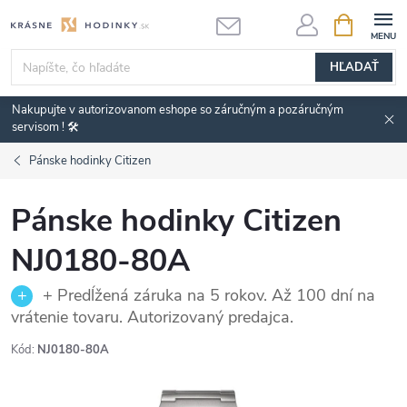
Prejsť
NÁKUPN
KOŠÍK
na
obsah
HĽADAŤ
Nakupujte v autorizovanom eshope so záručným a pozáručným
servisom ! 🛠️
Pánske hodinky Citizen
Pánske hodinky Citizen
NJ0180-80A
+ Predĺžená záruka na 5 rokov. Až 100 dní na
vrátenie tovaru. Autorizovaný predajca.
Kód:
NJ0180-80A