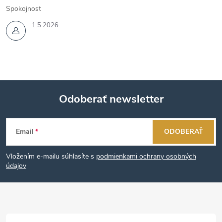
Spokojnost
1.5.2026
Odoberať newsletter
Z
Email
ODOBERAŤ
á
Vložením e-mailu súhlasíte s
podmienkami ochrany osobných
p
údajov
ä
t