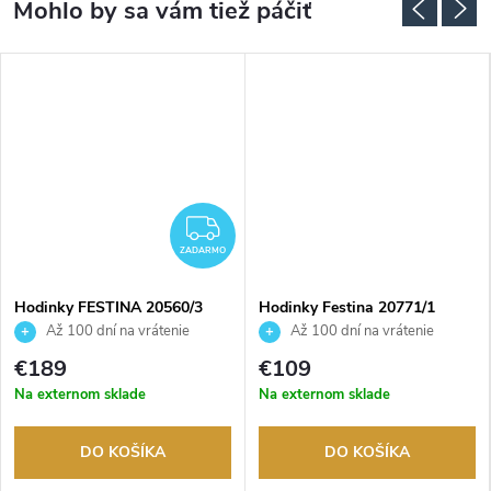
ADARMO
ZADARMO
ZADARMO
Hodinky FESTINA 20560/3
Hodinky Festina 20771/1
Až 100 dní na vrátenie
Až 100 dní na vrátenie
tovaru. Autorizovaný predajca.
tovaru. Autorizovaný predajca.
€189
€109
Na externom sklade
Na externom sklade
DO KOŠÍKA
DO KOŠÍKA