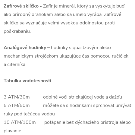
Zafírové sklíčko -
Zafír je minerál, ktorý sa vyskytuje buď
ako prírodný drahokam alebo sa umelo vyrába. Zafírové
sklíčko sa vyznačuje veľmi vysokou odolnosťou proti
poškrabaniu.
Analógové hodinky –
hodinky s quartzovým alebo
mechanickým strojčekom ukazujúce čas pomocou ručičiek
a ciferníka.
Tabuľka vodotesnosti
3 ATM/30m odolné voči striekajúcej vode a dažďu
5 ATM/50m môžete sa s hodinkami sprchovať umývať
ruky pod tečúcou vodou
10 ATM/100m potápanie bez dýchacieho prístroja alebo
plávanie