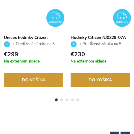
ADARMO
ZADARMO
Z
ZADARMO
ZADARMO
Unisex hodinky Citizen
Hodinky Citizen NJ0229-07A
NJ0200-50X
+ Predĺžená záruka na 5
+ Predĺžená záruka na 5
rokov. Až 100 dní na vrátenie
rokov. Až 100 dní na vrátenie
€299
€230
tovaru. Autorizovaný predajca.
tovaru. Autorizovaný predajca.
Na externom sklade
Na externom sklade
DO KOŠÍKA
DO KOŠÍKA