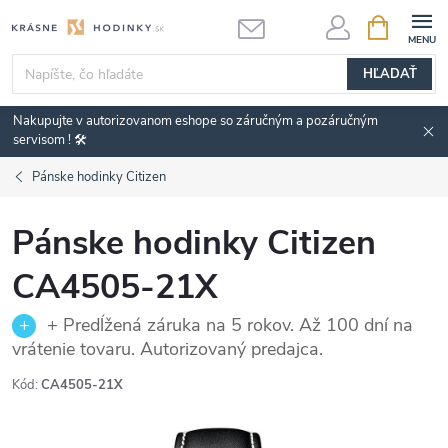
Prejsť
NÁKUPN
KOŠÍK
na
obsah
HĽADAŤ
Nakupujte v autorizovanom eshope so záručným a pozáručným
servisom ! 🛠️
Pánske hodinky Citizen
Pánske hodinky Citizen
CA4505-21X
+ Predĺžená záruka na 5 rokov. Až 100 dní na
vrátenie tovaru. Autorizovaný predajca.
Kód:
CA4505-21X