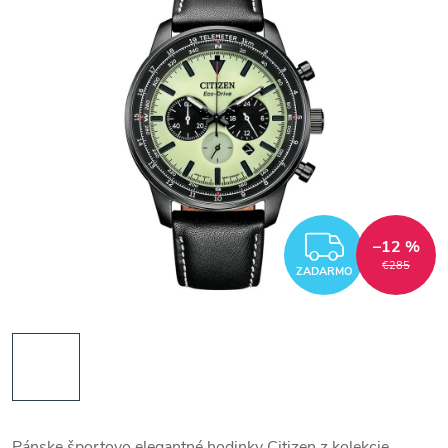
ZADAR
–12 %
€285
ZADARMO
Pánske športovo elegantné hodinky Citizen z kolekcie