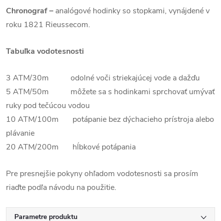
Chronograf –
analógové hodinky so stopkami, vynájdené v
roku 1821 Rieussecom.
Tabuľka vodotesnosti
3 ATM/30m odolné voči striekajúcej vode a dažďu
5 ATM/50m môžete sa s hodinkami sprchovať umývať
ruky pod tečúcou vodou
10 ATM/100m potápanie bez dýchacieho prístroja alebo
plávanie
20 ATM/200m hĺbkové potápania
Pre presnejšie pokyny ohľadom vodotesnosti sa prosím
riaďte podľa návodu na použitie.
Parametre produktu