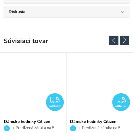
Diskusia
Súvisiaci tovar
ADARMO
ZADARMO
Z
ZADARMO
ZADARMO
Dámske hodinky Citizen
Dámske hodinky Citizen
FE1243-83A
EM0411-71A
+ Predĺžená záruka na 5
+ Predĺžená záruka na 5