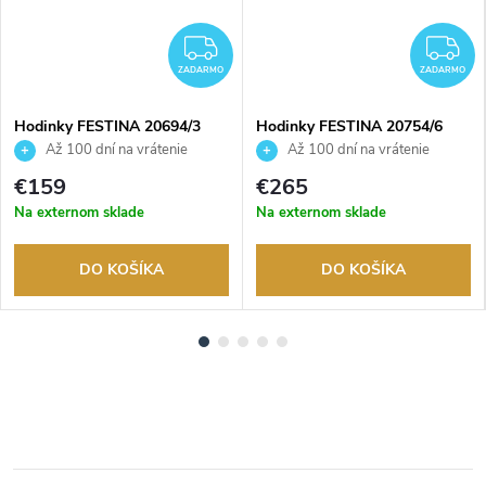
ADARMO
ZADARMO
Z
ZADARMO
ZADARMO
Hodinky FESTINA 20694/3
Hodinky FESTINA 20754/6
Až 100 dní na vrátenie
Až 100 dní na vrátenie
tovaru. Autorizovaný predajca.
tovaru. Autorizovaný predajca.
€159
€265
Na externom sklade
Na externom sklade
DO KOŠÍKA
DO KOŠÍKA