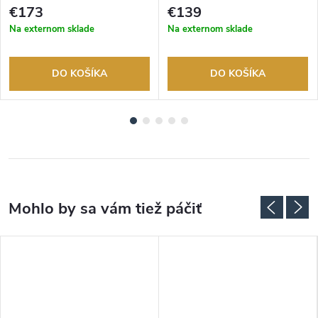
rokov. Až 100 dní na vrátenie
rokov. Až 100 dní na vrátenie
€173
€139
tovaru. Autorizovaný predajca.
tovaru. Autorizovaný predajca.
Na externom sklade
Na externom sklade
DO KOŠÍKA
DO KOŠÍKA