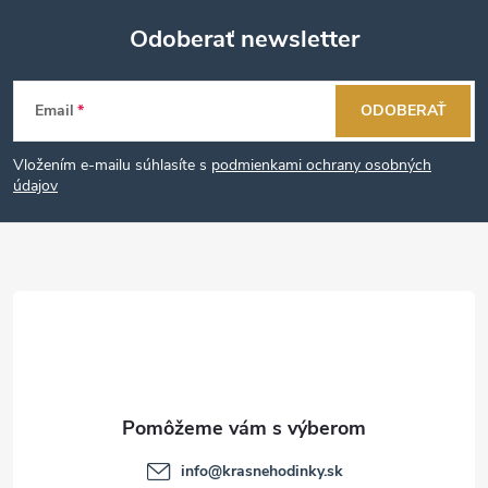
Odoberať newsletter
Z
Email
ODOBERAŤ
á
Vložením e-mailu súhlasíte s
podmienkami ochrany osobných
p
údajov
ä
t
i
e
info
@
krasnehodinky.sk