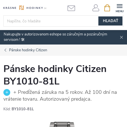
Prejsť
NÁKUPN
KOŠÍK
na
obsah
HĽADAŤ
Nakupujte v autorizovanom eshope so záručným a pozáručným
servisom ! 🛠️
Pánske hodinky Citizen
Pánske hodinky Citizen
BY1010-81L
+ Predĺžená záruka na 5 rokov. Až 100 dní na
vrátenie tovaru. Autorizovaný predajca.
Kód:
BY1010-81L