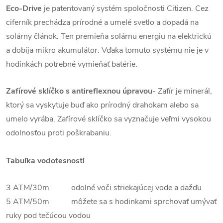
Eco-Drive
je patentovaný systém spoločnosti Citizen. Cez
ciferník prechádza prírodné a umelé svetlo a dopadá na
solárny článok. Ten premieňa solárnu energiu na elektrickú
a dobíja mikro akumulátor. Vďaka tomuto systému nie je v
hodinkách potrebné vymieňať batérie.
Zafírové sklíčko
s antireflexnou úpravou
-
Zafír je minerál,
ktorý sa vyskytuje buď ako prírodný drahokam alebo sa
umelo vyrába. Zafírové sklíčko sa vyznačuje veľmi vysokou
odolnosťou proti poškrabaniu.
Tabuľka vodotesnosti
3 ATM/30m odolné voči striekajúcej vode a dažďu
5 ATM/50m môžete sa s hodinkami sprchovať umývať
ruky pod tečúcou vodou