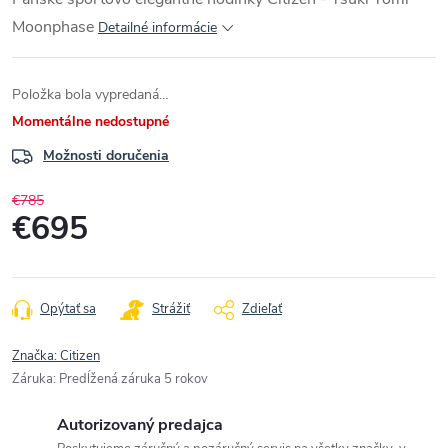
Moonphase
Detailné informácie
Položka bola vypredaná…
Momentálne nedostupné
Možnosti doručenia
€785
€695
Jednotková
cena:
Opýtať sa
Strážiť
Zdieľať
Značka:
Citizen
Záruka
:
Predĺžená záruka 5 rokov
Autorizovaný predajca