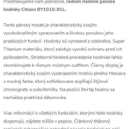
Predstavujeme vám jedinečné,
rádiom riadené pánske
hodinky Citizen BY1010-81L.
Tento pánsky model je charakteristický svojím
vysokokvalitným spracovaním a širokou ponukou jeho
praktických funkcií. Hodinky sú vyrobené z odolného, Super
Titanium materiálu, ktorý zaisťuje vysokú ochranu pred ich
poškodením. Strieborné farebné prevedenie hodiniek ľahko
skombinujete k rôznym módnym outfitom.
Čierny displej je
charakteristický svojím vyobrazením motívu plného Mesiaca
v modrej farbe, ktorý sofistikovane dopĺňajú štýlové
chronografy a subciferníky. Na pozícii štvrtej hodiny sa
nachádza praktická dátumovka.
Viac informácií o všetkých funkciách, ktorými tieto hodinky
disponujú, nájdete nižšie v popise.
Článkový titánový