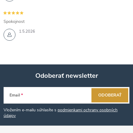
Spokojnost
1.5.2026
Odoberať newsletter
Z
Email
ODOBERAŤ
á
Vložením e-mailu súhlasíte s
podmienkami ochrany osobných
p
údajov