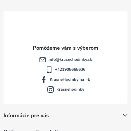
ä
t
i
e
info
@
krasnehodinky.sk
+421908665636
KrasneHodinky na FB
Krasnehodinky
Informácie pre vás