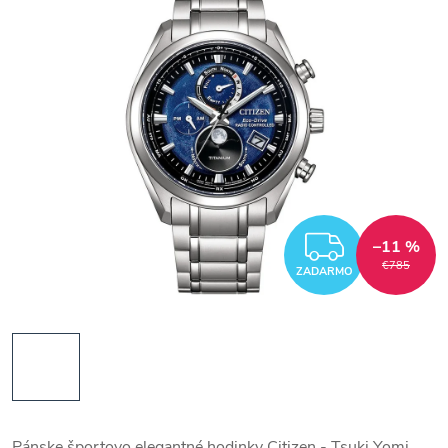
ZADAR
–11 %
€785
ZADARMO
Pánske športovo elegantné hodinky Citizen - Tsuki Yomi