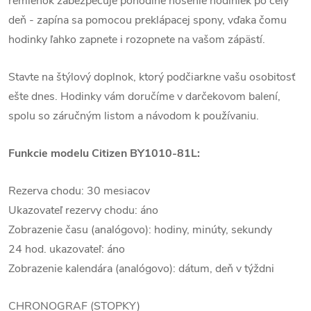
remienok zabezpečuje pohodlné nosenie hodiniek po celý
deň - zapína sa pomocou preklápacej spony, vďaka čomu
hodinky ľahko zapnete i rozopnete na vašom zápästí.
Stavte na štýlový doplnok, ktorý podčiarkne vašu osobitosť
ešte dnes. Hodinky vám doručíme v darčekovom balení,
spolu so záručným listom a návodom k používaniu.
Funkcie modelu Citizen BY1010-81L:
Rezerva chodu: 30 mesiacov
Ukazovateľ rezervy chodu: áno
Zobrazenie času (analógovo): hodiny, minúty, sekundy
24 hod. ukazovateľ: áno
Zobrazenie kalendára (analógovo): dátum, deň v týždni
CHRONOGRAF (STOPKY)