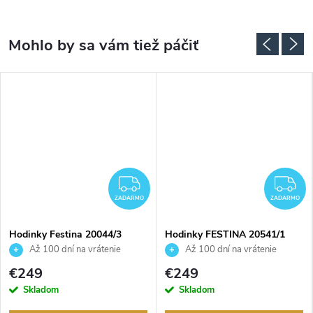
ADARMO
ZADARMO
Z
ZADARMO
ZADARMO
Hodinky Festina 20044/3
Hodinky FESTINA 20541/1
Až 100 dní na vrátenie
Až 100 dní na vrátenie
tovaru. Autorizovaný predajca.
tovaru. Autorizovaný predajca.
€249
€249
Skladom
Skladom