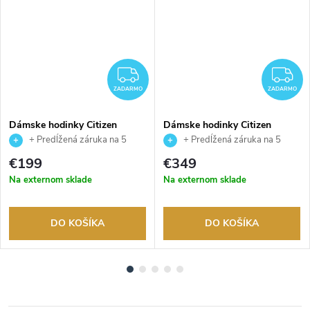
ADARMO
ZADARMO
Z
ZADARMO
ZADARMO
Dámske hodinky Citizen
Dámske hodinky Citizen
FE1242-78D
EM1136-87D
+ Predĺžená záruka na 5
+ Predĺžená záruka na 5
rokov. Až 100 dní na vrátenie
rokov. Až 100 dní na vrátenie
€199
€349
tovaru. Autorizovaný predajca.
tovaru. Autorizovaný predajca.
Na externom sklade
Na externom sklade
DO KOŠÍKA
DO KOŠÍKA