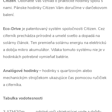
Citizen
. Obohaťte Váš vzhľad o praktické hodinky spolu s
nami. Pánske hodinky Citizen Vám doručíme v darčekovom
balení.
Eco-Drive
je patentovaný systém spoločnosti Citizen. Cez
ciferník prechádza prírodné a umelé svetlo a dopadá na
solárny článok. Ten premieňa solárnu energiu na elektrickú
a dobíja mikro akumulátor. Vďaka tomuto systému nie je v
hodinkách potrebné vymieňať batérie.
Analógové hodinky –
hodinky s quartzovým alebo
mechanickým strojčekom ukazujúce čas pomocou ručičiek
a ciferníka.
Tabuľka vodotesnosti
3 ATM/30m odolné voči striekajúcej vode a dažďu