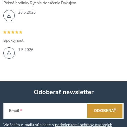
Pekné hodinky.Rýchle doručenie.Ďakujem.
20.5.2026
Spokojnost
1.5.2026
Odoberať newsletter
Z
Email
ODOBERAŤ
á
Vložením e-mailu súhlasíte s
podmienkami ochrany osobných