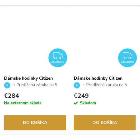
ADARMO
ZADARMO
Z
ZADARMO
ZADARMO
Dámske hodinky Citizen
Dámske hodinky Citizen
EM1143-81X
EM1140-80D
+ Predĺžená záruka na 5
+ Predĺžená záruka na 5
rokov. Až 100 dní na vrátenie
rokov. Až 100 dní na vrátenie
€284
€249
tovaru. Autorizovaný predajca.
tovaru. Autorizovaný predajca.
Na externom sklade
Skladom
DO KOŠÍKA
DO KOŠÍKA