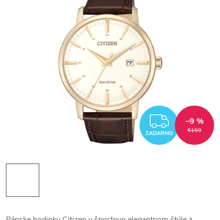
ZADAR
–9 %
€159
ZADARMO
Pánske hodinky Citizen v športovo elegantnom štýle z