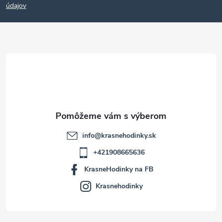
p
údajov
ä
t
i
e
info
@
krasnehodinky.sk
+421908665636
KrasneHodinky na FB
Krasnehodinky