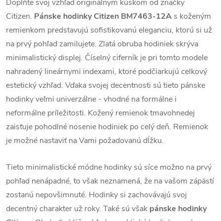
Doplňte svoj vzhľad originálnym kúskom od značky
Citizen.
Pánske hodinky Citizen BM7463-12A
s koženým
remienkom predstavujú sofistikovanú eleganciu, ktorú si už
na prvý pohľad zamilujete. Zlatá obruba hodiniek skrýva
minimalistický displej. Číselný ciferník je pri tomto modele
nahradený lineárnymi indexami, ktoré podčiarkujú celkový
estetický vzhľad. Vďaka svojej decentnosti sú tieto pánske
hodinky veľmi univerzálne - vhodné na formálne i
neformálne príležitosti. Kožený remienok tmavohnedej
zaisťuje pohodlné nosenie hodiniek po celý deň. Remienok
je možné nastaviť na Vami požadovanú dĺžku.
Tieto minimalistické módne hodinky sú síce možno na prvý
pohľad nenápadné, to však neznamená, že na vašom zápästí
zostanú nepovšimnuté. Hodinky si zachovávajú svoj
decentný charakter už roky. Také sú však
pánske hodinky