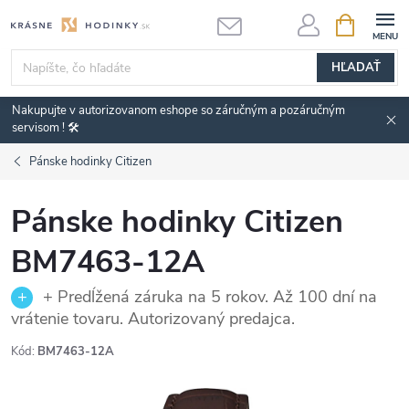
Prejsť
NÁKUPN
KOŠÍK
na
obsah
HĽADAŤ
Nakupujte v autorizovanom eshope so záručným a pozáručným
servisom ! 🛠️
Pánske hodinky Citizen
Pánske hodinky Citizen
BM7463-12A
+ Predĺžená záruka na 5 rokov. Až 100 dní na
vrátenie tovaru. Autorizovaný predajca.
Kód:
BM7463-12A