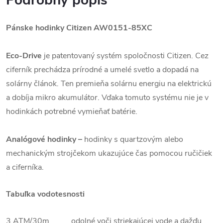
Podrobný popis
Pánske hodinky Citizen
AW0151-85XC
Eco-Drive
je patentovaný systém spoločnosti Citizen. Cez
ciferník prechádza prírodné a umelé svetlo a dopadá na
solárny článok. Ten premieňa solárnu energiu na elektrickú
a dobíja mikro akumulátor. Vďaka tomuto systému nie je v
hodinkách potrebné vymieňať batérie.
Analógové hodinky –
hodinky s quartzovým alebo
mechanickým strojčekom ukazujúce čas pomocou ručičiek
a ciferníka.
Tabuľka vodotesnosti
3 ATM/30m odolné voči striekajúcej vode a dažďu