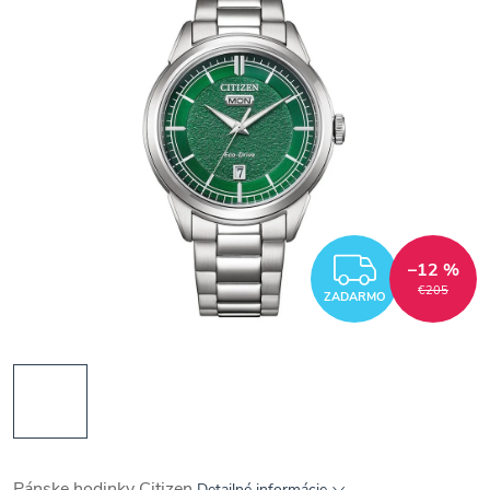
ZADAR
–12 %
€205
ZADARMO
Pánske hodinky Citizen
Detailné informácie