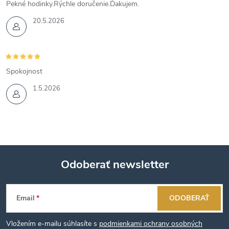
Pekné hodinky.Rýchle doručenie.Ďakujem.
20.5.2026
Spokojnost
1.5.2026
Odoberať newsletter
Z
Email
ODOBERAŤ
á
Vložením e-mailu súhlasíte s
podmienkami ochrany osobných