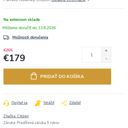
Na externom sklade
13.8.2026
Možnosti doručenia
€205
€179
Jednotková
cena:
PRIDAŤ DO KOŠÍKA
Opýtať sa
Strážiť
Zdieľať
Značka:
Citizen
Záruka
:
Predĺžená záruka 5 rokov