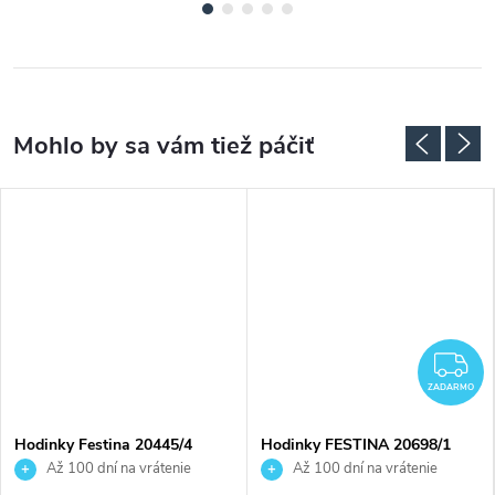
Z
ZADARMO
Hodinky Festina 20445/4
Hodinky FESTINA 20698/1
Až 100 dní na vrátenie
Až 100 dní na vrátenie
tovaru. Autorizovaný predajca.
tovaru. Autorizovaný predajca.