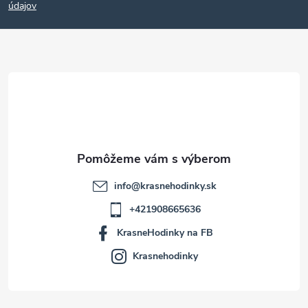
p
údajov
ä
t
i
e
info
@
krasnehodinky.sk
+421908665636
KrasneHodinky na FB
Krasnehodinky