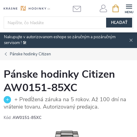
Prejsť
NÁKUPN
KOŠÍK
na
obsah
HĽADAŤ
Nakupujte v autorizovanom eshope so záručným a pozáručným
servisom ! 🛠️
Pánske hodinky Citizen
Pánske hodinky Citizen
AW0151-85XC
+ Predĺžená záruka na 5 rokov. Až 100 dní na
vrátenie tovaru. Autorizovaný predajca.
Kód:
AW0151-85XC