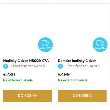
ADARMO
ZADARMO
Z
ZADARMO
ZADARMO
Hodinky Citizen NJ0229-07A
Dámske hodinky Citizen
EM1092-64D
+ Predĺžená záruka na 5
+ Predĺžená záruka na 5
rokov. Až 100 dní na vrátenie
rokov. Až 100 dní na vrátenie
€230
€499
tovaru. Autorizovaný predajca.
tovaru. Autorizovaný predajca.
Na externom sklade
Na externom sklade
DO KOŠÍKA
DO KOŠÍKA