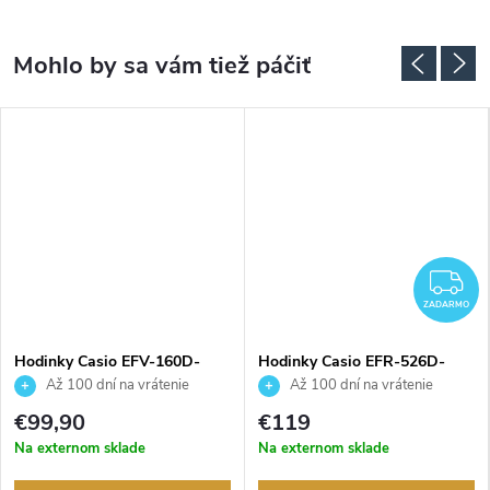
ADARMO
Z
ZADARMO
Hodinky Casio EFV-160D-
Hodinky Casio EFR-526D-
3AVEF
1AVUEF
Až 100 dní na vrátenie
Až 100 dní na vrátenie
tovaru. Autorizovaný predajca.
tovaru. Autorizovaný predajca.
€99,90
€119
Na externom sklade
Na externom sklade