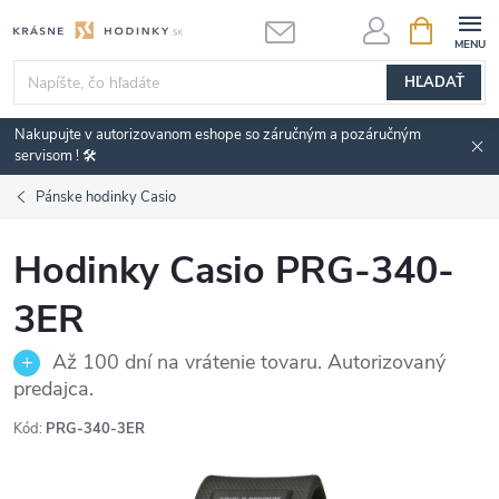
Prejsť
NÁKUPN
KOŠÍK
na
obsah
HĽADAŤ
Nakupujte v autorizovanom eshope so záručným a pozáručným
servisom ! 🛠️
Pánske hodinky Casio
Hodinky Casio PRG-340-
3ER
Až 100 dní na vrátenie tovaru. Autorizovaný
predajca.
Kód:
PRG-340-3ER