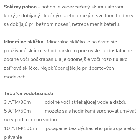
Solárny pohon
- pohon je zabezpečený akumulátorom,
ktorý je dobíjaný slnečným alebo umelým svetlom, hodinky
sa dobíjajú pri bežnom nosení, netreba meniť batériu.
Minerálne sklíčko-
Minerálne sklíčko je najčastejšie
používané sklíčko v hodinárskom priemysle. Je dostatočne
odolné voči poškrabaniu a je odolnejšie voči rozbitiu ako
zafírové sklíčko. Najobľúbenejšie je pri športových
modeloch.
Tabuľka vodotesnosti
3 ATM/30m odolné voči striekajúcej vode a dažďu
5 ATM/50m môžete sa s hodinkami sprchovať umývať
ruky pod tečúcou vodou
10 ATM/100m potápanie bez dýchacieho prístroja alebo
plávanie