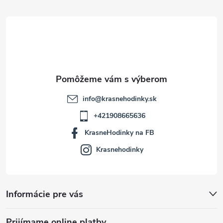
t
i
e
info
@
krasnehodinky.sk
+421908665636
KrasneHodinky na FB
Krasnehodinky
Informácie pre vás
Prijímame online platby