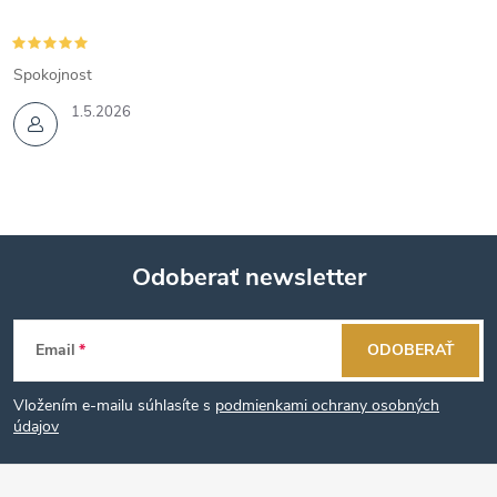
Spokojnost
1.5.2026
Odoberať newsletter
Z
Email
ODOBERAŤ
á
Vložením e-mailu súhlasíte s
podmienkami ochrany osobných
p
údajov
ä