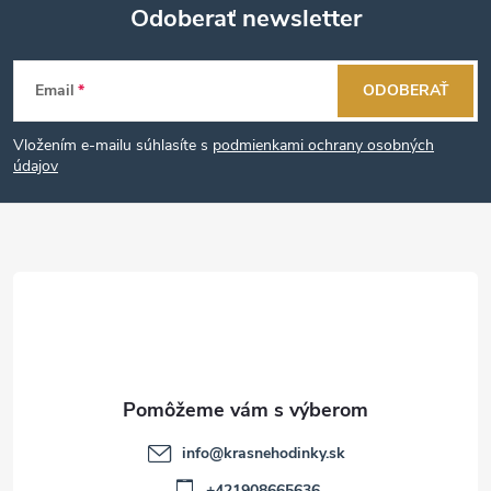
Odoberať newsletter
Z
Email
ODOBERAŤ
á
Vložením e-mailu súhlasíte s
podmienkami ochrany osobných
p
údajov
ä
t
i
e
info
@
krasnehodinky.sk
+421908665636