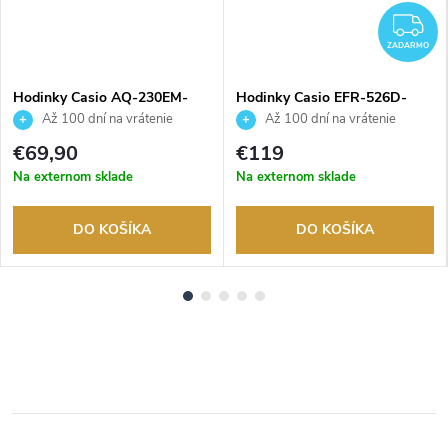
ADARMO
Z
ZADARMO
Hodinky Casio AQ-230EM-
Hodinky Casio EFR-526D-
7AEF
3AVUEF
Až 100 dní na vrátenie
Až 100 dní na vrátenie
tovaru. Autorizovaný predajca.
tovaru. Autorizovaný predajca.
€69,90
€119
Na externom sklade
Na externom sklade
DO KOŠÍKA
DO KOŠÍKA