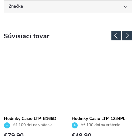
Značka
Súvisiaci tovar
ADARMO
Hodinky Casio LTP-B166D-
Hodinky Casio LTP-1234PL-
7AVEF
7A2EF
Až 100 dní na vrátenie
Až 100 dní na vrátenie
tovaru. Autorizovaný predajca.
tovaru. Autorizovaný predajca.
€79,90
€49,90