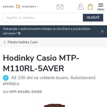
Prejsť
NÁKUPN
KOŠÍK
na
obsah
HĽADAŤ
Nakupujte v autorizovanom eshope so záručným a pozáručným
servisom ! 🛠️
Pánske hodinky Casio
Hodinky Casio MTP-
M110RL-5AVER
Až 100 dní na vrátenie tovaru. Autorizovaný
predajca.
Kód:
MTP-M110RL-5AVER