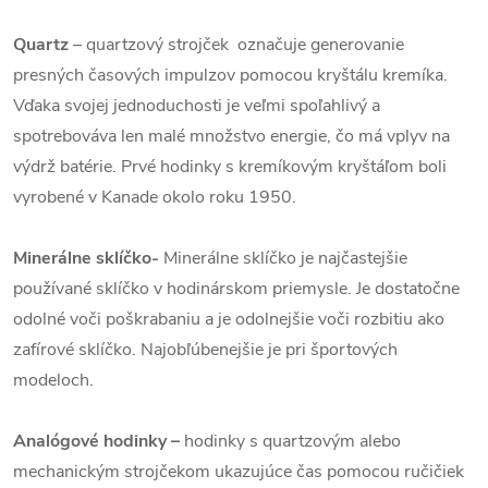
Quartz
– quartzový strojček označuje generovanie
presných časových impulzov pomocou kryštálu kremíka.
Vďaka svojej jednoduchosti je veľmi spoľahlivý a
spotrebováva len malé množstvo energie, čo má vplyv na
výdrž batérie. Prvé hodinky s kremíkovým kryštáľom boli
vyrobené v Kanade okolo roku 1950.
Minerálne sklíčko-
Minerálne sklíčko je najčastejšie
používané sklíčko v hodinárskom priemysle. Je dostatočne
odolné voči poškrabaniu a je odolnejšie voči rozbitiu ako
zafírové sklíčko. Najobľúbenejšie je pri športových
modeloch.
Analógové hodinky –
hodinky s quartzovým alebo
mechanickým strojčekom ukazujúce čas pomocou ručičiek