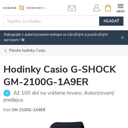
Prejsť
NÁKUPN
KOŠÍK
na
obsah
HĽADAŤ
Nakupujte v autorizovanom eshope so záručným a pozáručným
servisom ! 🛠️
Pánske hodinky Casio
Hodinky Casio G-SHOCK
GM-2100G-1A9ER
Až 100 dní na vrátenie tovaru. Autorizovaný
predajca.
Kód:
GM-2100G-1A9ER