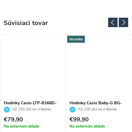
Súvisiaci tovar
Novinka
Hodinky Casio LTP-B166D-
Hodinky Casio Baby-G BG-
7AVEF
169KB-4B1ER
Až 100 dní na vrátenie
Až 100 dní na vrátenie
tovaru. Autorizovaný predajca.
tovaru. Autorizovaný predajca.
€79,90
€99,90
Na externom sklade
Na externom sklade