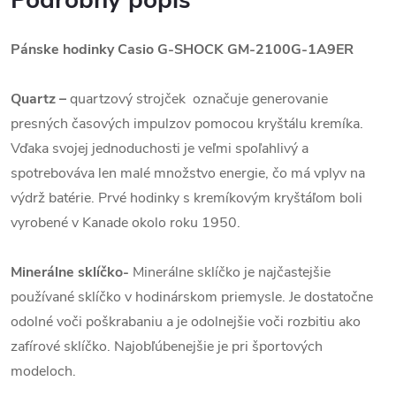
Podrobný popis
Pánske hodinky Casio G-SHOCK GM-2100G-1A9ER
Quartz
–
quartzový strojček označuje generovanie
presných časových impulzov pomocou kryštálu kremíka.
Vďaka svojej jednoduchosti je veľmi spoľahlivý a
spotrebováva len malé množstvo energie, čo má vplyv na
výdrž batérie. Prvé hodinky s kremíkovým kryštáľom boli
vyrobené v Kanade okolo roku 1950.
Minerálne sklíčko-
Minerálne sklíčko je najčastejšie
používané sklíčko v hodinárskom priemysle. Je dostatočne
odolné voči poškrabaniu a je odolnejšie voči rozbitiu ako
zafírové sklíčko. Najobľúbenejšie je pri športových
modeloch.