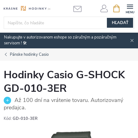
Prejsť
NÁKUPN
KOŠÍK
na
obsah
HĽADAŤ
Nakupujte v autorizovanom eshope so záručným a pozáručným
servisom ! 🛠️
Pánske hodinky Casio
Hodinky Casio G-SHOCK
GD-010-3ER
Až 100 dní na vrátenie tovaru. Autorizovaný
predajca.
Kód:
GD-010-3ER