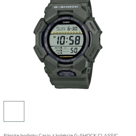
Pánske hodinky Casio z kolekcie G-SHOCK CLASSIC