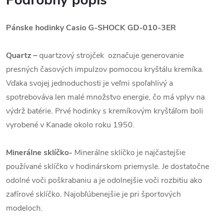
Podrobný popis
Pánske hodinky Casio G-SHOCK
GD-010-3ER
Quartz
–
quartzový strojček označuje generovanie
presných časových impulzov pomocou kryštálu kremíka.
Vďaka svojej jednoduchosti je veľmi spoľahlivý a
spotrebováva len malé množstvo energie, čo má vplyv na
výdrž batérie. Prvé hodinky s kremíkovým kryštáľom boli
vyrobené v Kanade okolo roku 1950.
Minerálne sklíčko-
Minerálne sklíčko je najčastejšie
používané sklíčko v hodinárskom priemysle. Je dostatočne
odolné voči poškrabaniu a je odolnejšie voči rozbitiu ako
zafírové sklíčko. Najobľúbenejšie je pri športových
modeloch.