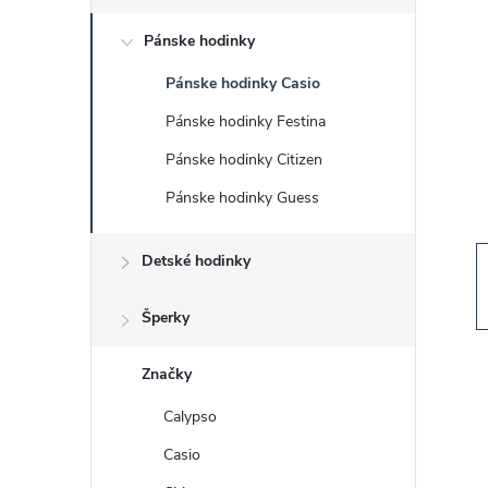
č
Pánske hodinky
n
Pánske hodinky Casio
ý
Pánske hodinky Festina
p
Pánske hodinky Citizen
Pánske hodinky Guess
a
Detské hodinky
n
e
Šperky
l
Značky
Calypso
Casio