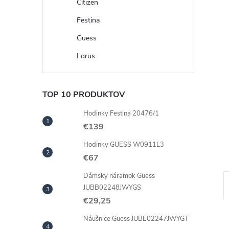
Citizen
Festina
Guess
Lorus
TOP 10 PRODUKTOV
Hodinky Festina 20476/1
€139
Hodinky GUESS W0911L3
€67
Dámsky náramok Guess
JUBB02248JWYGS
€29,25
Náušnice Guess JUBE02247JWYGT