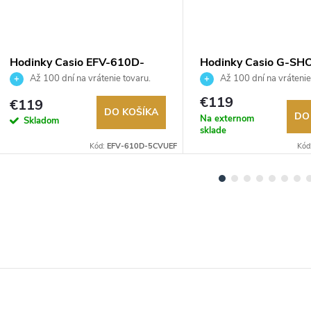
Hodinky Casio EFV-610D-
Hodinky Casio G-SH
5CVUEF
700-1BER
Až 100 dní na vrátenie tovaru.
Až 100 dní na vrátenie
Autorizovaný predajca.
Autorizovaný predajca.
€119
€119
DO KOŠÍKA
DO
Na externom
Skladom
sklade
Kód:
EFV-610D-5CVUEF
Kód