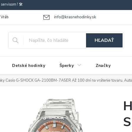
ervisom ! 🛠️
info@krasnehodinky.sk
Vrátenie-výmena tovaru
Reklamácia tovaru
Obchodné podmienky
HĽADAŤ
Detské hodinky
Šperky
Značky
nky Casio G-SHOCK GA-2100BM-7A5ER
Až 100 dní na vrátenie tovaru. Aut
H
S