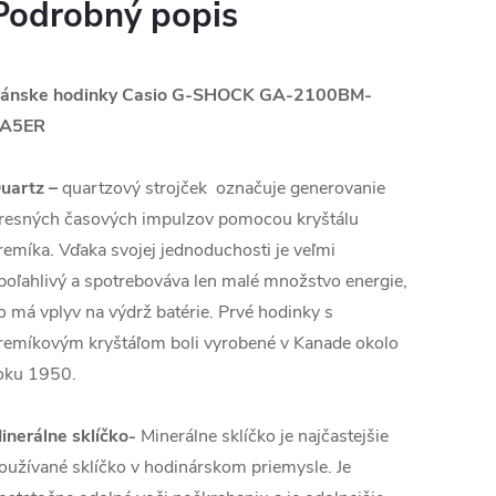
Podrobný popis
ánske hodinky Casio G-SHOCK GA-2100BM-
A5ER
uartz
–
quartzový strojček označuje generovanie
resných časových impulzov pomocou kryštálu
remíka. Vďaka svojej jednoduchosti je veľmi
poľahlivý a spotrebováva len malé množstvo energie,
o má vplyv na výdrž batérie. Prvé hodinky s
remíkovým kryštáľom boli vyrobené v Kanade okolo
oku 1950.
inerálne sklíčko-
Minerálne sklíčko je najčastejšie
oužívané sklíčko v hodinárskom priemysle. Je