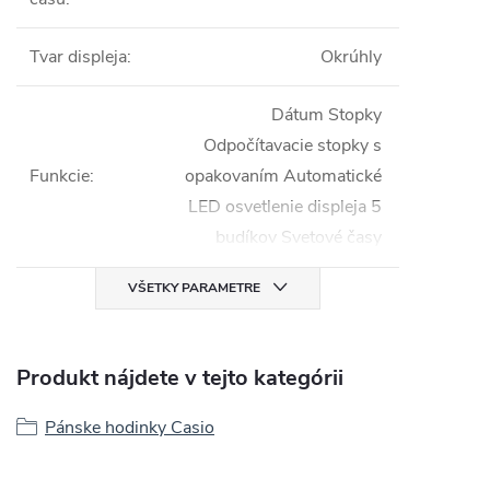
Tvar displeja
:
Okrúhly
Dátum Stopky
Odpočítavacie stopky s
Funkcie
:
opakovaním Automatické
LED osvetlenie displeja 5
budíkov Svetové časy
VŠETKY PARAMETRE
Produkt nájdete v tejto kategórii
Pánske hodinky Casio