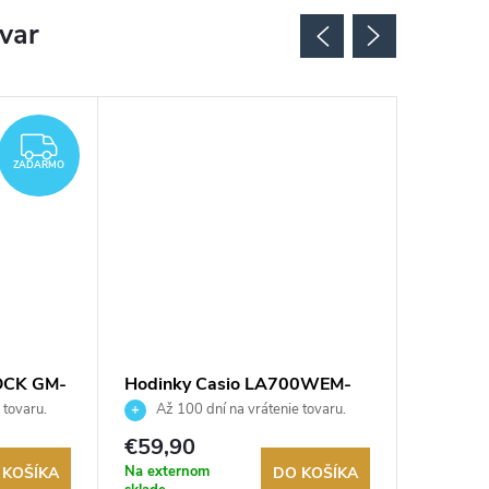
ovar
ZADARMO
ZADARMO
OCK GM-
Hodinky Casio LA700WEM-
Hodink
4AEF
7EF
 tovaru.
Až 100 dní na vrátenie tovaru.
Až 10
Autorizovaný predajca.
Autorizov
€59,90
€39,9
Na externom
Na exter
 KOŠÍKA
DO KOŠÍKA