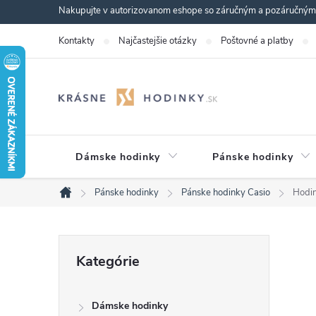
Prejsť
Nakupujte v autorizovanom eshope so záručným a pozáručným s
na
Kontakty
Najčastejšie otázky
Poštovné a platby
obsah
Dámske hodinky
Pánske hodinky
Pánske hodinky
Pánske hodinky Casio
Hodi
Domov
B
Preskočiť
Kategórie
kategórie
o
Dámske hodinky