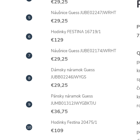
€29,25
Náušnice Guess JUBE02247JWRHT
€29,25
P
Hodinky FESTINA 16719/1
7
€129
Náušnice Guess JUBE02174JWRHT
Q
€29,25
p
k
Dámsky náramok Guess
JUBB02246JWYGS
s
€29,25
č
k
Pánsky náramok Guess
JUMB01312JWYGBKT/U
r
€36,75
M
Hodinky Festina 20475/1
€109
p