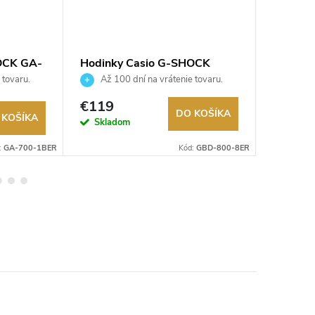
OCK GA-
Hodinky Casio G-SHOCK
Hodink
GBD-800-8ER
2100BC
 tovaru.
Až 100 dní na vrátenie tovaru.
Až 10
Autorizovaný predajca.
Autorizov
€119
€119
DO KOŠÍKA
 KOŠÍKA
Na exter
Skladom
sklade
:
GA-700-1BER
Kód:
GBD-800-8ER