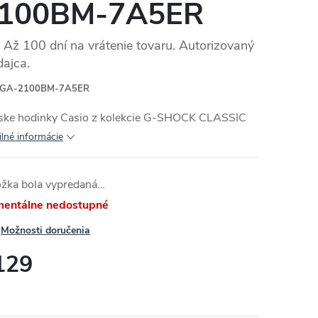
100BM-7A5ER
Až 100 dní na vrátenie tovaru. Autorizovaný
dajca.
RMO
GA-2100BM-7A5ER
ske hodinky Casio z kolekcie G-SHOCK CLASSIC
ilné informácie
ožka bola vypredaná…
entálne nedostupné
Možnosti doručenia
129
otková
: