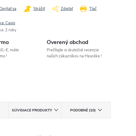
Opýtať sa
Strážiť
Zdieľať
Tlač
ka:
Casio
ka
:
2 roky
rmo
Overený obchod
50,-€, máte
Prečítajte si skutočné recenzie
mo !
našich zákazníkov na Heuréke !
SÚVISIACE PRODUKTY
PODOBNÉ (10)