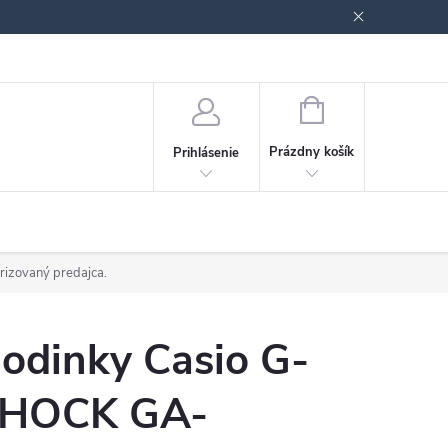
Podmienky ochrany osobných údajov
Blog
NÁKUPNÝ
KOŠÍK
Prázdny košík
Prihlásenie
orizovaný predajca.
odinky Casio G-
HOCK GA-