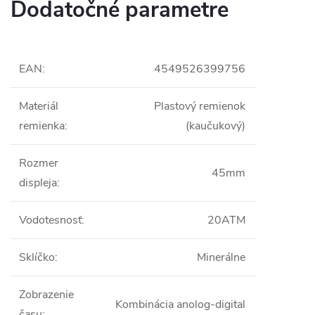
Dodatočné parametre
EAN
:
4549526399756
Materiál
Plastový remienok
remienka
:
(kaučukový)
Rozmer
45mm
displeja
:
Vodotesnosť
:
20ATM
Sklíčko
:
Minerálne
Zobrazenie
Kombinácia anolog-digital
času
: