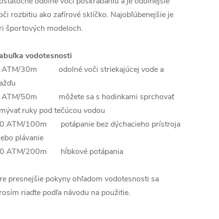
ostatočne odolné voči poškrabaniu a je odolnejšie
oči rozbitiu ako zafírové sklíčko. Najobľúbenejšie je
ri športových modeloch.
abuľka vodotesnosti
 ATM/30m odolné voči striekajúcej vode a
ažďu
 ATM/50m môžete sa s hodinkami sprchovať
mývať ruky pod tečúcou vodou
0 ATM/100m potápanie bez dýchacieho prístroja
lebo plávanie
0 ATM/200m hĺbkové potápania
re presnejšie pokyny ohľadom vodotesnosti sa
rosím riaďte podľa návodu na použitie.