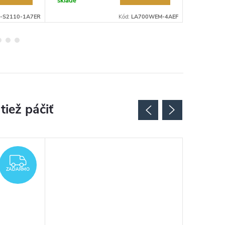
sklade
sklade
-S2110-1A7ER
Kód:
LA700WEM-4AEF
ZADARMO
ZADARMO