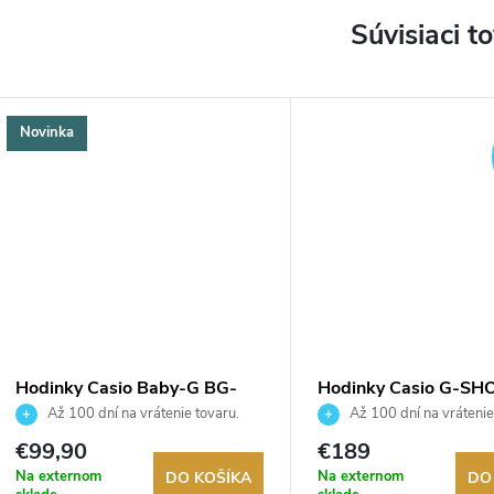
Súvisiaci t
Novinka
Hodinky Casio Baby-G BG-
Hodinky Casio G-SH
169KB-4B1ER
S2110-1A7ER
Až 100 dní na vrátenie tovaru.
Až 100 dní na vrátenie
Autorizovaný predajca.
Autorizovaný predajca.
€99,90
€189
Na externom
Na externom
DO KOŠÍKA
DO