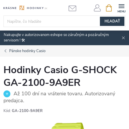
Prejsť
NÁKUPN
KOŠÍK
na
obsah
HĽADAŤ
Nakupujte v autorizovanom eshope so záručným a pozáručným
servisom ! 🛠️
Pánske hodinky Casio
Hodinky Casio G-SHOCK
GA-2100-9A9ER
Až 100 dní na vrátenie tovaru. Autorizovaný
predajca.
Kód:
GA-2100-9A9ER