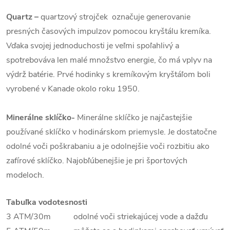
Quartz
–
quartzový strojček označuje generovanie
presných časových impulzov pomocou kryštálu kremíka.
Vďaka svojej jednoduchosti je veľmi spoľahlivý a
spotrebováva len malé množstvo energie, čo má vplyv na
výdrž batérie. Prvé hodinky s kremíkovým kryštáľom boli
vyrobené v Kanade okolo roku 1950.
Minerálne sklíčko-
Minerálne sklíčko je najčastejšie
používané sklíčko v hodinárskom priemysle. Je dostatočne
odolné voči poškrabaniu a je odolnejšie voči rozbitiu ako
zafírové sklíčko. Najobľúbenejšie je pri športových
modeloch.
Tabuľka vodotesnosti
3 ATM/30m odolné voči striekajúcej vode a dažďu