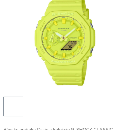
Pánske hodinky Casio z kolekcie G-SHOCK CLASSIC