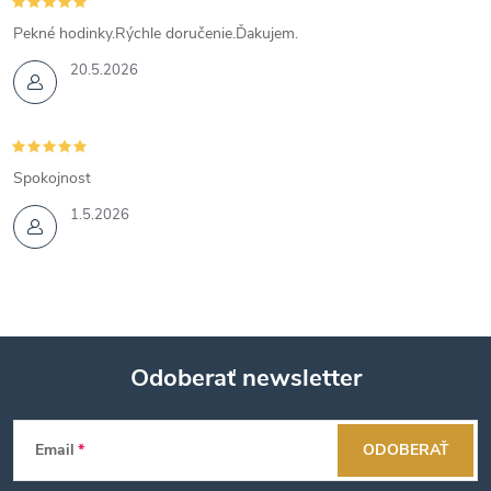
Pekné hodinky.Rýchle doručenie.Ďakujem.
20.5.2026
Spokojnost
1.5.2026
Odoberať newsletter
Z
Email
ODOBERAŤ
á