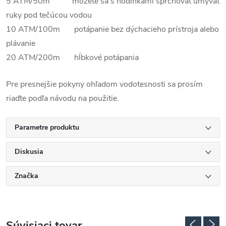
5 ATM/50m môžete sa s hodinkami sprchovať umývať
ruky pod tečúcou vodou
10 ATM/100m potápanie bez dýchacieho prístroja alebo
plávanie
20 ATM/200m hĺbkové potápania
Pre presnejšie pokyny ohľadom vodotesnosti sa prosím
riaďte podľa návodu na použitie.
Parametre produktu
Diskusia
Značka
Súvisiaci tovar