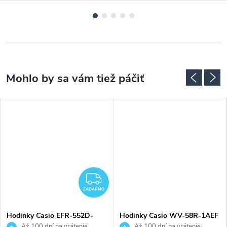
ADARMO
ZADARMO
ZADARMO
Hodinky Casio EFR-552D-
Hodinky Casio WV-58R-1AEF
1A2VUEF
Až 100 dní na vrátenie
Až 100 dní na vrátenie