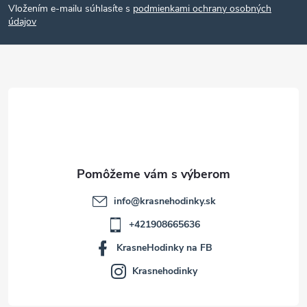
Vložením e-mailu súhlasíte s
podmienkami ochrany osobných
p
údajov
ä
t
i
e
info
@
krasnehodinky.sk
+421908665636
KrasneHodinky na FB
Krasnehodinky