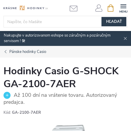
Prejsť
NÁKUPN
KOŠÍK
na
obsah
HĽADAŤ
Nakupujte v autorizovanom eshope so záručným a pozáručným
servisom ! 🛠️
Pánske hodinky Casio
Hodinky Casio G-SHOCK
GA-2100-7AER
Až 100 dní na vrátenie tovaru. Autorizovaný
predajca.
Kód:
GA-2100-7AER