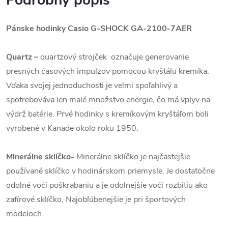
Podrobný popis
Pánske hodinky Casio G-SHOCK GA-2100-7AER
Quartz
–
quartzový strojček označuje generovanie
presných časových impulzov pomocou kryštálu kremíka.
Vďaka svojej jednoduchosti je veľmi spoľahlivý a
spotrebováva len malé množstvo energie, čo má vplyv na
výdrž batérie. Prvé hodinky s kremíkovým kryštáľom boli
vyrobené v Kanade okolo roku 1950.
Minerálne sklíčko-
Minerálne sklíčko je najčastejšie
používané sklíčko v hodinárskom priemysle. Je dostatočne
odolné voči poškrabaniu a je odolnejšie voči rozbitiu ako
zafírové sklíčko. Najobľúbenejšie je pri športových
modeloch.