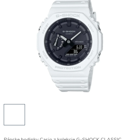
Pánske hodinky Casio z kolekcie G-SHOCK CLASSIC