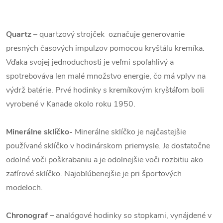
Quartz
– quartzový strojček označuje generovanie
presných časových impulzov pomocou kryštálu kremíka.
Vďaka svojej jednoduchosti je veľmi spoľahlivý a
spotrebováva len malé množstvo energie, čo má vplyv na
výdrž batérie. Prvé hodinky s kremíkovým kryštáľom boli
vyrobené v Kanade okolo roku 1950.
Minerálne sklíčko-
Minerálne sklíčko je najčastejšie
používané sklíčko v hodinárskom priemysle. Je dostatočne
odolné voči poškrabaniu a je odolnejšie voči rozbitiu ako
zafírové sklíčko. Najobľúbenejšie je pri športových
modeloch.
Chronograf –
analógové hodinky so stopkami, vynájdené v