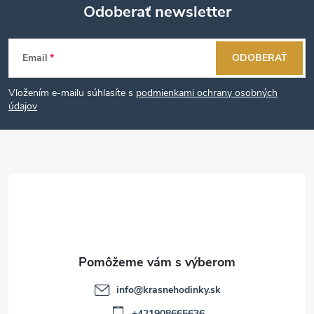
Odoberať newsletter
Z
Email
ODOBERAŤ
á
Vložením e-mailu súhlasíte s
podmienkami ochrany osobných
p
údajov
ä
t
i
e
info
@
krasnehodinky.sk
+421908665636