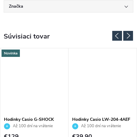
Značka
Súvisiaci tovar
Novinka
Hodinky Casio G-SHOCK
Hodinky Casio LW-204-4AEF
GMA-P2100SR-1AER
Až 100 dní na vrátenie
Až 100 dní na vrátenie
tovaru. Autorizovaný predajca.
tovaru. Autorizovaný predajca.
€129
€39,90