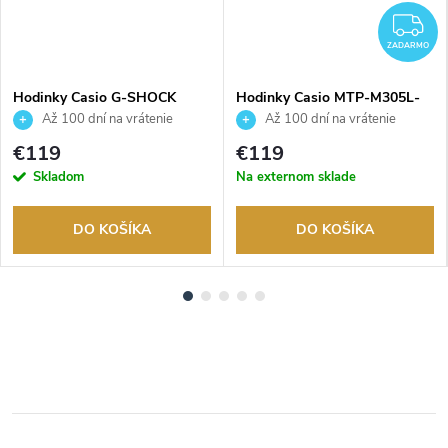
Z
ZADARMO
Hodinky Casio G-SHOCK
Hodinky Casio MTP-M305L-
GBD-800UC-8ER
1AVER
Až 100 dní na vrátenie
Až 100 dní na vrátenie
tovaru. Autorizovaný predajca.
tovaru. Autorizovaný predajca.
€119
€119
Skladom
Na externom sklade
DO KOŠÍKA
DO KOŠÍKA