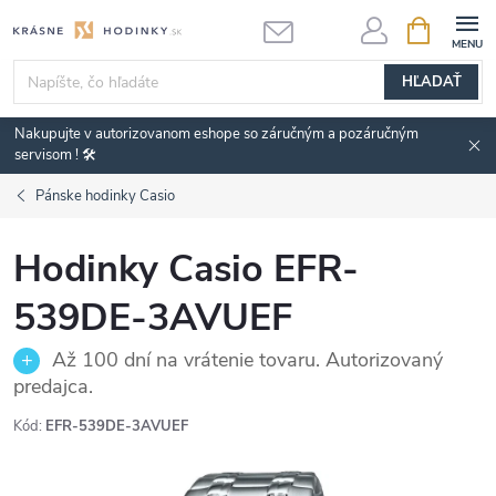
Prejsť
NÁKUPN
KOŠÍK
na
obsah
HĽADAŤ
Nakupujte v autorizovanom eshope so záručným a pozáručným
servisom ! 🛠️
Pánske hodinky Casio
Hodinky Casio EFR-
539DE-3AVUEF
Až 100 dní na vrátenie tovaru. Autorizovaný
predajca.
Kód:
EFR-539DE-3AVUEF