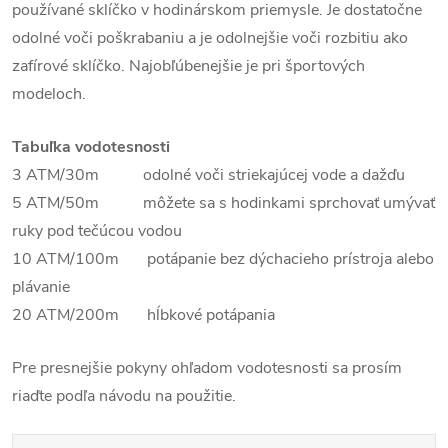
používané sklíčko v hodinárskom priemysle. Je dostatočne
odolné voči poškrabaniu a je odolnejšie voči rozbitiu ako
zafírové sklíčko. Najobľúbenejšie je pri športových
modeloch.
Tabuľka vodotesnosti
3 ATM/30m odolné voči striekajúcej vode a dažďu
5 ATM/50m môžete sa s hodinkami sprchovať umývať
ruky pod tečúcou vodou
10 ATM/100m potápanie bez dýchacieho prístroja alebo
plávanie
20 ATM/200m hĺbkové potápania
Pre presnejšie pokyny ohľadom vodotesnosti sa prosím
riaďte podľa návodu na použitie.