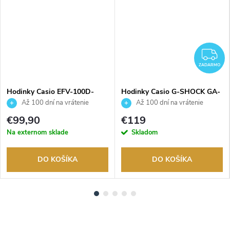
ADARMO
Z
ZADARMO
Hodinky Casio EFV-100D-
Hodinky Casio G-SHOCK GA-
1AVUEF
100-1A1ER
Až 100 dní na vrátenie
Až 100 dní na vrátenie
tovaru. Autorizovaný predajca.
tovaru. Autorizovaný predajca.
€99,90
€119
Na externom sklade
Skladom
DO KOŠÍKA
DO KOŠÍKA