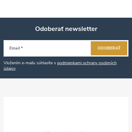
Odoberať newsletter
Z
Email
ODOBERAŤ
á
Vložením e-mailu súhlasíte s
podmienkami ochrany osobných
p
údajov
ä
t
i
e