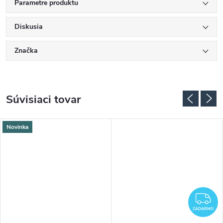
Parametre produktu
Diskusia
Značka
Súvisiaci tovar
Novinka
Z
ZADARMO