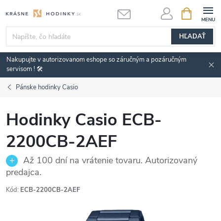
Prejsť
NÁKUPN
KOŠÍK
na
obsah
HĽADAŤ
Nakupujte v autorizovanom eshope so záručným a pozáručným
servisom ! 🛠️
Pánske hodinky Casio
Hodinky Casio ECB-
2200CB-2AEF
Až 100 dní na vrátenie tovaru. Autorizovaný
predajca.
Kód:
ECB-2200CB-2AEF