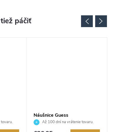
Náušnice Guess
Náušnic
JUBE06092JWRHT
JUBE0
 tovaru.
Až 100 dní na vrátenie tovaru.
Až 10
Autorizovaný predajca.
Autorizov