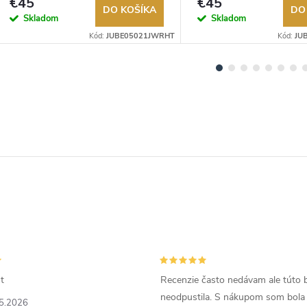
€45
€45
DO KOŠÍKA
DO
Skladom
Skladom
Kód:
JUBE05021JWRHT
Kód:
JU
t
Recenzie často nedávam ale túto 
neodpustila. S nákupom som bola
5.2026