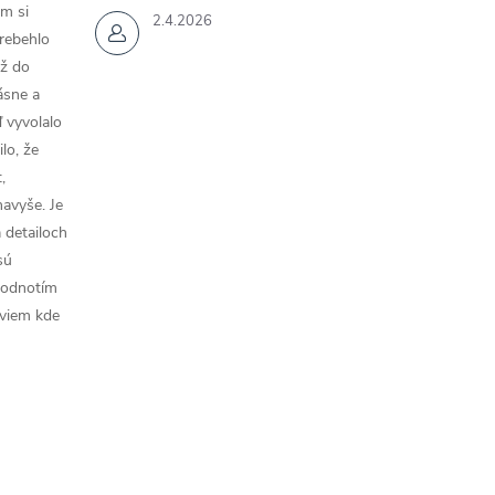
m si
2.4.2026
rebehlo
až do
rásne a
 vyvolalo
lo, že
,
navyše. Je
a detailoch
sú
hodnotím
 viem kde