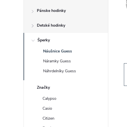
č
Pánske hodinky
n
Detské hodinky
ý
p
Šperky
Náušnice Guess
a
Náramky Guess
n
Náhrdelníky Guess
e
Značky
l
Calypso
Casio
Citizen