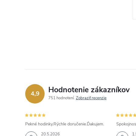
€26,25
DO KOŠÍKA
DO KOŠÍKA
Skladom
Kód:
JUBE06204JWYGT
Kód:
JUBE05543JWYGT
Hodnotenie zákazníkov
4,9
751 hodnotení
Zobraziť recenzie
Pekné hodinky.Rýchle doručenie.Ďakujem.
Spokojnos
20.5.2026
1.