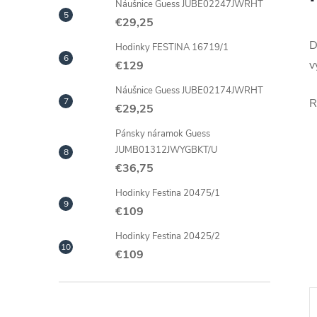
Náušnice Guess JUBE02247JWRHT
€29,25
D
Hodinky FESTINA 16719/1
v
€129
Náušnice Guess JUBE02174JWRHT
R
€29,25
Pánsky náramok Guess
JUMB01312JWYGBKT/U
€36,75
Hodinky Festina 20475/1
€109
Hodinky Festina 20425/2
€109