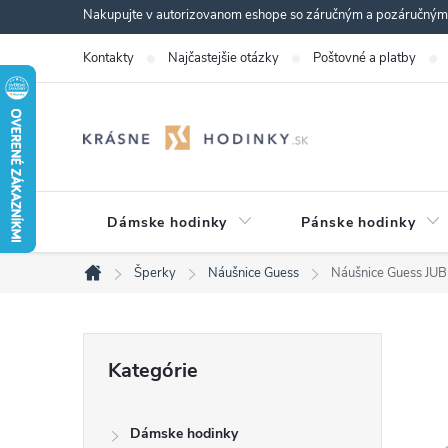
Prejsť
Nakupujte v autorizovanom eshope so záručným a pozáručným s
na
Kontakty
Najčastejšie otázky
Poštovné a platby
obsah
Dámske hodinky
Pánske hodinky
Šperky
Náušnice Guess
Náušnice Guess J
Domov
B
Preskočiť
Kategórie
kategórie
o
Dámske hodinky