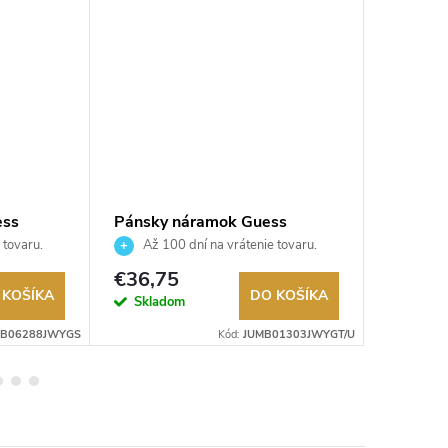
ess
Pánsky náramok Guess
Dámsky
JUMB01303JWYGT/U
JUBB0
 tovaru.
Až 100 dní na vrátenie tovaru.
Až 10
Autorizovaný predajca.
Autorizov
€36,75
€37,5
 KOŠÍKA
DO KOŠÍKA
Skladom
Sklad
BB06288JWYGS
Kód:
JUMB01303JWYGT/U