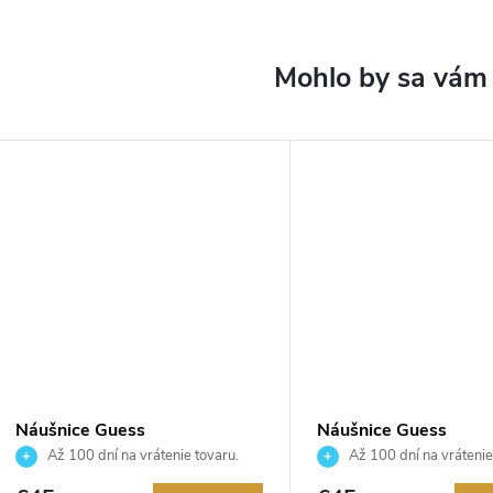
Náušnice Guess
Náušnice Guess
JUBE05021JWRHT
JUBE05021JWYGT
Až 100 dní na vrátenie tovaru.
Až 100 dní na vrátenie
Autorizovaný predajca.
Autorizovaný predajca.