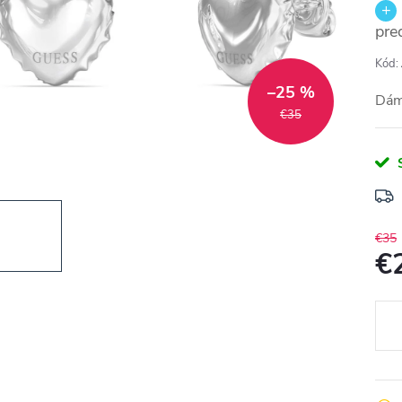
pre
Kód:
–25 %
Dám
€35
€35
€
Jedn
cena