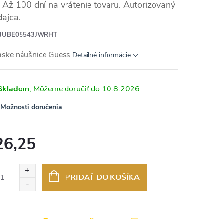
Až 100 dní na vrátenie tovaru. Autorizovaný
dajca.
JUBE05543JWRHT
ske náušnice Guess
Detailné informácie
Skladom
10.8.2026
Možnosti doručenia
26,25
otková
:
PRIDAŤ DO KOŠÍKA