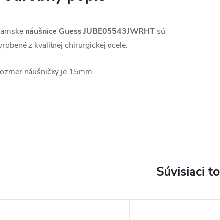
ámske
náušnice Guess
JUBE05543JWRHT
sú
yrobené z kvalitnej chirurgickej ocele.
ozmer náušničky je 15mm
Súvisiaci t