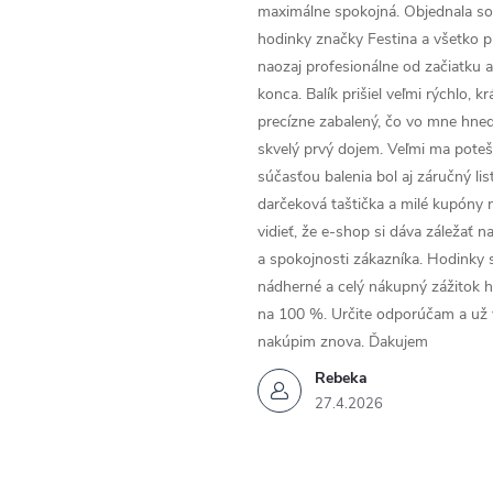
maximálne spokojná. Objednala so
hodinky značky Festina a všetko p
naozaj profesionálne od začiatku 
konca. Balík prišiel veľmi rýchlo, k
precízne zabalený, čo vo mne hneď
skvelý prvý dojem. Veľmi ma poteši
súčasťou balenia bol aj záručný list
darčeková taštička a milé kupóny 
vidieť, že e-shop si dáva záležať n
a spokojnosti zákazníka. Hodinky 
nádherné a celý nákupný zážitok 
na 100 %. Určite odporúčam a už
nakúpim znova. Ďakujem
Rebeka
27.4.2026