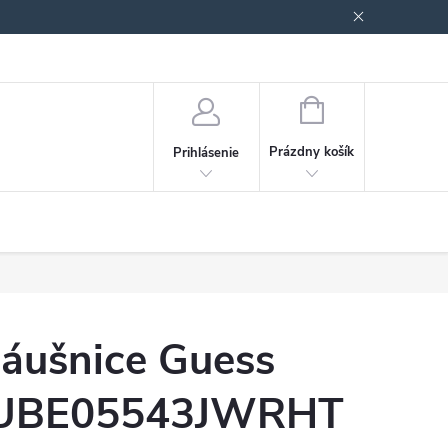
Podmienky ochrany osobných údajov
Blog
NÁKUPNÝ
KOŠÍK
Prázdny košík
Prihlásenie
áušnice Guess
UBE05543JWRHT