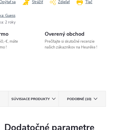
Opýtať sa
Strážiť
Zdieľať
Tlač
ka:
Guess
ka
:
2 roky
rmo
Overený obchod
50,-€, máte
Prečítajte si skutočné recenzie
mo !
našich zákazníkov na Heuréke !
SÚVISIACE PRODUKTY
PODOBNÉ (10)
Dodatočné parametre