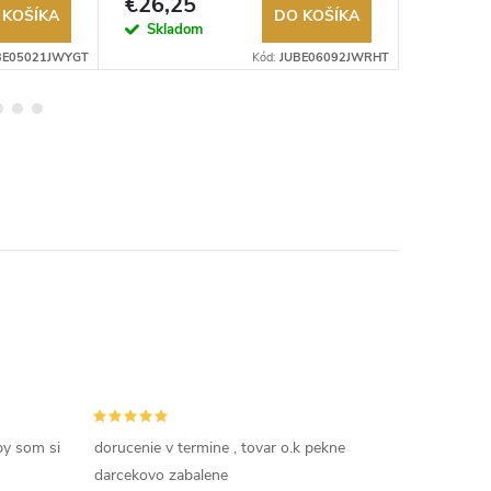
€26,25
€30
 KOŠÍKA
DO KOŠÍKA
Skladom
Sklad
BE05021JWYGT
Kód:
JUBE06092JWRHT
by som si
dorucenie v termine , tovar o.k pekne
darcekovo zabalene