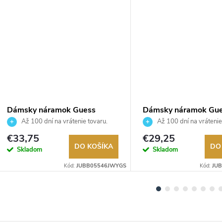
Dámsky náramok Guess
Dámsky náramok Gu
JUBB05546JWYGS
JUBB06288JWYGS
Až 100 dní na vrátenie tovaru.
Až 100 dní na vrátenie
Autorizovaný predajca.
Autorizovaný predajca.
€33,75
€29,25
DO KOŠÍKA
DO
Skladom
Skladom
Kód:
JUBB05546JWYGS
Kód:
JU