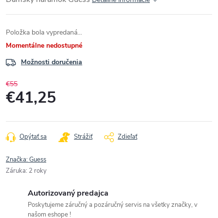
Položka bola vypredaná…
Momentálne nedostupné
Možnosti doručenia
€55
€41,25
Jednotková
cena:
Opýtať sa
Strážiť
Zdieľať
Značka:
Guess
Záruka
:
2 roky
Autorizovaný predajca
Poskytujeme záručný a pozáručný servis na všetky značky, v
našom eshope !