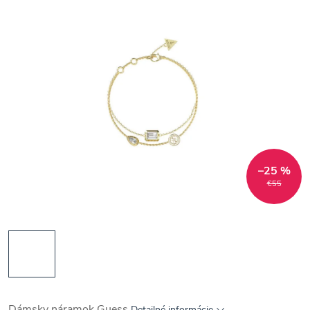
–25 %
€55
Dámsky náramok Guess
Detailné informácie