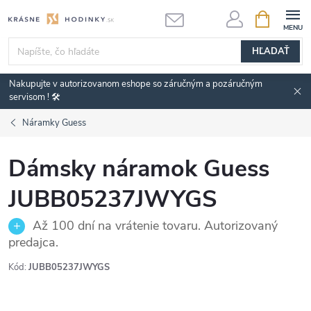
Prejsť
NÁKUPN
KOŠÍK
na
obsah
HĽADAŤ
Nakupujte v autorizovanom eshope so záručným a pozáručným
servisom ! 🛠️
Náramky Guess
Dámsky náramok Guess
JUBB05237JWYGS
Až 100 dní na vrátenie tovaru. Autorizovaný
predajca.
Kód:
JUBB05237JWYGS