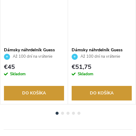
Dámsky náhrdelník Guess
Dámsky náhrdelník Guess
JUBN03398JWRHT
JUBN03099JWRHT
Až 100 dní na vrátenie
Až 100 dní na vrátenie
tovaru. Autorizovaný predajca.
tovaru. Autorizovaný predajca.
€45
€51,75
Skladom
Skladom
DO KOŠÍKA
DO KOŠÍKA