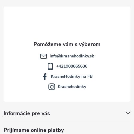
t
i
e
info
@
krasnehodinky.sk
+421908665636
KrasneHodinky na FB
Krasnehodinky
Informácie pre vás
Prijímame online platby