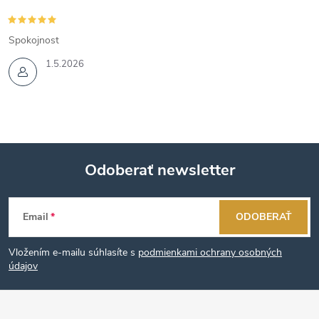
Spokojnost
1.5.2026
Odoberať newsletter
Z
Email
ODOBERAŤ
á
Vložením e-mailu súhlasíte s
podmienkami ochrany osobných
p
údajov
ä