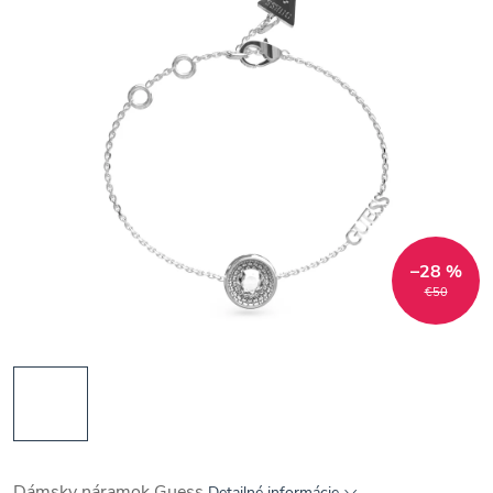
–28 %
€50
Dámsky náramok Guess
Detailné informácie