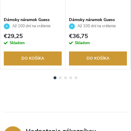
Dámsky náramok Guess
Dámsky náramok Guess
JUBB06246JWYGS
JUBB04082JWYGWHS
Až 100 dní na vrátenie
Až 100 dní na vrátenie
tovaru. Autorizovaný predajca.
tovaru. Autorizovaný predajca.
€29,25
€36,75
Skladom
Skladom
DO KOŠÍKA
DO KOŠÍKA