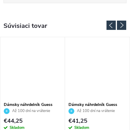
Súvisiaci tovar
Dámsky náhrdelník Guess
Dámsky náhrdelník Guess
JUBN04263JWYGT
JUBN04593JWRHT
Až 100 dní na vrátenie
Až 100 dní na vrátenie
tovaru. Autorizovaný predajca.
tovaru. Autorizovaný predajca.
€44,25
€41,25
Skladom
Skladom