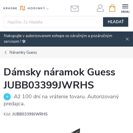
Prejsť
NÁKUPN
KOŠÍK
na
obsah
HĽADAŤ
Nakupujte v autorizovanom eshope so záručným a pozáručným
servisom ! 🛠️
Náramky Guess
Dámsky náramok Guess
JUBB03399JWRHS
Až 100 dní na vrátenie tovaru. Autorizovaný
predajca.
Kód:
JUBB03399JWRHS