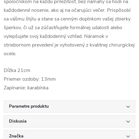
spoločníkom na každú príležitosť, bez námahy sa hodí na
každodenné nosenie, ako aj na očarujúci večer. Prispôsobí
sa vášmu štýlu a stane sa cenným doplnkom vašej zbierky
šperkov, či už sa zúčastňujete formálnej udalosti alebo
vylepšujete svoj každodenný vzhľad. Náramok v
striebornom prevedení je vyhotovený z kvalitnej chirurgickej
ocele.
Dĺžka 21cm
Priemer ozdoby: 13mm
Zapínanie: karabínka
Parametre produktu
Diskusia
Značka