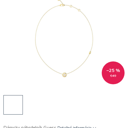
–25 %
€49
Dámsky náhrdelník Guess
Detailné informácie