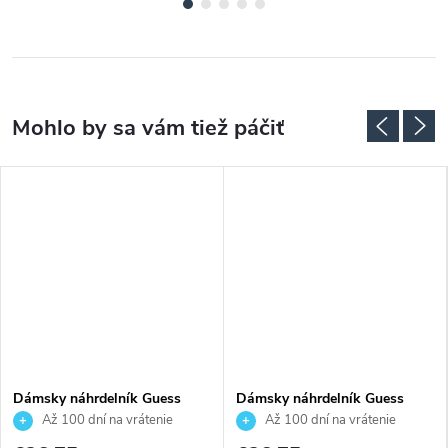
Dámsky náhrdelník Guess
Dámsky náhrdelník Guess
JUBN02245JWRHAQT
JUBN06245JWRHT
Až 100 dní na vrátenie
Až 100 dní na vrátenie
tovaru. Autorizovaný predajca.
tovaru. Autorizovaný predajca.