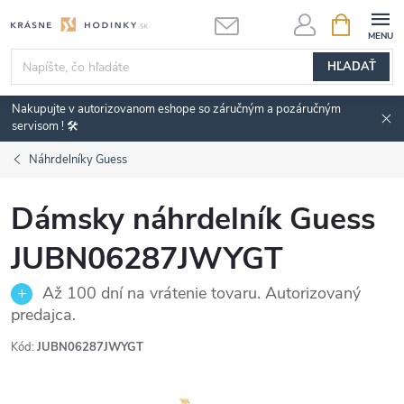
Prejsť
NÁKUPN
KOŠÍK
na
obsah
HĽADAŤ
Nakupujte v autorizovanom eshope so záručným a pozáručným
servisom ! 🛠️
Náhrdelníky Guess
Dámsky náhrdelník Guess
JUBN06287JWYGT
Až 100 dní na vrátenie tovaru. Autorizovaný
predajca.
Kód:
JUBN06287JWYGT