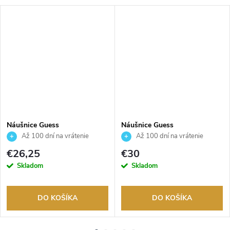
Náušnice Guess
Náušnice Guess
JUBE06233JWRHT
JUBE05024JWYGT
Až 100 dní na vrátenie
Až 100 dní na vrátenie
tovaru. Autorizovaný predajca.
tovaru. Autorizovaný predajca.
€26,25
€30
Skladom
Skladom
DO KOŠÍKA
DO KOŠÍKA