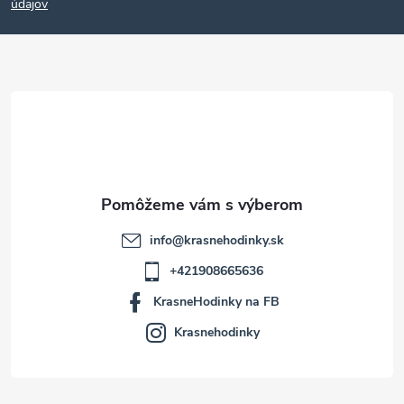
p
údajov
ä
t
i
e
info
@
krasnehodinky.sk
+421908665636
KrasneHodinky na FB
Krasnehodinky