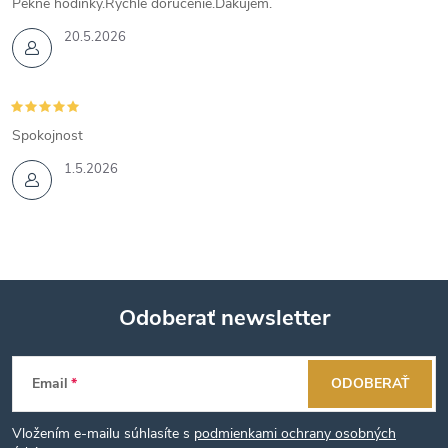
Pekné hodinky.Rýchle doručenie.Ďakujem.
20.5.2026
Spokojnost
1.5.2026
Odoberať newsletter
Z
Email
ODOBERAŤ
á
Vložením e-mailu súhlasíte s
podmienkami ochrany osobných