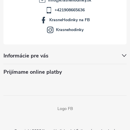
info
@
krasnehodinky.sk
+421908665636
KrasneHodinky na FB
Krasnehodinky
Informácie pre vás
Prijímame online platby
Logo FB