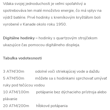
Vďaka svojej jednoduchosti je veľmi spoľahlivý a
spotrebováva len malé množstvo energie, čo má vplyv na
výdrž batérie. Prvé hodinky s kremíkovým kryštáľom boli
vyrobené v Kanade okolo roku 1950.
Digitálne hodinky –
hodinky s quartzovým strojčekom
ukazujúce čas pomocou digitálneho displeja.
Tabuľka vodotesnosti
3 ATM/30m odolné voči striekajúcej vode a dažďu
5 ATM/50m môžete sa s hodinkami sprchovať umývať
ruky pod tečúcou vodou
10 ATM/100m potápanie bez dýchacieho prístroja alebo
plávanie
20 ATM/200m hĺbkové potápania