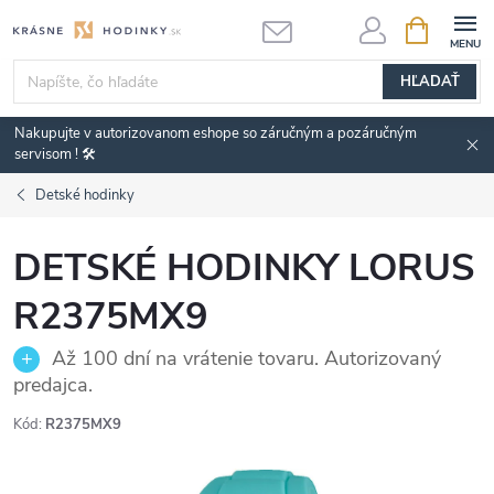
Prejsť
NÁKUPN
KOŠÍK
na
obsah
HĽADAŤ
Nakupujte v autorizovanom eshope so záručným a pozáručným
servisom ! 🛠️
Detské hodinky
DETSKÉ HODINKY LORUS
R2375MX9
Až 100 dní na vrátenie tovaru. Autorizovaný
predajca.
Kód:
R2375MX9