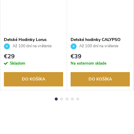
Detské Hodinky Lorus
Detské hodinky CALYPSO
RRX51HX9
K5776/6
Až 100 dní na vrátenie
Až 100 dní na vrátenie
tovaru. Autorizovaný predajca.
tovaru. Autorizovaný predajca.
€29
€39
Skladom
Na externom sklade
DO KOŠÍKA
DO KOŠÍKA