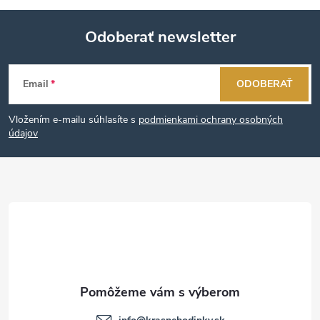
Odoberať newsletter
Z
Email
ODOBERAŤ
á
Vložením e-mailu súhlasíte s
podmienkami ochrany osobných
p
údajov
ä
t
i
e