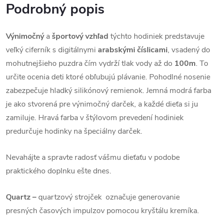
Podrobný popis
Výnimočný
a
športový vzhľad
týchto hodiniek predstavuje
veľký ciferník s digitálnymi
arabskými číslicami
, vsadený do
mohutnejšieho puzdra čím vydrží tlak vody až do
100m
. To
určite ocenia deti ktoré obľubujú plávanie. Pohodlné nosenie
zabezpečuje hladký silikónový remienok. Jemná modrá farba
je ako stvorená pre výnimočný darček, a každé dieťa si ju
zamiluje. Hravá farba v štýlovom prevedení hodiniek
predurčuje hodinky na špeciálny darček.
Nevahájte a spravte radosť vášmu dieťaťu v podobe
praktického doplnku ešte dnes.
Quartz –
quartzový strojček označuje generovanie
presných časových impulzov pomocou kryštálu kremíka.