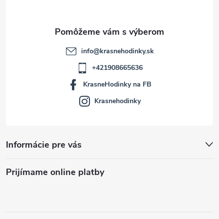
i
e
info
@
krasnehodinky.sk
+421908665636
KrasneHodinky na FB
Krasnehodinky
Informácie pre vás
Prijímame online platby