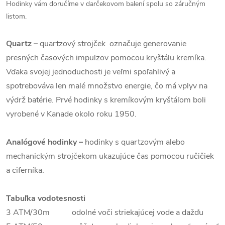
Hodinky vám doručíme v darčekovom balení spolu so záručným
listom.
Quartz –
quartzový strojček označuje generovanie
presných časových impulzov pomocou kryštálu kremíka.
Vďaka svojej jednoduchosti je veľmi spoľahlivý a
spotrebováva len malé množstvo energie, čo má vplyv na
výdrž batérie. Prvé hodinky s kremíkovým kryštáľom boli
vyrobené v Kanade okolo roku 1950.
Analógové hodinky –
hodinky s quartzovým alebo
mechanickým strojčekom ukazujúce čas pomocou ručičiek
a ciferníka.
Tabuľka vodotesnosti
3 ATM/30m odolné voči striekajúcej vode a dažďu