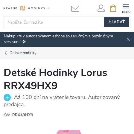
Prejsť
NÁKUPN
KOŠÍK
na
obsah
HĽADAŤ
Nakupujte v autorizovanom eshope so záručným a pozáručným
servisom ! 🛠️
Detské hodinky
Detské Hodinky Lorus
RRX49HX9
Až 100 dní na vrátenie tovaru. Autorizovaný
predajca.
Kód:
RRX49HX9