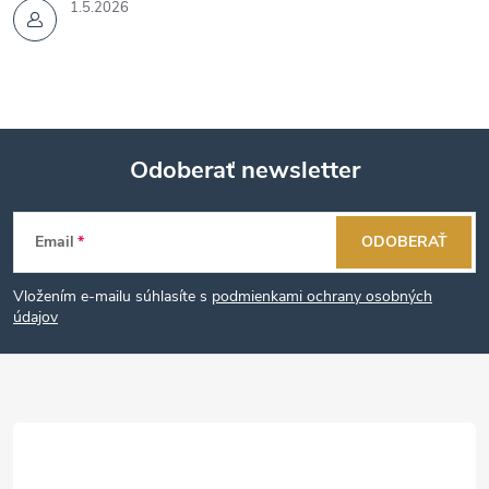
1.5.2026
Odoberať newsletter
Z
Email
ODOBERAŤ
á
Vložením e-mailu súhlasíte s
podmienkami ochrany osobných
p
údajov
ä
t