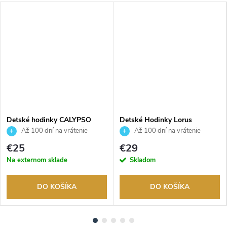
Detské hodinky CALYPSO
Detské Hodinky Lorus
K5844/6
RRX51HX9
Až 100 dní na vrátenie
Až 100 dní na vrátenie
tovaru. Autorizovaný predajca.
tovaru. Autorizovaný predajca.
€25
€29
Na externom sklade
Skladom
DO KOŠÍKA
DO KOŠÍKA