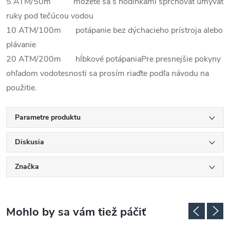
5 ATM/50m môžete sa s hodinkami sprchovať umývať
ruky pod tečúcou vodou
10 ATM/100m potápanie bez dýchacieho prístroja alebo
plávanie
20 ATM/200m hĺbkové potápania
Pre presnejšie pokyny
ohľadom vodotesnosti sa prosím riaďte podľa návodu na
použitie.
Parametre produktu
Diskusia
Značka