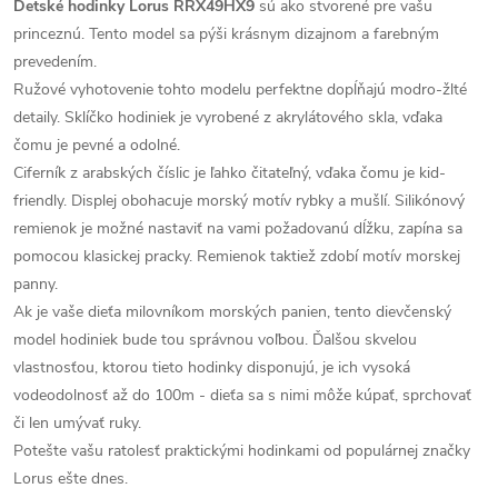
Detské hodinky Lorus RRX49HX9
sú ako stvorené pre vašu
princeznú. Tento model sa pýši krásnym dizajnom a farebným
prevedením.
Ružové vyhotovenie tohto modelu perfektne dopĺňajú modro-žlté
detaily. Sklíčko hodiniek je vyrobené z akrylátového skla, vďaka
čomu je pevné a odolné.
Ciferník z arabských číslic je ľahko čitateľný, vďaka čomu je kid-
friendly. Displej obohacuje morský motív rybky a mušlí. Silikónový
remienok je možné nastaviť na vami požadovanú dĺžku, zapína sa
pomocou klasickej pracky. Remienok taktiež zdobí motív morskej
panny.
Ak je vaše dieťa milovníkom morských panien, tento dievčenský
model hodiniek bude tou správnou voľbou. Ďalšou skvelou
vlastnosťou, ktorou tieto hodinky disponujú, je ich vysoká
vodeodolnosť až do 100m - dieťa sa s nimi môže kúpať, sprchovať
či len umývať ruky.
Potešte vašu ratolesť praktickými hodinkami od populárnej značky
Lorus ešte dnes.