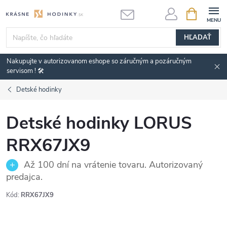
Prejsť
NÁKUPN
KOŠÍK
na
obsah
HĽADAŤ
Nakupujte v autorizovanom eshope so záručným a pozáručným
servisom ! 🛠️
Detské hodinky
Detské hodinky LORUS
RRX67JX9
Až 100 dní na vrátenie tovaru. Autorizovaný
predajca.
Kód:
RRX67JX9