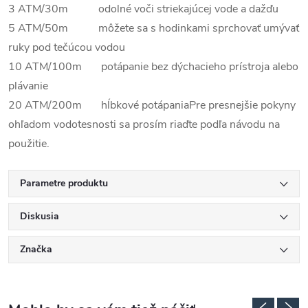
3 ATM/30m odolné voči striekajúcej vode a dažďu
5 ATM/50m môžete sa s hodinkami sprchovať umývať
ruky pod tečúcou vodou
10 ATM/100m potápanie bez dýchacieho prístroja alebo
plávanie
20 ATM/200m hĺbkové potápania
Pre presnejšie pokyny
ohľadom vodotesnosti sa prosím riaďte podľa návodu na
použitie.
Parametre produktu
Diskusia
Značka