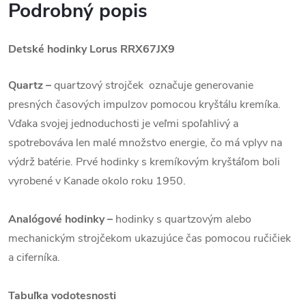
Podrobný popis
Detské hodinky
Lorus
RRX67JX9
Quartz –
quartzový strojček označuje generovanie
presných časových impulzov pomocou kryštálu kremíka.
Vďaka svojej jednoduchosti je veľmi spoľahlivý a
spotrebováva len malé množstvo energie, čo má vplyv na
výdrž batérie. Prvé hodinky s kremíkovým kryštáľom boli
vyrobené v Kanade okolo roku 1950.
Analógové hodinky –
hodinky s quartzovým alebo
mechanickým strojčekom ukazujúce čas pomocou ručičiek
a ciferníka.
Tabuľka vodotesnosti