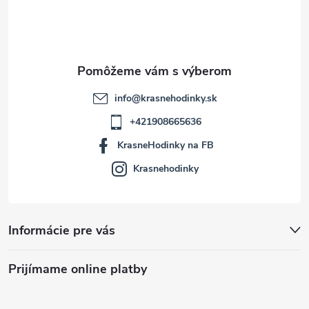
i
e
info
@
krasnehodinky.sk
+421908665636
KrasneHodinky na FB
Krasnehodinky
Informácie pre vás
Prijímame online platby