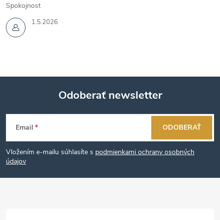
Spokojnost
1.5.2026
Odoberať newsletter
Z
Email
ODOBERAŤ
á
Vložením e-mailu súhlasíte s
podmienkami ochrany osobných
p
údajov
ä
t