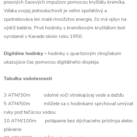
presných časových impulzov pomocou kryštálu kremíka.
Vďaka svojej jednoduchosti je veľmi spoľahlivý a
spotrebováva len malé množstvo energie, čo má vplyv na
výdrž batérie. Prvé hodinky s kremíkovým kryštáľom boli
vyrobené v Kanade okolo roku 1950.
Digitálne hodinky –
hodinky s quartzovým strojčekom
ukazujúce čas pomocou digitálneho displeja.
Tabuľka vodotesnosti
3 ATM/30m odolné voči striekajúcej vode a dažďu
5 ATM/50m môžete sa s hodinkami sprchovať umývať
ruky pod tečúcou vodou
10 ATM/100m potápanie bez dýchacieho prístroja alebo
plávanie