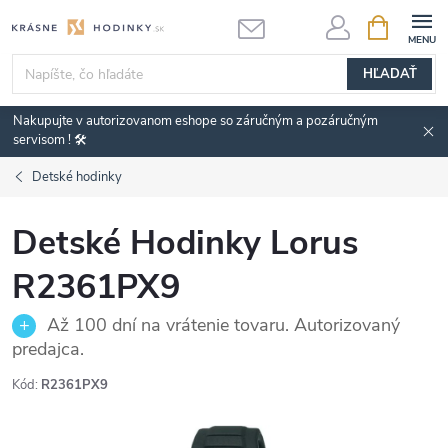
Prejsť
NÁKUPN
KOŠÍK
na
obsah
HĽADAŤ
Nakupujte v autorizovanom eshope so záručným a pozáručným
servisom ! 🛠️
Detské hodinky
Detské Hodinky Lorus
R2361PX9
Až 100 dní na vrátenie tovaru. Autorizovaný
predajca.
Kód:
R2361PX9