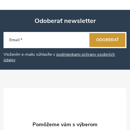
Odoberať newsletter
Z
Email
ODOBERAŤ
á
Vložením e-mailu súhlasíte s
podmienkami ochrany osobných
p
údajov
ä
t
i
e