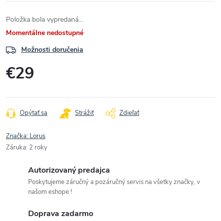
Položka bola vypredaná…
Momentálne nedostupné
Možnosti doručenia
€29
Jednotková
cena:
Opýtať sa
Strážiť
Zdieľať
Značka:
Lorus
Záruka
:
2 roky
Autorizovaný predajca
Poskytujeme záručný a pozáručný servis na všetky značky, v
našom eshope !
Doprava zadarmo