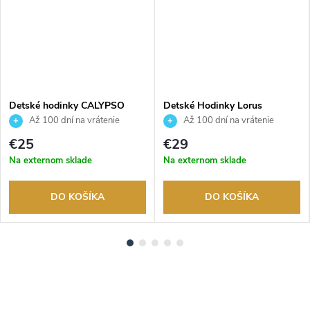
Detské hodinky CALYPSO
Detské Hodinky Lorus
K5845/4
RRX45HX9
Až 100 dní na vrátenie
Až 100 dní na vrátenie
tovaru. Autorizovaný predajca.
tovaru. Autorizovaný predajca.
€25
€29
Na externom sklade
Na externom sklade
DO KOŠÍKA
DO KOŠÍKA