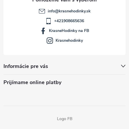
info
@
krasnehodinky.sk
+421908665636
KrasneHodinky na FB
Krasnehodinky
Informácie pre vás
Prijímame online platby
Logo FB