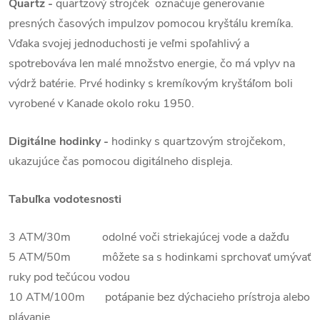
Quartz -
quartzový strojček označuje generovanie
presných časových impulzov pomocou kryštálu kremíka.
Vďaka svojej jednoduchosti je veľmi spoľahlivý a
spotrebováva len malé množstvo energie, čo má vplyv na
výdrž batérie. Prvé hodinky s kremíkovým kryštáľom boli
vyrobené v Kanade okolo roku 1950.
Digitálne hodinky -
hodinky s quartzovým strojčekom,
ukazujúce čas pomocou digitálneho displeja
.
Tabuľka vodotesnosti
3 ATM/30m odolné voči striekajúcej vode a dažďu
5 ATM/50m môžete sa s hodinkami sprchovať umývať
ruky pod tečúcou vodou
10 ATM/100m potápanie bez dýchacieho prístroja alebo
plávanie