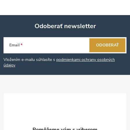
Odoberať newsletter
Z
Email
ODOBERAŤ
á
Vložením e-mailu súhlasíte s
podmienkami ochrany osobných
p
údajov
ä
t
i
e