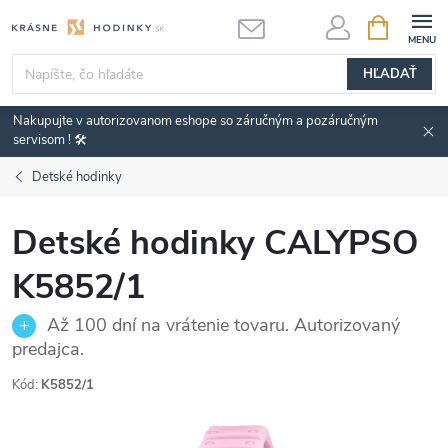
Prejsť
NÁKUPN
KOŠÍK
na
obsah
HĽADAŤ
Nakupujte v autorizovanom eshope so záručným a pozáručným
servisom ! 🛠️
Detské hodinky
Detské hodinky CALYPSO
K5852/1
Až 100 dní na vrátenie tovaru. Autorizovaný
predajca.
Kód:
K5852/1