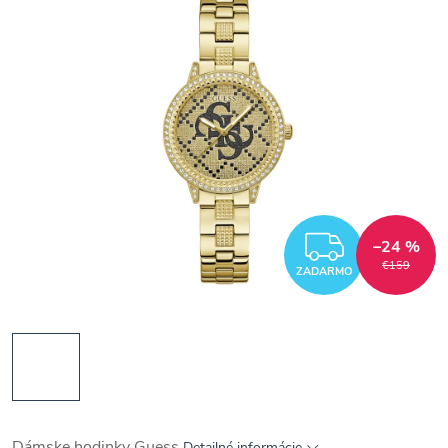
ZADAR
–24 %
€159
ZADARMO
Dámske hodinky Guess
Detailné informácie