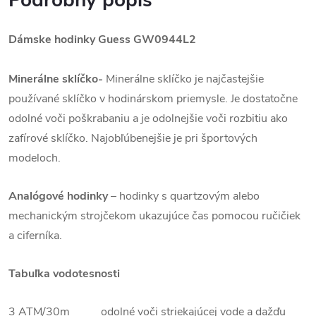
Podrobný popis
Dámske hodinky Guess GW0944L2
Minerálne sklíčko-
Minerálne sklíčko je najčastejšie
používané sklíčko v hodinárskom priemysle. Je dostatočne
odolné voči poškrabaniu a je odolnejšie voči rozbitiu ako
zafírové sklíčko. Najobľúbenejšie je pri športových
modeloch.
Analógové hodinky
–
hodinky s quartzovým alebo
mechanickým strojčekom ukazujúce čas pomocou ručičiek
a ciferníka.
Tabuľka vodotesnosti
3 ATM/30m odolné voči striekajúcej vode a dažďu