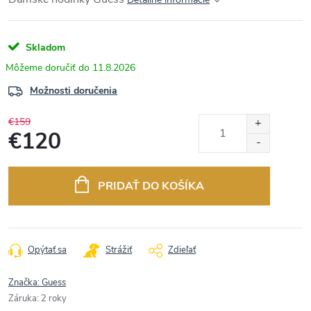
Skladom
11.8.2026
Možnosti doručenia
€159
€120
Jednotková
cena:
PRIDAŤ DO KOŠÍKA
Opýtať sa
Strážiť
Zdieľať
Značka:
Guess
Záruka
:
2 roky