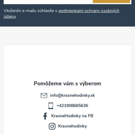
á
Vložením e-mailu súhlasíte s
podmienkami ochrany osobných
p
údajov
ä
t
i
e
info
@
krasnehodinky.sk
+421908665636
KrasneHodinky na FB
Krasnehodinky