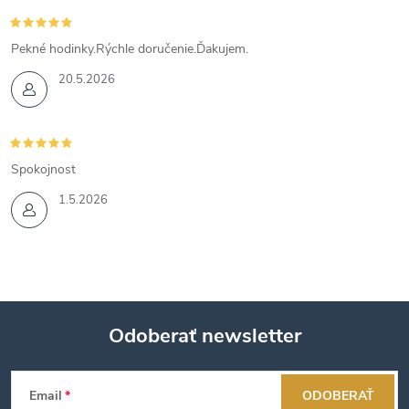
Pekné hodinky.Rýchle doručenie.Ďakujem.
20.5.2026
Spokojnost
1.5.2026
Odoberať newsletter
Z
Email
ODOBERAŤ