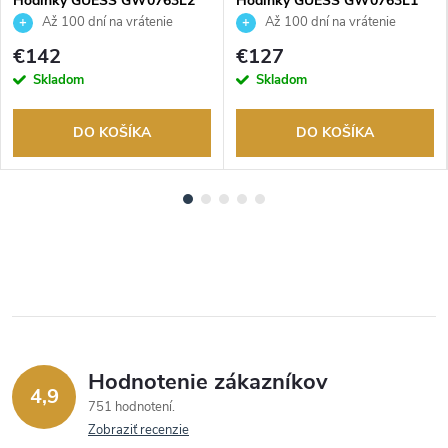
Hodinky GUESS GW0763L2
Hodinky GUESS GW0763L1
Až 100 dní na vrátenie
Až 100 dní na vrátenie
tovaru. Autorizovaný predajca.
tovaru. Autorizovaný predajca.
€142
€127
Skladom
Skladom
DO KOŠÍKA
DO KOŠÍKA
Hodnotenie zákazníkov
4,9
751 hodnotení
Zobraziť recenzie