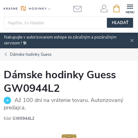
Prejsť
NÁKUPN
KOŠÍK
na
obsah
HĽADAŤ
Nakupujte v autorizovanom eshope so záručným a pozáručným
servisom ! 🛠️
Dámske hodinky Guess
Dámske hodinky Guess
GW0944L2
Až 100 dní na vrátenie tovaru. Autorizovaný
predajca.
Kód:
GW0944L2