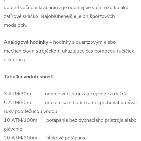
odolné voči poškrabaniu a je odolnejšie voči rozbitiu ako
zafírové sklíčko. Najobľúbenejšie je pri športových
modeloch.
Analógové hodinky
–
hodinky s quartzovým alebo
mechanickým strojčekom ukazujúce čas pomocou ručičiek
a ciferníka.
Tabuľka vodotesnosti
3 ATM/30m odolné voči striekajúcej vode a dažďu
5 ATM/50m môžete sa s hodinkami sprchovať umývať
ruky pod tečúcou vodou
10 ATM/100m potápanie bez dýchacieho prístroja alebo
plávanie
20 ATM/200m hĺbkové potápania