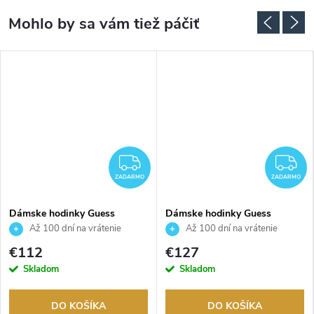
ADARMO
ZADARMO
Z
ZADARMO
ZADARMO
Dámske hodinky Guess
Dámske hodinky Guess
GW0997L1
GW0657L2
Až 100 dní na vrátenie
Až 100 dní na vrátenie
tovaru. Autorizovaný predajca.
tovaru. Autorizovaný predajca.
€112
€127
Skladom
Skladom
DO KOŠÍKA
DO KOŠÍKA