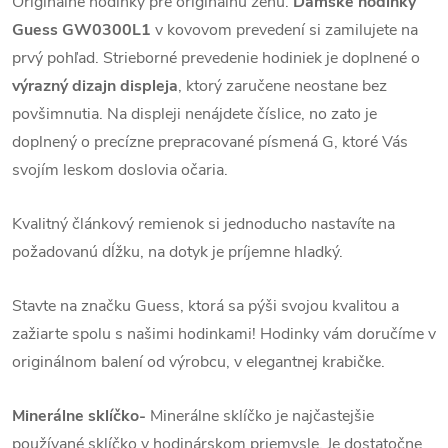
Originálne hodinky pre originálnu ženu.
Dámske hodinky
Guess GW0300L1
v kovovom prevedení si zamilujete na
prvý pohľad.
Strieborné prevedenie hodiniek je doplnené o
výrazný dizajn displeja
, ktorý zaručene neostane bez
povšimnutia. Na displeji nenájdete číslice, no zato je
doplnený o precízne prepracované písmená G, ktoré Vás
svojím leskom doslovia očaria.
Kvalitný článkový remienok si jednoducho nastavíte na
požadovanú dĺžku, na dotyk je príjemne hladký.
Stavte na značku Guess, ktorá sa pýši svojou kvalitou a
zažiarte spolu s našimi hodinkami! Hodinky vám doručíme v
originálnom balení od výrobcu, v elegantnej krabičke.
Minerálne sklíčko-
Minerálne sklíčko je najčastejšie
používané sklíčko v hodinárskom priemysle. Je dostatočne