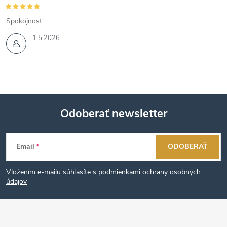
Spokojnost
1.5.2026
Odoberať newsletter
Z
Email
ODOBERAŤ
á
Vložením e-mailu súhlasíte s
podmienkami ochrany osobných
p
údajov
ä