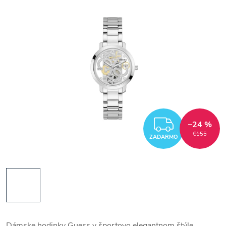
ZADAR
–24 %
€155
ZADARMO
Dámske hodinky Guess v športovo elegantnom štýle.