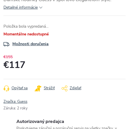
Detailné informácie
Položka bola vypredaná…
Momentálne nedostupné
Možnosti doručenia
€155
€117
Jednotková
cena:
Opýtať sa
Strážiť
Zdieľať
Značka:
Guess
Záruka
:
2 roky
Autorizovaný predajca
Poskytujeme záručný a pozáručný servis na všetky značky, v