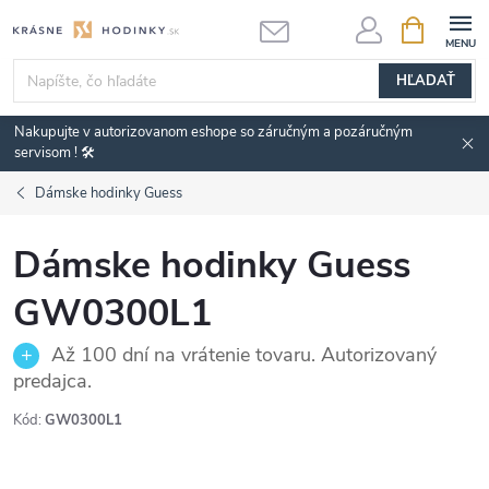
Prejsť
NÁKUPN
KOŠÍK
na
obsah
HĽADAŤ
Nakupujte v autorizovanom eshope so záručným a pozáručným
servisom ! 🛠️
Dámske hodinky Guess
Dámske hodinky Guess
GW0300L1
Až 100 dní na vrátenie tovaru. Autorizovaný
predajca.
Kód:
GW0300L1