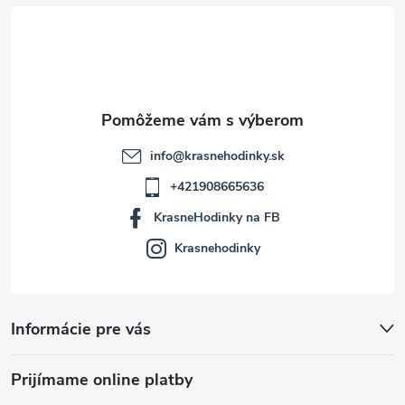
t
i
e
info
@
krasnehodinky.sk
+421908665636
KrasneHodinky na FB
Krasnehodinky
Informácie pre vás
Prijímame online platby