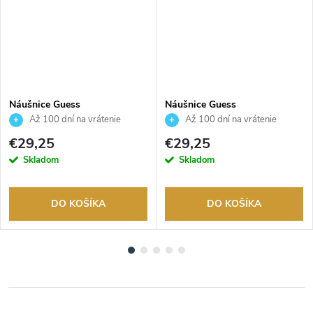
Náušnice Guess
Náušnice Guess
JUBE06151JWYGT
JUBE02174JWRHT
Až 100 dní na vrátenie
Až 100 dní na vrátenie
tovaru. Autorizovaný predajca.
tovaru. Autorizovaný predajca.
€29,25
€29,25
Skladom
Skladom
DO KOŠÍKA
DO KOŠÍKA