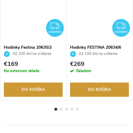
ADARMO
ZADARMO
Z
ZADARMO
ZADARMO
Hodinky Festina 20635/2
Hodinky FESTINA 20634/6
Až 100 dní na vrátenie
Až 100 dní na vrátenie
tovaru. Autorizovaný predajca.
tovaru. Autorizovaný predajca.
€169
€269
Na externom sklade
Skladom
DO KOŠÍKA
DO KOŠÍKA