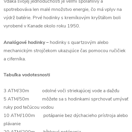
Vďaka svojej jednoduchosti je veľmi spoľahlivý a
spotrebováva len malé množstvo energie, čo má vplyv na
výdrž batérie. Prvé hodinky s kremíkovým kryštáľom boli
vyrobené v Kanade okolo roku 1950.
Analógové hodinky –
hodinky s quartzovým alebo
mechanickým strojčekom ukazujúce čas pomocou ručičiek
a ciferníka.
Tabuľka vodotesnosti
3 ATM/30m odolné voči striekajúcej vode a dažďu
5 ATM/50m môžete sa s hodinkami sprchovať umývať
ruky pod tečúcou vodou
10 ATM/100m potápanie bez dýchacieho prístroja alebo
plávanie