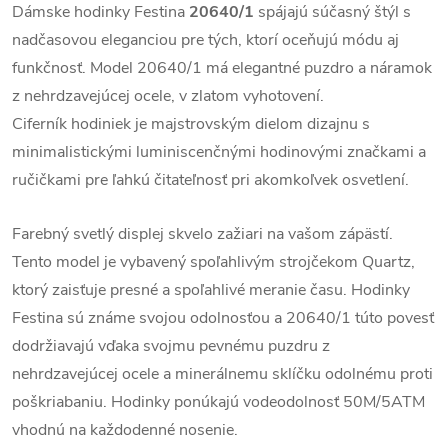
Dámske hodinky Festina
20640/1
spájajú súčasný štýl s
nadčasovou eleganciou pre tých, ktorí oceňujú módu aj
funkčnosť.
Model 20640/1 má elegantné puzdro a náramok
z nehrdzavejúcej ocele, v zlatom vyhotovení.
Ciferník hodiniek je majstrovským dielom dizajnu s
minimalistickými luminiscenčnými hodinovými značkami a
ručičkami pre ľahkú čitateľnosť pri akomkoľvek osvetlení.
Farebný svetlý displej skvelo zažiari na vašom zápästí.
Tento model je vybavený spoľahlivým strojčekom Quartz,
ktorý zaisťuje presné a spoľahlivé meranie času.
Hodinky
Festina sú známe svojou odolnosťou a 20640/1 túto povesť
dodržiavajú vďaka svojmu pevnému puzdru z
nehrdzavejúcej ocele a minerálnemu sklíčku odolnému proti
poškriabaniu. Hodinky ponúkajú vodeodolnosť 50M/5ATM
vhodnú na každodenné nosenie.