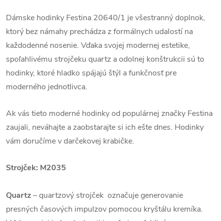
Dámske hodinky Festina 20640/1 je všestranný doplnok,
ktorý bez námahy prechádza z formálnych udalostí na
každodenné nosenie. Vďaka svojej modernej estetike,
spoľahlivému strojčeku quartz a odolnej konštrukcii sú to
hodinky, ktoré hladko spájajú štýl a funkčnosť pre
moderného jednotlivca.
Ak vás tieto moderné hodinky od populárnej značky Festina
zaujali, neváhajte a zaobstarajte si ich ešte dnes. Hodinky
vám doručíme v darčekovej krabičke.
Strojček: M2035
Quartz
– quartzový strojček označuje generovanie
presných časových impulzov pomocou kryštálu kremíka.