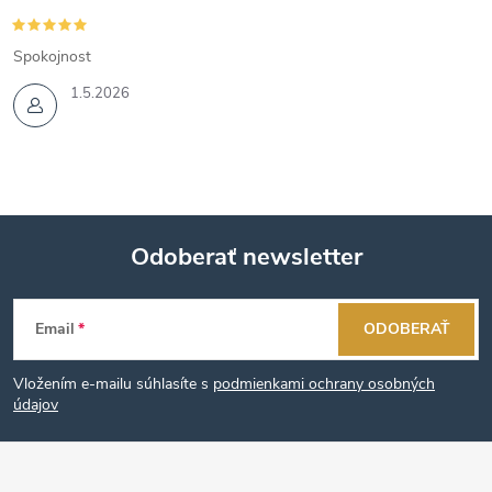
Spokojnost
1.5.2026
Odoberať newsletter
Z
Email
ODOBERAŤ
á
Vložením e-mailu súhlasíte s
podmienkami ochrany osobných
p
údajov
ä