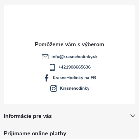
t
i
e
info
@
krasnehodinky.sk
+421908665636
KrasneHodinky na FB
Krasnehodinky
Informácie pre vás
Prijímame online platby