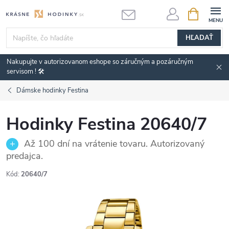
Prejsť
NÁKUPN
KOŠÍK
na
obsah
HĽADAŤ
Nakupujte v autorizovanom eshope so záručným a pozáručným
servisom ! 🛠️
Dámske hodinky Festina
Hodinky Festina 20640/7
Až 100 dní na vrátenie tovaru. Autorizovaný
predajca.
Kód:
20640/7