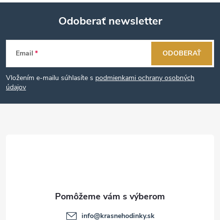
Odoberať newsletter
Z
Email
ODOBERAŤ
á
Vložením e-mailu súhlasíte s
podmienkami ochrany osobných
p
údajov
ä
t
i
e
info
@
krasnehodinky.sk