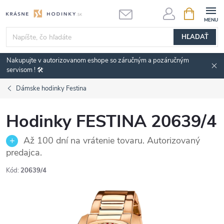
Prejsť
NÁKUPN
KOŠÍK
na
obsah
HĽADAŤ
Nakupujte v autorizovanom eshope so záručným a pozáručným
servisom ! 🛠️
Dámske hodinky Festina
Hodinky FESTINA 20639/4
Až 100 dní na vrátenie tovaru. Autorizovaný
predajca.
Kód:
20639/4