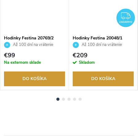
Z
ZADARMO
Hodinky Festina 20769/2
Hodinky Festina 20048/1
Až 100 dní na vrátenie
Až 100 dní na vrátenie
tovaru. Autorizovaný predajca.
tovaru. Autorizovaný predajca.
€99
€209
Na externom sklade
Skladom
DO KOŠÍKA
DO KOŠÍKA