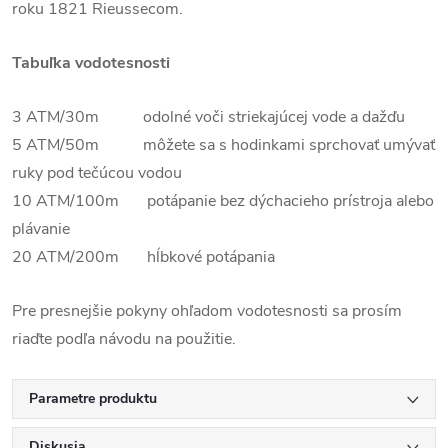
roku 1821 Rieussecom.
Tabuľka vodotesnosti
3 ATM/30m odolné voči striekajúcej vode a dažďu
5 ATM/50m môžete sa s hodinkami sprchovať umývať
ruky pod tečúcou vodou
10 ATM/100m potápanie bez dýchacieho prístroja alebo
plávanie
20 ATM/200m hĺbkové potápania
Pre presnejšie pokyny ohľadom vodotesnosti sa prosím
riaďte podľa návodu na použitie.
Parametre produktu
Diskusia