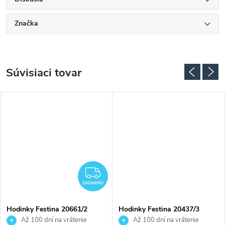
Značka
Súvisiaci tovar
ADARMO
ZADARMO
ZADARMO
Hodinky Festina 20661/2
Hodinky Festina 20437/3
Až 100 dní na vrátenie
Až 100 dní na vrátenie