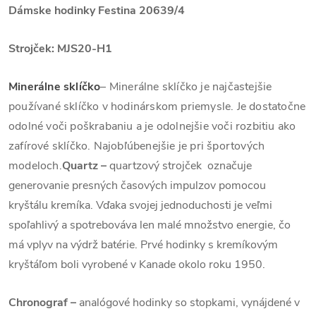
Dámske hodinky Festina 20639/4
Strojček: MJS20-H1
Minerálne sklíčko
– Minerálne sklíčko je najčastejšie
používané sklíčko v hodinárskom priemysle. Je dostatočne
odolné voči poškrabaniu a je odolnejšie voči rozbitiu ako
zafírové sklíčko. Najobľúbenejšie je pri športových
modeloch.
Quartz
–
quartzový strojček označuje
generovanie presných časových impulzov pomocou
kryštálu kremíka. Vďaka svojej jednoduchosti je veľmi
spoľahlivý a spotrebováva len malé množstvo energie, čo
má vplyv na výdrž batérie. Prvé hodinky s kremíkovým
kryštáľom boli vyrobené v Kanade okolo roku 1950.
Chronograf –
analógové hodinky so stopkami, vynájdené v