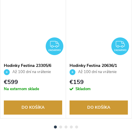
ADARMO
ZADARMO
Z
ZADARMO
ZADARMO
Hodinky Festina 23305/6
Hodinky Festina 20636/1
Až 100 dní na vrátenie
Až 100 dní na vrátenie
tovaru. Autorizovaný predajca.
tovaru. Autorizovaný predajca.
€599
€159
Na externom sklade
Skladom
DO KOŠÍKA
DO KOŠÍKA