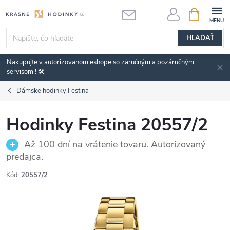
Prejsť
NÁKUPN
KOŠÍK
na
obsah
HĽADAŤ
Nakupujte v autorizovanom eshope so záručným a pozáručným
servisom ! 🛠️
Dámske hodinky Festina
Hodinky Festina 20557/2
Až 100 dní na vrátenie tovaru. Autorizovaný
predajca.
Kód:
20557/2