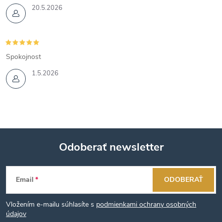
20.5.2026
Spokojnost
1.5.2026
Odoberať newsletter
Z
Email
ODOBERAŤ
á
Vložením e-mailu súhlasíte s
podmienkami ochrany osobných
p
údajov