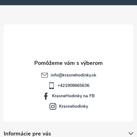
ä
t
i
e
info
@
krasnehodinky.sk
+421908665636
KrasneHodinky na FB
Krasnehodinky
Informácie pre vás