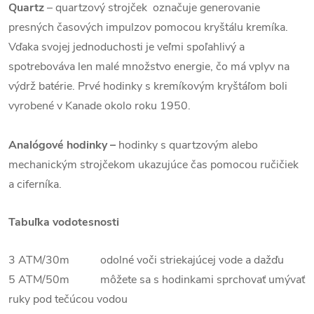
Quartz
– quartzový strojček označuje generovanie
presných časových impulzov pomocou kryštálu kremíka.
Vďaka svojej jednoduchosti je veľmi spoľahlivý a
spotrebováva len malé množstvo energie, čo má vplyv na
výdrž batérie. Prvé hodinky s kremíkovým kryštáľom boli
vyrobené v Kanade okolo roku 1950.
Analógové hodinky –
hodinky s quartzovým alebo
mechanickým strojčekom ukazujúce čas pomocou ručičiek
a ciferníka.
Tabuľka vodotesnosti
3 ATM/30m odolné voči striekajúcej vode a dažďu
5 ATM/50m môžete sa s hodinkami sprchovať umývať
ruky pod tečúcou vodou