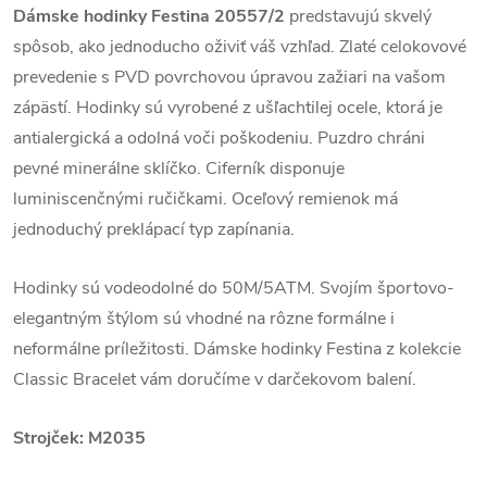
Dámske hodinky Festina 20557/2
predstavujú skvelý
spôsob, ako jednoducho oživiť váš vzhľad. Zlaté celokovové
prevedenie s PVD povrchovou úpravou zažiari na vašom
zápästí. Hodinky sú vyrobené z ušľachtilej ocele, ktorá je
antialergická a odolná voči poškodeniu. Puzdro chráni
pevné minerálne sklíčko. Ciferník disponuje
luminiscenčnými ručičkami. Oceľový remienok má
jednoduchý preklápací typ zapínania.
Hodinky sú vodeodolné do 50M/5ATM. Svojím športovo-
elegantným štýlom sú vhodné na rôzne formálne i
neformálne príležitosti. Dámske hodinky Festina z kolekcie
Classic Bracelet vám doručíme v darčekovom balení.
Strojček: M2035