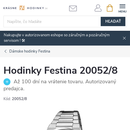
Prejsť
NÁKUPN
KOŠÍK
na
obsah
HĽADAŤ
Nakupujte v autorizovanom eshope so záručným a pozáručným
servisom ! 🛠️
Dámske hodinky Festina
Hodinky Festina 20052/8
Až 100 dní na vrátenie tovaru. Autorizovaný
predajca.
Kód:
20052/8