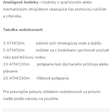
Analógové hodinky –
hodinky s quartzovým alebo
mechanickým strojčekom ukazujúce čas pomocou ručičiek
a ciferníka.
Tabuľka vodotesnosti
3 ATM/30m odolné voči striekajúcej vode a dažďu
5 ATM/50m môžete sa s hodinkami sprchovať umývať
ruky pod tečúcou vodou
10 ATM/100m potápanie bez dýchacieho prístroja alebo
plávanie
20 ATM/200m hĺbkové potápania
Pre presnejšie pokyny ohľadom vodotesnosti sa prosím
riaďte podľa návodu na použitie.