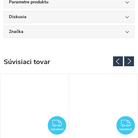
Parametre produktu
Diskusia
Značka
Súvisiaci tovar
ADARMO
ZADARMO
Z
ZADARMO
ZADARMO