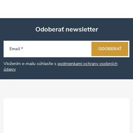
Odoberať newsletter
Z
Email
ODOBERAŤ
á
Vložením e-mailu súhlasíte s
podmienkami ochrany osobných
p
údajov
ä
t
i
e