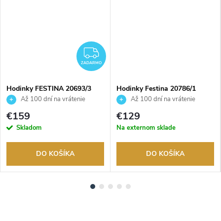
ADARMO
ZADARMO
ZADARMO
Hodinky FESTINA 20693/3
Hodinky Festina 20786/1
Až 100 dní na vrátenie
Až 100 dní na vrátenie
tovaru. Autorizovaný predajca.
tovaru. Autorizovaný predajca.
€159
€129
Skladom
Na externom sklade
DO KOŠÍKA
DO KOŠÍKA