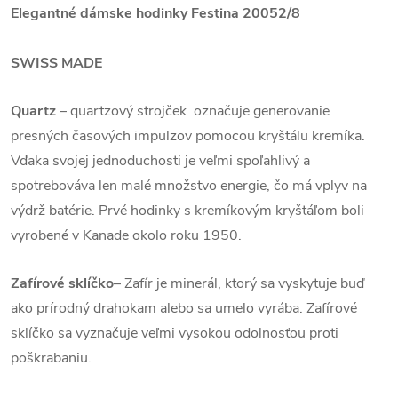
Elegantné dámske hodinky Festina 20052/8
SWISS MADE
Quartz
– quartzový strojček označuje generovanie
presných časových impulzov pomocou kryštálu kremíka.
Vďaka svojej jednoduchosti je veľmi spoľahlivý a
spotrebováva len malé množstvo energie, čo má vplyv na
výdrž batérie. Prvé hodinky s kremíkovým kryštáľom boli
vyrobené v Kanade okolo roku 1950.
Zafírové sklíčko
– Zafír je minerál, ktorý sa vyskytuje buď
ako prírodný drahokam alebo sa umelo vyrába. Zafírové
sklíčko sa vyznačuje veľmi vysokou odolnosťou proti
poškrabaniu.