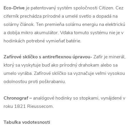
Eco-Drive
je patentovaný systém spoločnosti Citizen. Cez
ciferník prechádza prírodné a umelé svetlo a dopadá na
solárny článok. Ten premieňa solárnu energiu na elektrickú
a dobíja mikro akumulátor. Vďaka tomuto systému nie je v
hodinkách potrebné vymieňať batérie.
Zafírové sklíčko
s antireflexnou úpravou
-
Zafír je minerál,
ktorý sa vyskytuje buď ako prírodný drahokam alebo sa
umelo vyrába. Zafírové sklíčko sa vyznačuje veľmi vysokou
odolnosťou proti poškrabaniu.
Chronograf –
analógové hodinky so stopkami, vynájdené v
roku 1821 Rieussecom.
Tabuľka vodotesnosti