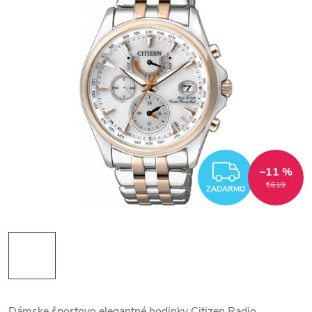
ZADAR
–11 %
€619
ZADARMO
Dámske športovo elegantné hodinky Citizen Radio