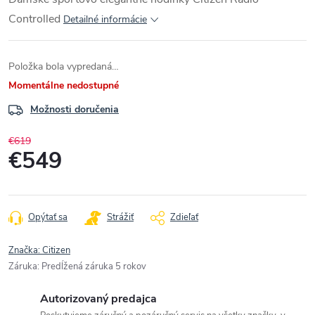
Controlled
Detailné informácie
Položka bola vypredaná…
Momentálne nedostupné
Možnosti doručenia
€619
€549
Jednotková
cena:
Opýtať sa
Strážiť
Zdieľať
Značka:
Citizen
Záruka
:
Predĺžená záruka 5 rokov
Autorizovaný predajca