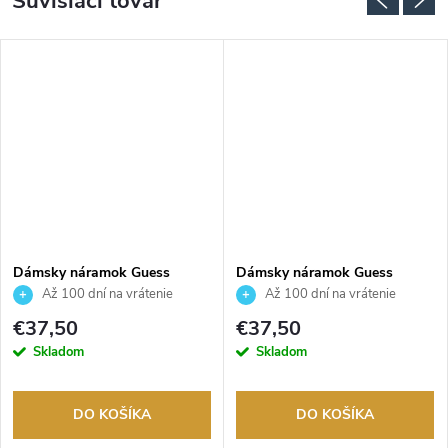
Súvisiaci tovar
Dámsky náramok Guess
Dámsky náramok Guess
JUBB04607JWRHS
JUBB04557JWRHS
Až 100 dní na vrátenie
Až 100 dní na vrátenie
tovaru. Autorizovaný predajca.
tovaru. Autorizovaný predajca.
€37,50
€37,50
Skladom
Skladom
DO KOŠÍKA
DO KOŠÍKA