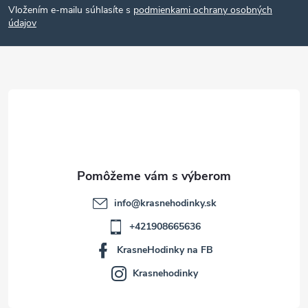
Vložením e-mailu súhlasíte s
podmienkami ochrany osobných
p
údajov
ä
t
i
e
info
@
krasnehodinky.sk
+421908665636
KrasneHodinky na FB
Krasnehodinky