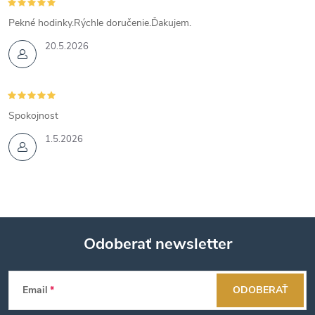
Pekné hodinky.Rýchle doručenie.Ďakujem.
20.5.2026
Spokojnost
1.5.2026
Odoberať newsletter
Z
Email
ODOBERAŤ
á