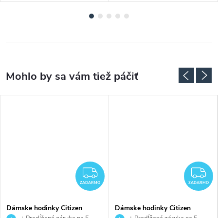
ADARMO
ZADARMO
Z
ZADARMO
ZADARMO
Dámske hodinky Citizen
Dámske hodinky Citizen
EW5620-55A
FE1243-83A