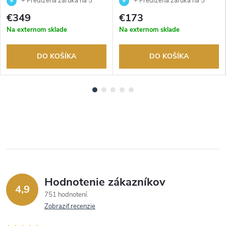
+ Predĺžená záruka na 5
+ Predĺžená záruka na 5
rokov. Až 100 dní na vrátenie
rokov. Až 100 dní na vrátenie
€349
€173
tovaru. Autorizovaný predajca.
tovaru. Autorizovaný predajca.
Na externom sklade
Na externom sklade
DO KOŠÍKA
DO KOŠÍKA
Hodnotenie zákazníkov
4,9
751 hodnotení
Zobraziť recenzie