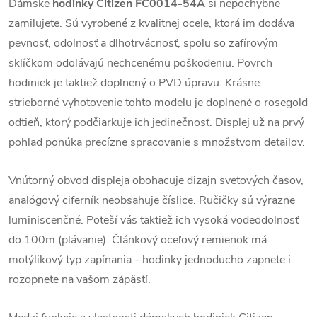
Dámske
hodinky Citizen FC0014-54A
si nepochybne
zamilujete. Sú vyrobené z kvalitnej ocele, ktorá im dodáva
pevnosť, odolnosť a dlhotrvácnosť, spolu so zafírovým
sklíčkom odolávajú nechcenému poškodeniu. Povrch
hodiniek je taktiež doplnený o PVD úpravu. Krásne
strieborné vyhotovenie tohto modelu je doplnené o rosegold
odtieň, ktorý podčiarkuje ich jedinečnosť. Displej už na prvý
pohľad ponúka precízne spracovanie s množstvom detailov.
Vnútorný obvod displeja obohacuje dizajn svetových časov,
analógový ciferník neobsahuje číslice. Ručičky sú výrazne
luminiscenčné. Poteší vás taktiež ich vysoká vodeodolnosť
do 100m (plávanie). Článkový oceľový remienok má
motýlikový typ zapínania - hodinky jednoducho zapnete i
rozopnete na vašom zápästí.