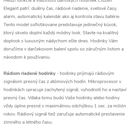
Medzi funkcie a vlastnosti dámskych hodiniek Citizen
Elegant patrí: duálny čas, rádiové riadenie, svetové časy,
alarm, automatický kalendár ako aj kontrola stavu batérie.
Tento model sofistikovane predstavuje jedinečný kúsok,
ktorý skvelo doplní každý módny look. Stavte na kvalitný
doplnok s luxusným nádychom ešte dnes. Hodinky Vám
doručíme v darčekovom balení spolu so záručným listom a
návodom k používaniu.
Rádiom riadené hodinky
- hodinky príjmajú rádiovým
signálom presný čas z atómových hodín. Mikroprocesor v
hodinkách spracuje zachytený signál, vyhodnotí ho a nastaví
presný čas. Vďaka tomu budú Vaše hodinky alebo hodiny
vždy úplne presné s maximálnou odchýlkou 1 sec. za milión
rokov. Rádiový signál tiež zaručuje automatické prestavenie
zimného a letného času.