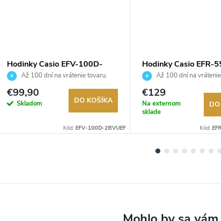
Hodinky Casio EFV-100D-
Hodinky Casio EFR-5
2BVUEF
5AVUEF
Až 100 dní na vrátenie tovaru.
Až 100 dní na vrátenie
Autorizovaný predajca.
Autorizovaný predajca.
€99,90
€129
DO KOŠÍKA
Skladom
Na externom
DO
sklade
Kód:
EFV-100D-2BVUEF
Kód:
EF