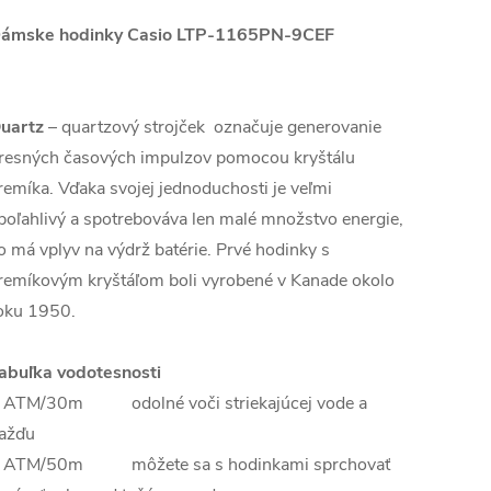
ámske hodinky Casio LTP-1165PN-9CEF
uartz
– quartzový strojček označuje generovanie
resných časových impulzov pomocou kryštálu
remíka. Vďaka svojej jednoduchosti je veľmi
poľahlivý a spotrebováva len malé množstvo energie,
o má vplyv na výdrž batérie. Prvé hodinky s
remíkovým kryštáľom boli vyrobené v Kanade okolo
oku 1950.
abuľka vodotesnosti
 ATM/30m odolné voči striekajúcej vode a
ažďu
 ATM/50m môžete sa s hodinkami sprchovať