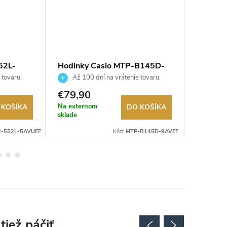
52L-
Hodinky Casio MTP-B145D-
Hodink
9AVEF
2AEF
 tovaru.
Až 100 dní na vrátenie tovaru.
Až 10
Autorizovaný predajca.
Autorizov
€79,90
€69,9
Na externom
Na exter
 KOŠÍKA
DO KOŠÍKA
sklade
sklade
R-552L-5AVUEF
Kód:
MTP-B145D-9AVEF.