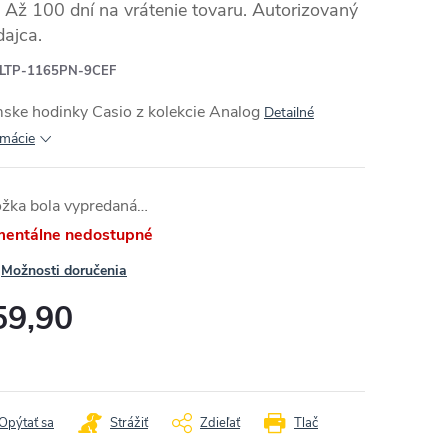
Až 100 dní na vrátenie tovaru. Autorizovaný
dajca.
LTP-1165PN-9CEF
ske hodinky Casio z kolekcie
Analog
Detailné
rmácie
ožka bola vypredaná…
entálne nedostupné
Možnosti doručenia
59,90
otková
:
Opýtať sa
Strážiť
Zdieľať
Tlač