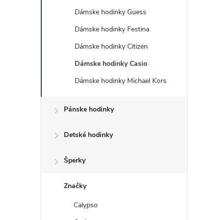
č
Dámske hodinky Guess
n
Dámske hodinky Festina
ý
Dámske hodinky Citizen
Dámske hodinky Casio
p
Dámske hodinky Michael Kors
a
Pánske hodinky
n
Detské hodinky
e
Šperky
l
Značky
Calypso