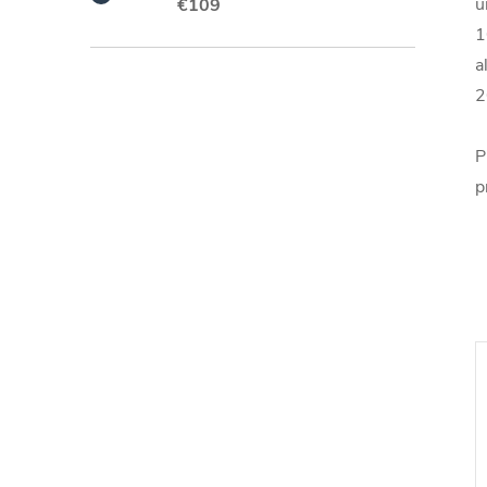
u
€109
1
a
2
P
p