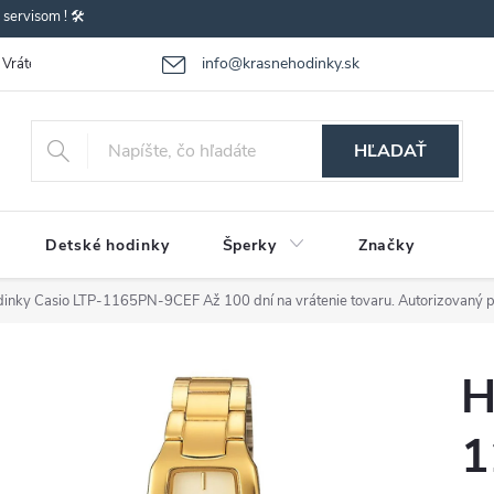
ervisom ! 🛠️
info@krasnehodinky.sk
Vrátenie-výmena tovaru
Reklamácia tovaru
Obchodné podmienky
HĽADAŤ
Detské hodinky
Šperky
Značky
dinky Casio LTP-1165PN-9CEF
Až 100 dní na vrátenie tovaru. Autorizovaný 
H
1