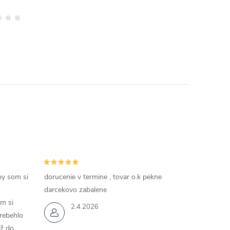
by som si
dorucenie v termine , tovar o.k pekne
darcekovo zabalene
m si
2.4.2026
rebehlo
až do