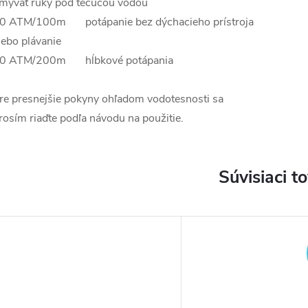
mývať ruky pod tečúcou vodou
0 ATM/100m potápanie bez dýchacieho prístroja
lebo plávanie
0 ATM/200m hĺbkové potápania
re presnejšie pokyny ohľadom vodotesnosti sa
rosím riaďte podľa návodu na použitie.
Súvisiaci t