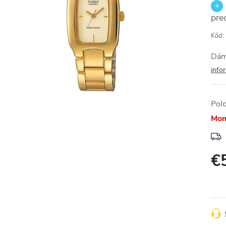
pre
Kód:
Dám
info
Pol
Mom
€
Jedn
cena