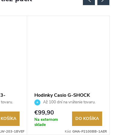
03-
Hodinky Casio G-SHOCK
Hodinky
GMA-P2100BB-1AER
7BEG
 tovaru.
Až 100 dní na vrátenie tovaru.
Až 10
Autorizovaný predajca.
Autorizov
€99,90
€39,9
 KOŠÍKA
DO KOŠÍKA
Na externom
Na exter
sklade
sklade
LW-203-1BVEF
Kód:
GMA-P2100BB-1AER