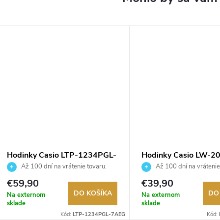
DARMO
Hodinky Casio LTP-1234PGL-
Hodinky Casio LW-2
7AEG
1BVEF
Až 100 dní na vrátenie tovaru.
Až 100 dní na vrátenie
Autorizovaný predajca.
Autorizovaný predajca.
€59,90
€39,90
DO KOŠÍKA
DO
Na externom
Na externom
sklade
sklade
Kód:
LTP-1234PGL-7AEG
Kód: