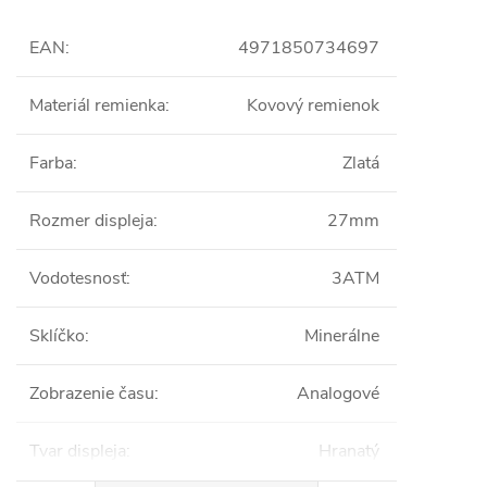
EAN
:
4971850734697
Materiál remienka
:
Kovový remienok
Farba
:
Zlatá
Rozmer displeja
:
27mm
Vodotesnosť
:
3ATM
Sklíčko
:
Minerálne
Zobrazenie času
:
Analogové
Tvar displeja
:
Hranatý