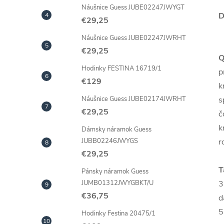
Náušnice Guess JUBE02247JWYGT
D
€29,25
Náušnice Guess JUBE02247JWRHT
€29,25
Q
Hodinky FESTINA 16719/1
p
€129
k
s
Náušnice Guess JUBE02174JWRHT
€29,25
č
k
Dámsky náramok Guess
r
JUBB02246JWYGS
€29,25
T
Pánsky náramok Guess
3
JUMB01312JWYGBKT/U
€36,75
d
5
Hodinky Festina 20475/1