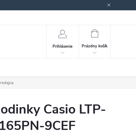
Podmienky ochrany osobných údajov
Blog
NÁKUPNÝ
KOŠÍK
Prázdny košík
Prihlásenie
predajca.
odinky Casio LTP-
165PN-9CEF