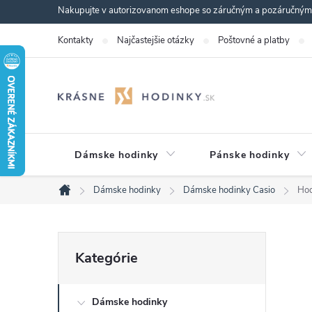
Prejsť
Nakupujte v autorizovanom eshope so záručným a pozáručným s
na
Kontakty
Najčastejšie otázky
Poštovné a platby
obsah
Dámske hodinky
Pánske hodinky
Dámske hodinky
Dámske hodinky Casio
Ho
Domov
B
Preskočiť
Kategórie
kategórie
o
Dámske hodinky