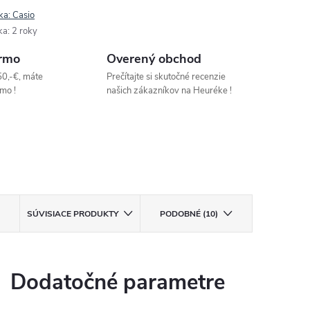
ka:
Casio
ka
:
2 roky
rmo
Overený obchod
50,-€, máte
Prečítajte si skutočné recenzie
mo !
našich zákazníkov na Heuréke !
SÚVISIACE PRODUKTY
PODOBNÉ (10)
Dodatočné parametre