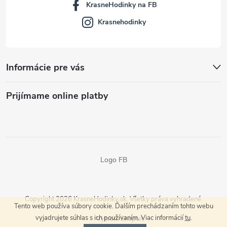
KrasneHodinky na FB
Krasnehodinky
Informácie pre vás
Prijímame online platby
Logo FB
Copyright 2026
KrasneHodinky.sk
. Všetky práva vyhradené.
Tento web používa súbory cookie. Ďalším prechádzaním tohto webu
vyjadrujete súhlas s ich používaním. Viac informácií
tu
.
Vytvoril Shoptet