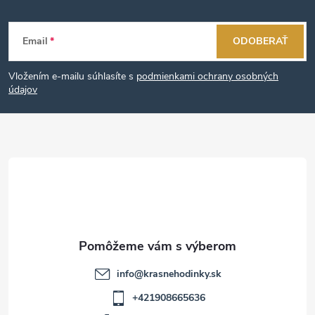
Z
Email
ODOBERAŤ
á
Vložením e-mailu súhlasíte s
podmienkami ochrany osobných
p
údajov
ä
t
i
e
info
@
krasnehodinky.sk
+421908665636