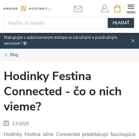
Prejsť
NÁKUPN
KOŠÍK
na
obsah
HĽADAŤ
Nakupujte v autorizovanom eshope so záručným a pozáručným
servisom ! 🛠️
Blog
Hodinky Festina
Connected - čo o nich
vieme?
2.3.2025
Hodinky Festina série Connected predstavujú fascinujúce