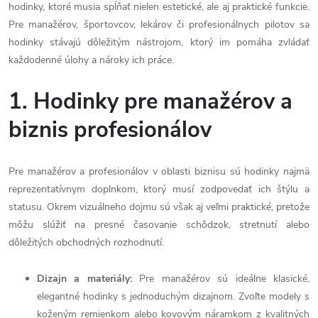
hodinky, ktoré musia spĺňať nielen estetické, ale aj praktické funkcie.
Pre manažérov, športovcov, lekárov či profesionálnych pilotov sa
hodinky stávajú dôležitým nástrojom, ktorý im pomáha zvládať
každodenné úlohy a nároky ich práce.
1. Hodinky pre manažérov a
biznis profesionálov
Pre manažérov a profesionálov v oblasti biznisu sú hodinky najmä
reprezentatívnym doplnkom, ktorý musí zodpovedať ich štýlu a
statusu. Okrem vizuálneho dojmu sú však aj veľmi praktické, pretože
môžu slúžiť na presné časovanie schôdzok, stretnutí alebo
dôležitých obchodných rozhodnutí.
Dizajn a materiály:
Pre manažérov sú ideálne klasické,
elegantné hodinky s jednoduchým dizajnom. Zvoľte modely s
koženým remienkom alebo kovovým náramkom z kvalitných