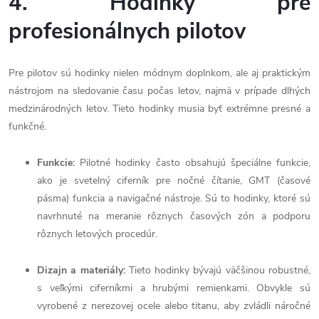
4. Hodinky pre
profesionálnych pilotov
Pre pilotov sú hodinky nielen módnym doplnkom, ale aj praktickým
nástrojom na sledovanie času počas letov, najmä v prípade dlhých
medzinárodných letov. Tieto hodinky musia byť extrémne presné a
funkčné.
Funkcie:
Pilotné hodinky často obsahujú špeciálne funkcie,
ako je svetelný ciferník pre nočné čítanie, GMT (časové
pásma) funkcia a navigačné nástroje. Sú to hodinky, ktoré sú
navrhnuté na meranie rôznych časových zón a podporu
rôznych letových procedúr.
Dizajn a materiály:
Tieto hodinky bývajú väčšinou robustné,
s veľkými ciferníkmi a hrubými remienkami. Obvykle sú
vyrobené z nerezovej ocele alebo titanu, aby zvládli náročné