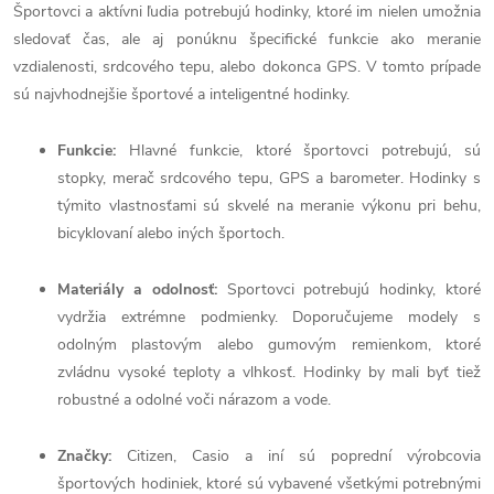
Športovci a aktívni ľudia potrebujú hodinky, ktoré im nielen umožnia
sledovať čas, ale aj ponúknu špecifické funkcie ako meranie
vzdialenosti, srdcového tepu, alebo dokonca GPS. V tomto prípade
sú najvhodnejšie športové a inteligentné hodinky.
Funkcie:
Hlavné funkcie, ktoré športovci potrebujú, sú
stopky, merač srdcového tepu, GPS a barometer. Hodinky s
týmito vlastnosťami sú skvelé na meranie výkonu pri behu,
bicyklovaní alebo iných športoch.
Materiály a odolnosť:
Sportovci potrebujú hodinky, ktoré
vydržia extrémne podmienky. Doporučujeme modely s
odolným plastovým alebo gumovým remienkom, ktoré
zvládnu vysoké teploty a vlhkosť. Hodinky by mali byť tiež
robustné a odolné voči nárazom a vode.
Značky:
Citizen, Casio a iní sú poprední výrobcovia
športových hodiniek, ktoré sú vybavené všetkými potrebnými