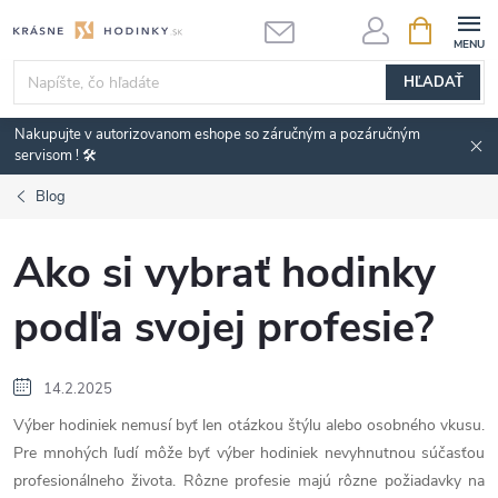
Prejsť
NÁKUPN
KOŠÍK
na
obsah
HĽADAŤ
Nakupujte v autorizovanom eshope so záručným a pozáručným
servisom ! 🛠️
Blog
Ako si vybrať hodinky
podľa svojej profesie?
14.2.2025
Výber hodiniek nemusí byť len otázkou štýlu alebo osobného vkusu.
Pre mnohých ľudí môže byť výber hodiniek nevyhnutnou súčasťou
profesionálneho života. Rôzne profesie majú rôzne požiadavky na