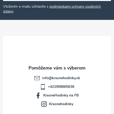
á
Vložením e-mailu súhlasíte s
podmienkami ochrany osobných
p
údajov
ä
t
i
e
info
@
krasnehodinky.sk
+421908665636
KrasneHodinky na FB
Krasnehodinky