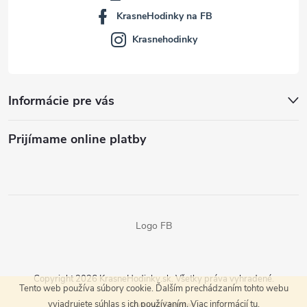
KrasneHodinky na FB
Krasnehodinky
Informácie pre vás
Prijímame online platby
Logo FB
Copyright 2026
KrasneHodinky.sk
. Všetky práva vyhradené.
Tento web používa súbory cookie. Ďalším prechádzaním tohto webu
vyjadrujete súhlas s ich používaním. Viac informácií
tu
.
Vytvoril Shoptet