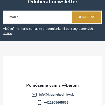
Odoberať newsletter
Z
Email
ODOBERAŤ
á
Vložením e-mailu súhlasíte s
podmienkami ochrany osobných
p
údajov
ä
t
i
e
info
@
krasnehodinky.sk
+421908665636