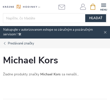
Prejsť
NÁKUPN
KOŠÍK
na
obsah
HĽADAŤ
Nakupujte v autorizovanom eshope so záručným a pozáručným
servisom ! 🛠️
Predávané značky
Michael Kors
Žiadne produkty značky
Michael Kors
sa nenašli...