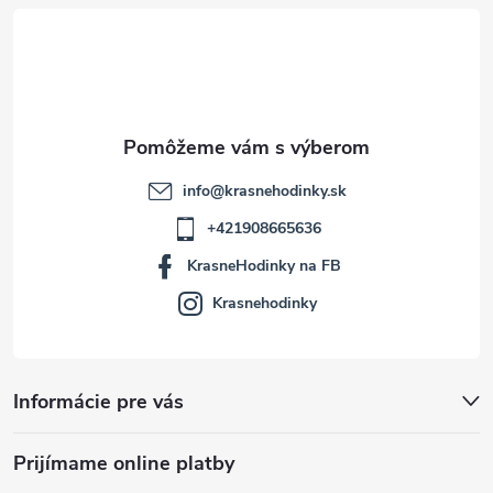
t
i
e
info
@
krasnehodinky.sk
+421908665636
KrasneHodinky na FB
Krasnehodinky
Informácie pre vás
Prijímame online platby