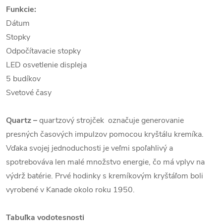
Funkcie:
Dátum
Stopky
Odpočítavacie stopky
LED osvetlenie displeja
5 budíkov
Svetové časy
Quartz
–
quartzový strojček označuje generovanie
presných časových impulzov pomocou kryštálu kremíka.
Vďaka svojej jednoduchosti je veľmi spoľahlivý a
spotrebováva len malé množstvo energie, čo má vplyv na
výdrž batérie. Prvé hodinky s kremíkovým kryštáľom boli
vyrobené v Kanade okolo roku 1950.
Tabuľka vodotesnosti