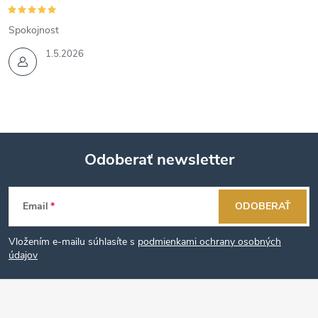
Spokojnost
1.5.2026
Odoberať newsletter
Z
Email
ODOBERAŤ
á
Vložením e-mailu súhlasíte s
podmienkami ochrany osobných
p
údajov
ä