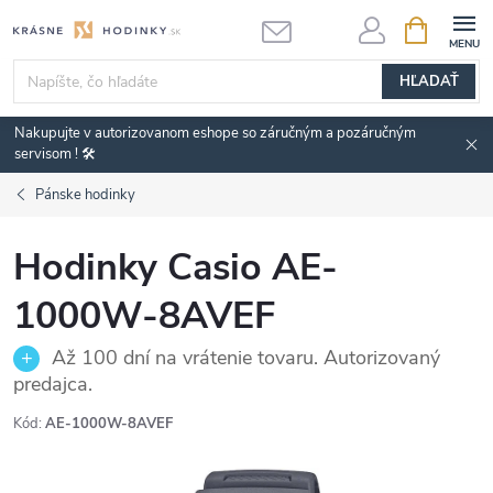
Prejsť
NÁKUPN
KOŠÍK
na
obsah
HĽADAŤ
Nakupujte v autorizovanom eshope so záručným a pozáručným
servisom ! 🛠️
Pánske hodinky
Hodinky Casio AE-
1000W-8AVEF
Až 100 dní na vrátenie tovaru. Autorizovaný
predajca.
Kód:
AE-1000W-8AVEF