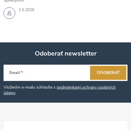
Spokojnost
1.5.2026
Odoberať newsletter
Z
Email
ODOBERAŤ
á
Vložením e-mailu súhlasíte s
podmienkami ochrany osobných
p
údajov
ä
t