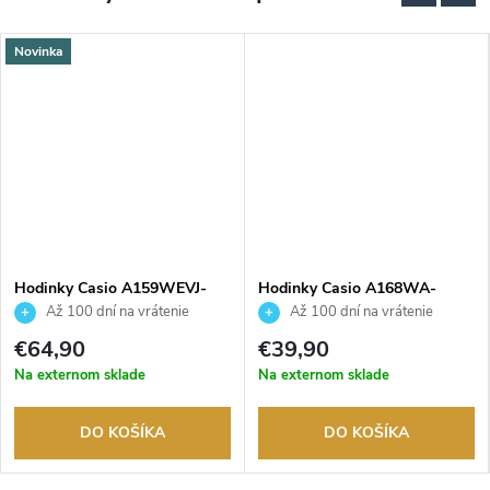
Novinka
Hodinky Casio A159WEVJ-
Hodinky Casio A168WA-
7ER
8AYES
Až 100 dní na vrátenie
Až 100 dní na vrátenie
tovaru. Autorizovaný predajca.
tovaru. Autorizovaný predajca.
€64,90
€39,90
Na externom sklade
Na externom sklade
DO KOŠÍKA
DO KOŠÍKA