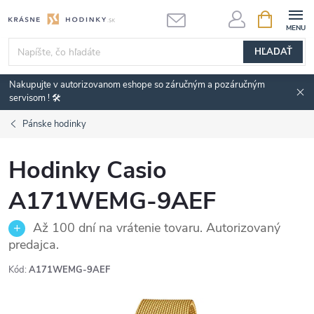
Prejsť
NÁKUPN
KOŠÍK
na
obsah
HĽADAŤ
Nakupujte v autorizovanom eshope so záručným a pozáručným
servisom ! 🛠️
Pánske hodinky
Hodinky Casio
A171WEMG-9AEF
Až 100 dní na vrátenie tovaru. Autorizovaný
predajca.
Kód:
A171WEMG-9AEF