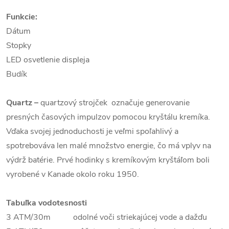
Funkcie:
Dátum
Stopky
LED osvetlenie displeja
Budík
Quartz
–
quartzový strojček označuje generovanie
presných časových impulzov pomocou kryštálu kremíka.
Vďaka svojej jednoduchosti je veľmi spoľahlivý a
spotrebováva len malé množstvo energie, čo má vplyv na
výdrž batérie. Prvé hodinky s kremíkovým kryštáľom boli
vyrobené v Kanade okolo roku 1950.
Tabuľka vodotesnosti
3 ATM/30m odolné voči striekajúcej vode a dažďu