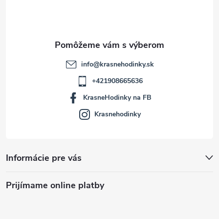
i
e
info
@
krasnehodinky.sk
+421908665636
KrasneHodinky na FB
Krasnehodinky
Informácie pre vás
Prijímame online platby