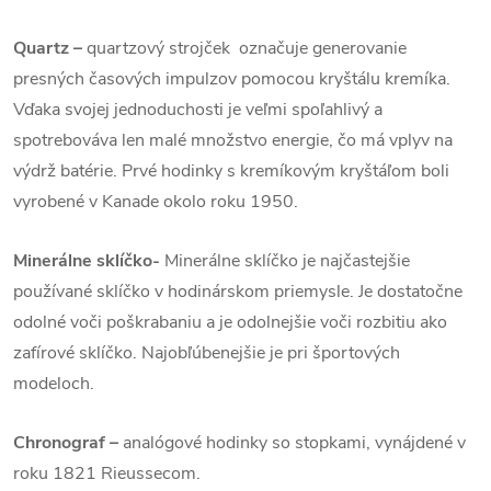
Quartz
–
quartzový strojček označuje generovanie
presných časových impulzov pomocou kryštálu kremíka.
Vďaka svojej jednoduchosti je veľmi spoľahlivý a
spotrebováva len malé množstvo energie, čo má vplyv na
výdrž batérie. Prvé hodinky s kremíkovým kryštáľom boli
vyrobené v Kanade okolo roku 1950.
Minerálne sklíčko-
Minerálne sklíčko je najčastejšie
používané sklíčko v hodinárskom priemysle. Je dostatočne
odolné voči poškrabaniu a je odolnejšie voči rozbitiu ako
zafírové sklíčko. Najobľúbenejšie je pri športových
modeloch.
Chronograf –
analógové hodinky so stopkami, vynájdené v
roku 1821 Rieussecom.