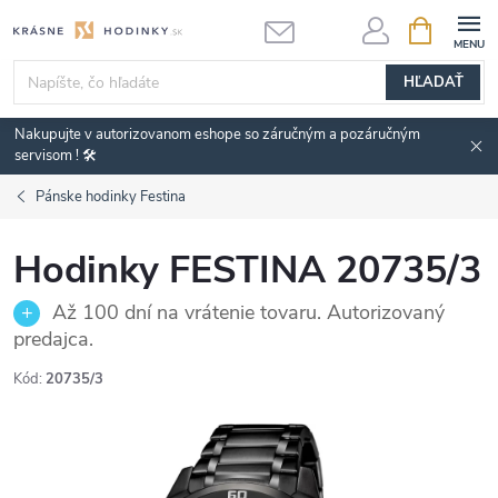
Prejsť
NÁKUPN
KOŠÍK
na
obsah
HĽADAŤ
Nakupujte v autorizovanom eshope so záručným a pozáručným
servisom ! 🛠️
Pánske hodinky Festina
Hodinky FESTINA 20735/3
Až 100 dní na vrátenie tovaru. Autorizovaný
predajca.
Kód:
20735/3