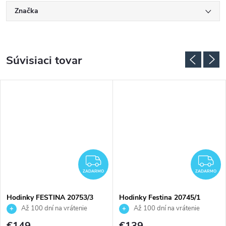
Značka
Súvisiaci tovar
ADARMO
ZADARMO
Z
ZADARMO
ZADARMO
Hodinky FESTINA 20753/3
Hodinky Festina 20745/1
Až 100 dní na vrátenie
Až 100 dní na vrátenie
tovaru. Autorizovaný predajca.
tovaru. Autorizovaný predajca.
€149
€139