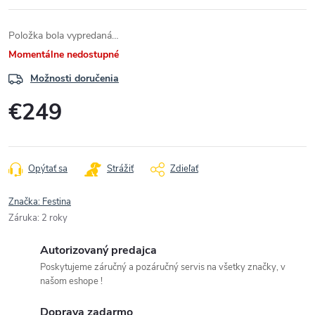
Položka bola vypredaná…
Momentálne nedostupné
Možnosti doručenia
€249
Jednotková
cena:
Opýtať sa
Strážiť
Zdieľať
Značka:
Festina
Záruka
:
2 roky
Autorizovaný predajca
Poskytujeme záručný a pozáručný servis na všetky značky, v
našom eshope !
Doprava zadarmo