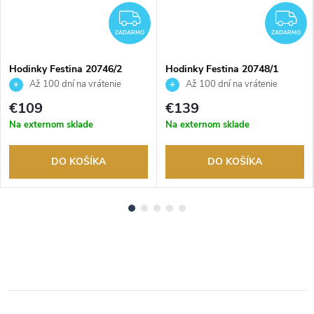
ADARMO
ZADARMO
Z
ZADARMO
ZADARMO
Hodinky Festina 20746/2
Hodinky Festina 20748/1
Až 100 dní na vrátenie
Až 100 dní na vrátenie
tovaru. Autorizovaný predajca.
tovaru. Autorizovaný predajca.
€109
€139
Na externom sklade
Na externom sklade
DO KOŠÍKA
DO KOŠÍKA