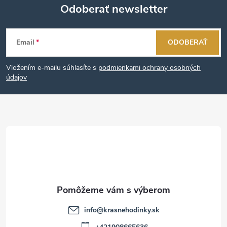
Odoberať newsletter
Z
Email
ODOBERAŤ
á
Vložením e-mailu súhlasíte s
podmienkami ochrany osobných
p
údajov
ä
t
i
e
info
@
krasnehodinky.sk