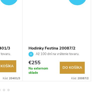
401/3
Hodinky Festina 20087/2
Hodinky
 tovaru.
Až 100 dní na vrátenie tovaru.
Až 10
Autorizovaný predajca.
Autorizov
€255
€109
 KOŠÍKA
DO KOŠÍKA
Na externom
Na exter
sklade
sklade
Kód:
20401/3
Kód:
20087/2