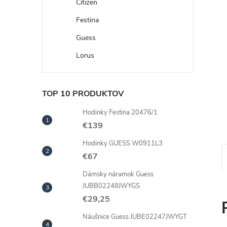
Citizen
Festina
Guess
Lorus
TOP 10 PRODUKTOV
Hodinky Festina 20476/1
€139
Hodinky GUESS W0911L3
€67
Dámsky náramok Guess
JUBB02248JWYGS
€29,25
Náušnice Guess JUBE02247JWYGT