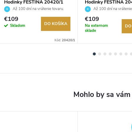
Hodinky FESTINA 20420/1
Hodinky FESTINA 20
Až 100 dní na vrátenie tovaru.
Až 100 dní na vrátenie
Autorizovaný predajca.
Autorizovaný predajca.
€109
€109
DO KOŠÍKA
Skladom
Na externom
DO
sklade
Kód:
20420/1