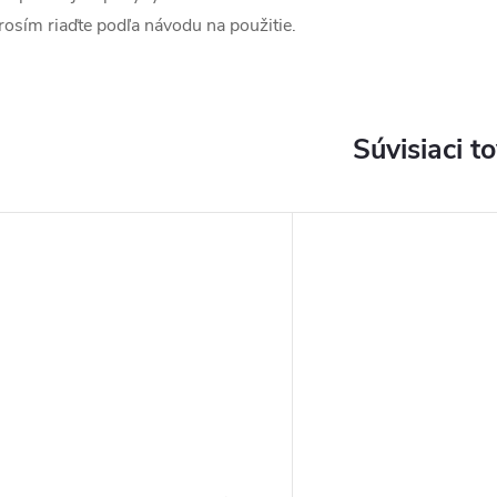
rosím riaďte podľa návodu na použitie.
Súvisiaci t
DARMO