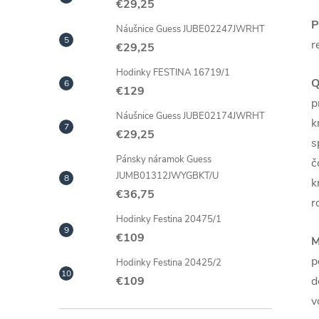
€29,25
P
Náušnice Guess JUBE02247JWRHT
r
€29,25
Hodinky FESTINA 16719/1
Q
€129
p
Náušnice Guess JUBE02174JWRHT
k
€29,25
s
Pánsky náramok Guess
č
JUMB01312JWYGBKT/U
k
€36,75
r
Hodinky Festina 20475/1
€109
M
p
Hodinky Festina 20425/2
d
€109
v