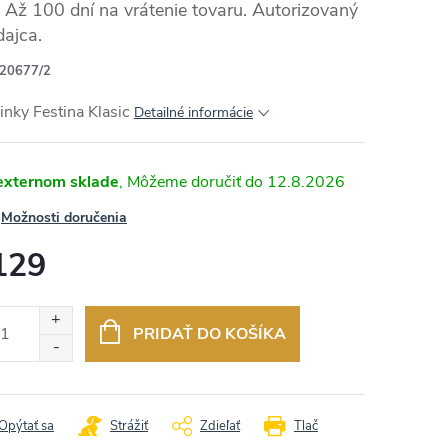
Až 100 dní na vrátenie tovaru. Autorizovaný
dajca.
20677/2
RMO
nky Festina Klasic
Detailné informácie
externom sklade
12.8.2026
Možnosti doručenia
129
otková
:
PRIDAŤ DO KOŠÍKA
Opýtať sa
Strážiť
Zdieľať
Tlač