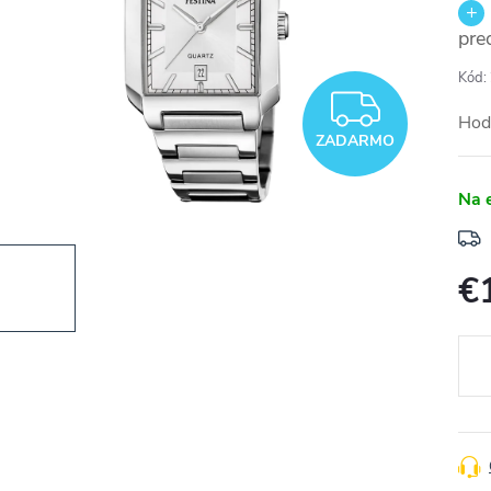
pre
Kód:
ZADA
Hodi
ZADARMO
Na 
€
Jedn
cena