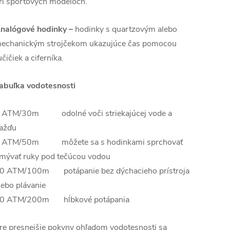
ri športových modeloch.
nalógové hodinky –
hodinky s quartzovým alebo
echanickým strojčekom ukazujúce čas pomocou
učičiek a ciferníka.
abuľka vodotesnosti
 ATM/30m odolné voči striekajúcej vode a
ažďu
 ATM/50m môžete sa s hodinkami sprchovať
mývať ruky pod tečúcou vodou
0 ATM/100m potápanie bez dýchacieho prístroja
lebo plávanie
0 ATM/200m hĺbkové potápania
re presnejšie pokyny ohľadom vodotesnosti sa