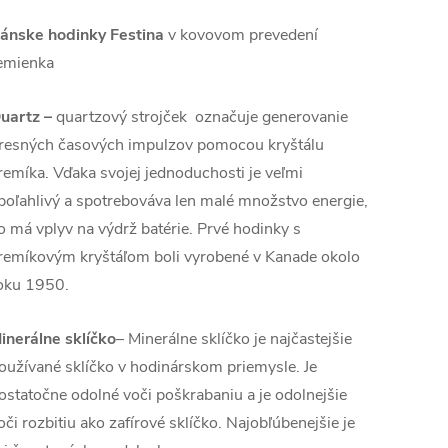
ánske hodinky Festina
v kovovom prevedení
emienka
uartz
–
quartzový strojček označuje generovanie
resných časových impulzov pomocou kryštálu
remíka. Vďaka svojej jednoduchosti je veľmi
poľahlivý a spotrebováva len malé množstvo energie,
o má vplyv na výdrž batérie. Prvé hodinky s
remíkovým kryštáľom boli vyrobené v Kanade okolo
oku 1950.
inerálne sklíčko
– Minerálne sklíčko je najčastejšie
oužívané sklíčko v hodinárskom priemysle. Je
ostatočne odolné voči poškrabaniu a je odolnejšie
oči rozbitiu ako zafírové sklíčko. Najobľúbenejšie je