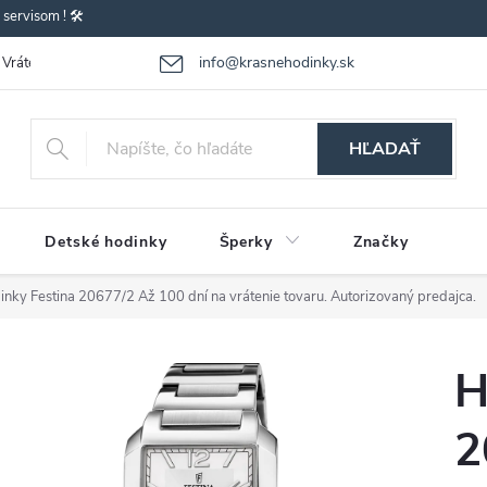
ervisom ! 🛠️
info@krasnehodinky.sk
Vrátenie-výmena tovaru
Reklamácia tovaru
Obchodné podmienky
HĽADAŤ
Detské hodinky
Šperky
Značky
inky Festina 20677/2
Až 100 dní na vrátenie tovaru. Autorizovaný predajca.
H
2