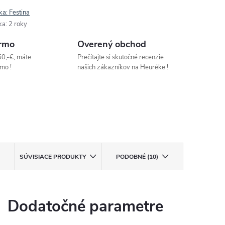
ka:
Festina
ka
:
2 roky
rmo
Overený obchod
50,-€, máte
Prečítajte si skutočné recenzie
mo !
našich zákazníkov na Heuréke !
SÚVISIACE PRODUKTY
PODOBNÉ (10)
Dodatočné parametre