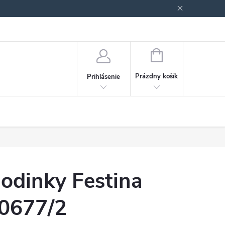
Podmienky ochrany osobných údajov
Blog
NÁKUPNÝ
KOŠÍK
Prázdny košík
Prihlásenie
odinky Festina
0677/2