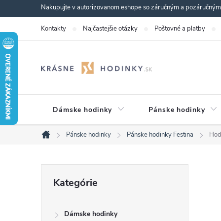
Prejsť
Nakupujte v autorizovanom eshope so záručným a pozáručným s
na
Kontakty
Najčastejšie otázky
Poštovné a platby
obsah
Dámske hodinky
Pánske hodinky
Pánske hodinky
Pánske hodinky Festina
Hod
Domov
B
Preskočiť
Kategórie
kategórie
o
Dámske hodinky