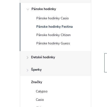
č
Pánske hodinky
n
Pánske hodinky Casio
ý
Pánske hodinky Festina
p
Pánske hodinky Citizen
Pánske hodinky Guess
a
Detské hodinky
n
e
Šperky
l
Značky
Calypso
Casio