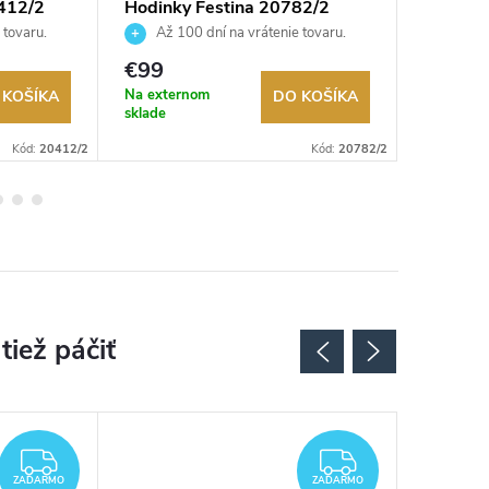
412/2
Hodinky Festina 20782/2
Hodink
 tovaru.
Až 100 dní na vrátenie tovaru.
Až 10
Autorizovaný predajca.
Autorizov
€99
€149
Na externom
Na exter
 KOŠÍKA
DO KOŠÍKA
sklade
sklade
Kód:
20412/2
Kód:
20782/2
ZADARMO
ZADARMO
ZADARMO
ZADARMO