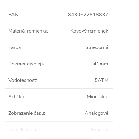
EAN
:
8430622818837
Materiál remienka
:
Kovový remienok
Farba
:
Strieborná
Rozmer displeja
:
41mm
Vodotesnosť
:
5ATM
Sklíčko
:
Minerálne
Zobrazenie času
:
Analogové
Tvar displeja
:
Hranatý