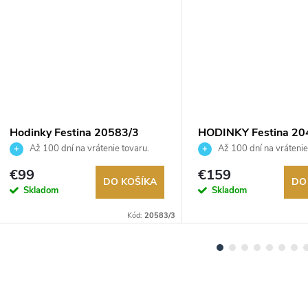
Hodinky Festina 20583/3
HODINKY Festina 20
Až 100 dní na vrátenie tovaru.
Až 100 dní na vrátenie
Autorizovaný predajca.
Autorizovaný predajca.
€99
€159
DO KOŠÍKA
DO
Skladom
Skladom
Kód:
20583/3