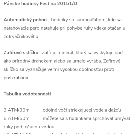
Pánske hodinky Festina 20151/D
Automatický pohon -
hodinky so samonáťahom, kde sa
naťahovacie pero naťahuje pri pohybe ruky vďaka otáčaniu
zotrvačníkového
Zafírové sklíčko
–
Zafír je minerál, ktorý sa vyskytuje buď
ako prírodný drahokam alebo sa umelo vyrába. Zafírové
sklíčko sa vyznačuje veľmi vysokou odolnosťou proti
poškrabaniu.
Tabuľka vodotesnosti
3 ATM/30m odolné voči striekajúcej vode a dažďu
5 ATM/50m môžete sa s hodinkami sprchovať umývať
ruky pod tečúcou vodou