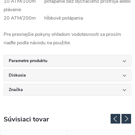
10 ATM/100m potápanie bez dýchacieho prístroja alebo
plávanie
20 ATM/200m hĺbkové potápania
Pre presnejšie pokyny ohľadom vodotesnosti sa prosím
riaďte podľa návodu na použitie.
Parametre produktu
Diskusia
Značka
Súvisiaci tovar