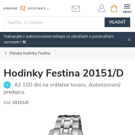
Prejsť
NÁKUPN
KOŠÍK
na
obsah
HĽADAŤ
Nakupujte v autorizovanom eshope so záručným a pozáručným
servisom ! 🛠️
Pánske hodinky Festina
Hodinky Festina 20151/D
Až 100 dní na vrátenie tovaru. Autorizovaný
predajca.
Kód:
20151/D