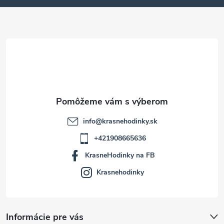
ä
t
i
e
info
@
krasnehodinky.sk
+421908665636
KrasneHodinky na FB
Krasnehodinky
Informácie pre vás