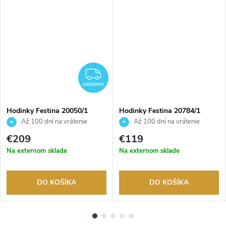
ADARMO
ZADARMO
ZADARMO
Hodinky Festina 20050/1
Hodinky Festina 20784/1
Až 100 dní na vrátenie
Až 100 dní na vrátenie
tovaru. Autorizovaný predajca.
tovaru. Autorizovaný predajca.
€209
€119
Na externom sklade
Na externom sklade
DO KOŠÍKA
DO KOŠÍKA