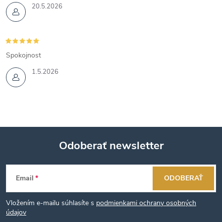
20.5.2026
Spokojnost
1.5.2026
Odoberať newsletter
Z
Email
ODOBERAŤ
á
Vložením e-mailu súhlasíte s
podmienkami ochrany osobných
p
údajov