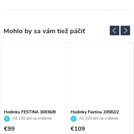
ADARMO
Hodinky FESTINA 16936/B
Hodinky Festina 20582/2
Až 100 dní na vrátenie
Až 100 dní na vrátenie
tovaru. Autorizovaný predajca.
tovaru. Autorizovaný predajca.
€99
€109