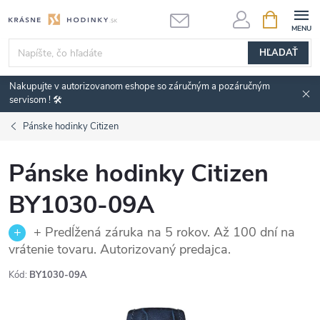
Prejsť
NÁKUPN
KOŠÍK
na
obsah
HĽADAŤ
Nakupujte v autorizovanom eshope so záručným a pozáručným
servisom ! 🛠️
Pánske hodinky Citizen
Pánske hodinky Citizen
BY1030-09A
+ Predĺžená záruka na 5 rokov. Až 100 dní na
vrátenie tovaru. Autorizovaný predajca.
Kód:
BY1030-09A