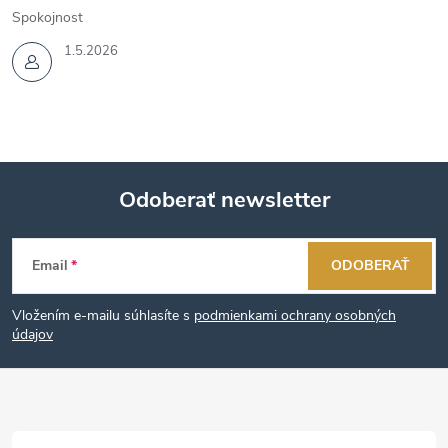
Spokojnost
1.5.2026
Odoberať newsletter
Z
Email
ODOBERAŤ
á
Vložením e-mailu súhlasíte s
podmienkami ochrany osobných
p
údajov
ä
t