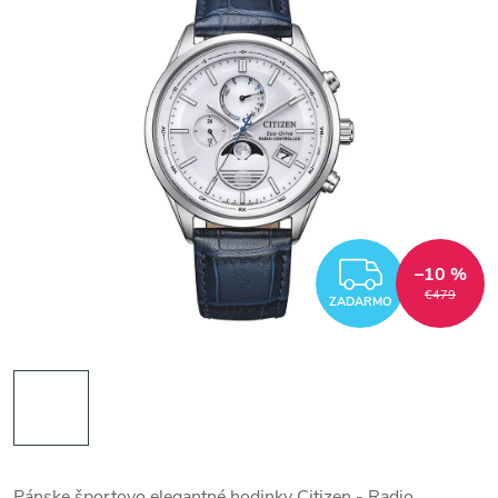
ZADAR
–10 %
€479
ZADARMO
Pánske športovo elegantné hodinky Citizen - Radio