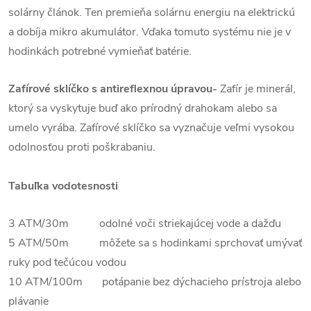
solárny článok. Ten premieňa solárnu energiu na elektrickú
a dobíja mikro akumulátor. Vďaka tomuto systému nie je v
hodinkách potrebné vymieňať batérie.
Zafírové sklíčko
s antireflexnou úpravou
-
Zafír je minerál,
ktorý sa vyskytuje buď ako prírodný drahokam alebo sa
umelo vyrába. Zafírové sklíčko sa vyznačuje veľmi vysokou
odolnosťou proti poškrabaniu.
Tabuľka vodotesnosti
3 ATM/30m odolné voči striekajúcej vode a dažďu
5 ATM/50m môžete sa s hodinkami sprchovať umývať
ruky pod tečúcou vodou
10 ATM/100m potápanie bez dýchacieho prístroja alebo
plávanie