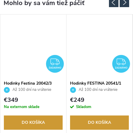
ZADARMO
Z
ZADARMO
ZADARMO
Hodinky Festina 20042/3
Hodinky FESTINA 20541/1
Až 100 dní na vrátenie
Až 100 dní na vrátenie
tovaru. Autorizovaný predajca.
tovaru. Autorizovaný predajca.
€349
€249
Na externom sklade
Skladom
DO KOŠÍKA
DO KOŠÍKA