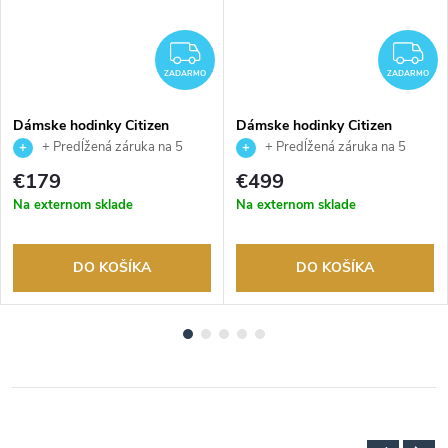
ADARMO
ZADARMO
Z
ZADARMO
ZADARMO
Dámske hodinky Citizen
Dámske hodinky Citizen
AW1821-89L
FC0010-55D
+ Predĺžená záruka na 5
+ Predĺžená záruka na 5
rokov. Až 100 dní na vrátenie
rokov. Až 100 dní na vrátenie
€179
€499
tovaru. Autorizovaný predajca.
tovaru. Autorizovaný predajca.
Na externom sklade
Na externom sklade
DO KOŠÍKA
DO KOŠÍKA