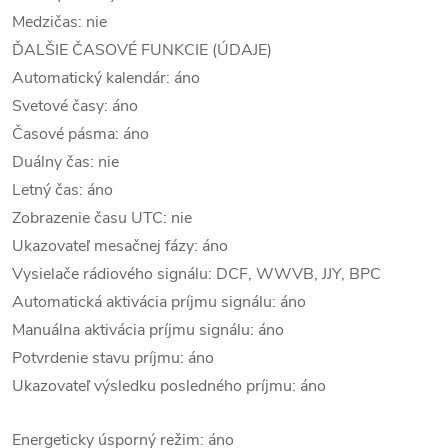
Medzičas: nie
ĎALŠIE ČASOVÉ FUNKCIE (ÚDAJE)
Automatický kalendár: áno
Svetové časy: áno
Časové pásma: áno
Duálny čas: nie
Letný čas: áno
Zobrazenie času UTC: nie
Ukazovateľ mesačnej fázy: áno
Vysielače rádiového signálu: DCF, WWVB, JJY, BPC
Automatická aktivácia príjmu signálu: áno
Manuálna aktivácia príjmu signálu: áno
Potvrdenie stavu príjmu: áno
Ukazovateľ výsledku posledného príjmu: áno
Energeticky úsporný režim: áno