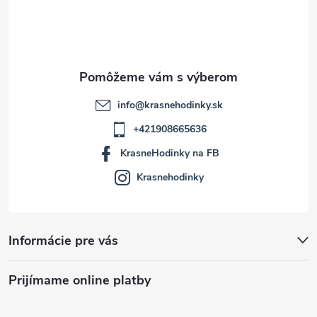
i
e
info
@
krasnehodinky.sk
+421908665636
KrasneHodinky na FB
Krasnehodinky
Informácie pre vás
Prijímame online platby