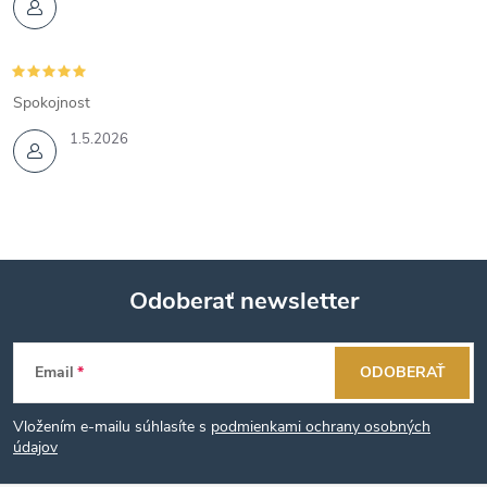
Spokojnost
1.5.2026
Odoberať newsletter
Z
Email
ODOBERAŤ
á
Vložením e-mailu súhlasíte s
podmienkami ochrany osobných
p
údajov