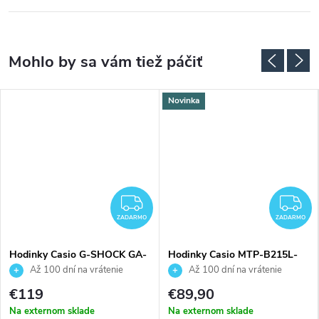
Novinka
ZADARMO
Z
ZADARMO
ZADARMO
Hodinky Casio G-SHOCK GA-
Hodinky Casio MTP-B215L-
700-1BER
7AVER
Až 100 dní na vrátenie
Až 100 dní na vrátenie
tovaru. Autorizovaný predajca.
tovaru. Autorizovaný predajca.
€119
€89,90
Na externom sklade
Na externom sklade