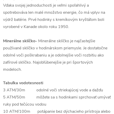
Vďaka svojej jednoduchosti je veľmi spoľahlivý a
spotrebováva len malé množstvo energie, čo má vplyv na
výdrž batérie. Prvé hodinky s kremíkovým kryštáľom boli
vyrobené v Kanade okolo roku 1950.
Minerálne sklíčko-
Minerálne sklíčko je najčastejšie
používané sklíčko v hodinárskom priemysle. Je dostatočne
odolné voči poškrabaniu a je odolnejšie voči rozbitiu ako
zafírové sklíčko. Najobľúbenejšie je pri športových
modeloch.
Tabuľka vodotesnosti
3 ATM/30m odolné voči striekajúcej vode a dažďu
5 ATM/50m môžete sa s hodinkami sprchovať umývať
ruky pod tečúcou vodou
10 ATM/100m potápanie bez dýchacieho prístroja alebo