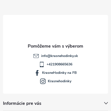
ä
t
i
e
info
@
krasnehodinky.sk
+421908665636
KrasneHodinky na FB
Krasnehodinky
Informácie pre vás