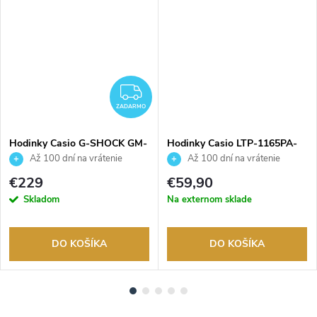
ZADARMO
ZADARMO
Hodinky Casio G-SHOCK GM-
Hodinky Casio LTP-1165PA-
S2100BC-1AER
3CEF.
Až 100 dní na vrátenie
Až 100 dní na vrátenie
tovaru. Autorizovaný predajca.
tovaru. Autorizovaný predajca.
€229
€59,90
Skladom
Na externom sklade
DO KOŠÍKA
DO KOŠÍKA