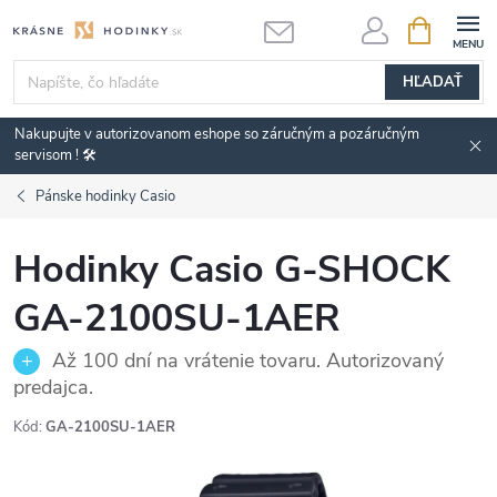
Prejsť
NÁKUPN
KOŠÍK
na
obsah
HĽADAŤ
Nakupujte v autorizovanom eshope so záručným a pozáručným
servisom ! 🛠️
Pánske hodinky Casio
Hodinky Casio G-SHOCK
GA-2100SU-1AER
Až 100 dní na vrátenie tovaru. Autorizovaný
predajca.
Kód:
GA-2100SU-1AER