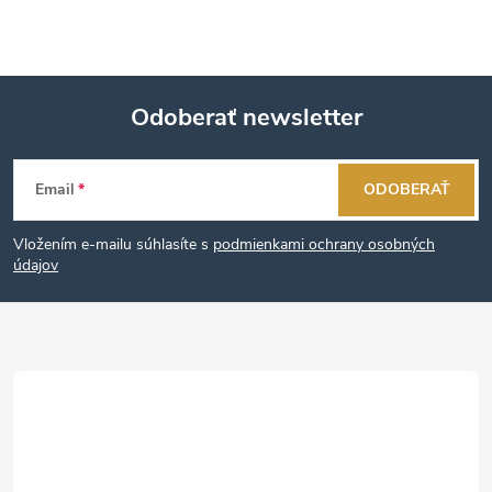
Odoberať newsletter
Z
Email
ODOBERAŤ
á
Vložením e-mailu súhlasíte s
podmienkami ochrany osobných
p
údajov
ä
t
i