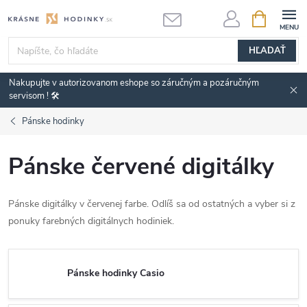
Prejsť
NÁKUPN
KOŠÍK
na
obsah
HĽADAŤ
Nakupujte v autorizovanom eshope so záručným a pozáručným
servisom ! 🛠️
Pánske hodinky
Pánske červené digitálky
Pánske digitálky v červenej farbe. Odlíš sa od ostatných a vyber si z
ponuky farebných digitálnych hodiniek.
Pánske hodinky Casio