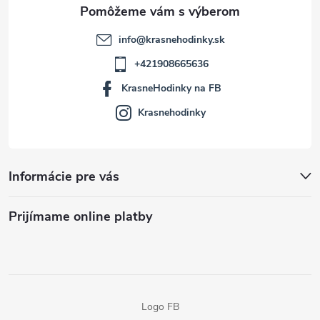
e
info
@
krasnehodinky.sk
+421908665636
KrasneHodinky na FB
Krasnehodinky
Informácie pre vás
Prijímame online platby
Logo FB