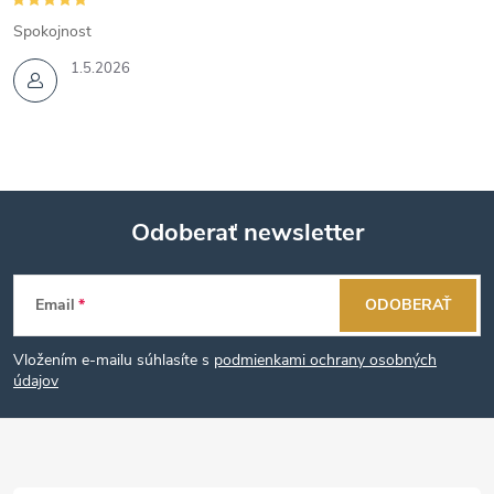
Spokojnost
1.5.2026
Odoberať newsletter
Z
Email
ODOBERAŤ
á
Vložením e-mailu súhlasíte s
podmienkami ochrany osobných
p
údajov
ä