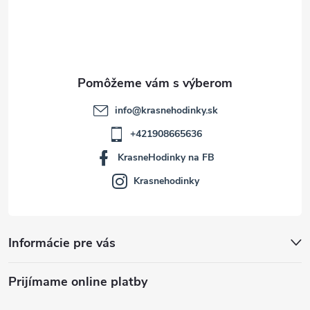
t
i
e
info
@
krasnehodinky.sk
+421908665636
KrasneHodinky na FB
Krasnehodinky
Informácie pre vás
Prijímame online platby