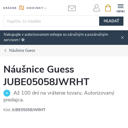
Prejsť
NÁKUPN
KOŠÍK
na
obsah
HĽADAŤ
Nakupujte v autorizovanom eshope so záručným a pozáručným
servisom ! 🛠️
Náušnice Guess
Náušnice Guess
JUBE05058JWRHT
Až 100 dní na vrátenie tovaru. Autorizovaný
predajca.
Kód:
JUBE05058JWRHT