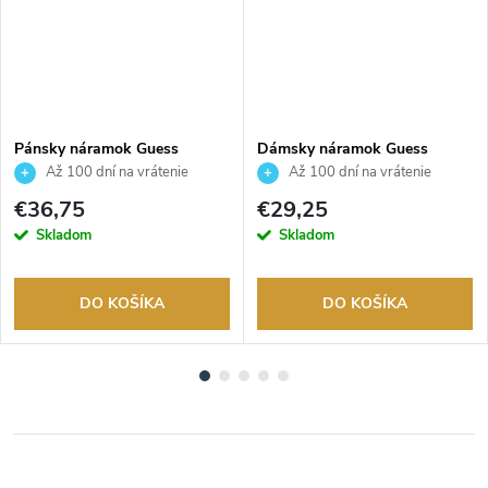
Pánsky náramok Guess
Dámsky náramok Guess
JUMB01303JWYGT/U
JUBB06082JWYGS
Až 100 dní na vrátenie
Až 100 dní na vrátenie
tovaru. Autorizovaný predajca.
tovaru. Autorizovaný predajca.
€36,75
€29,25
Skladom
Skladom
DO KOŠÍKA
DO KOŠÍKA