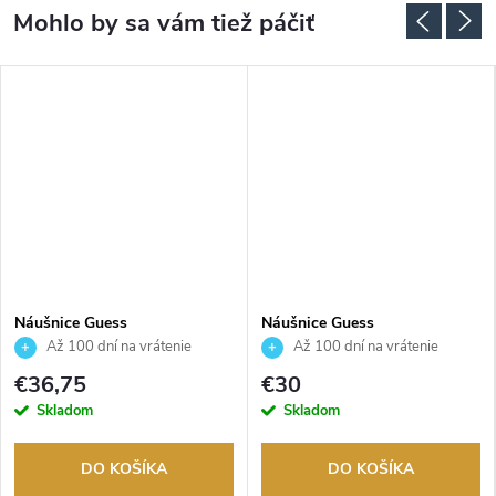
Náušnice Guess
Náušnice Guess
JUBE05462JWYGT
JUBE05218JWRHT
Až 100 dní na vrátenie
Až 100 dní na vrátenie
tovaru. Autorizovaný predajca.
tovaru. Autorizovaný predajca.
€36,75
€30
Skladom
Skladom
DO KOŠÍKA
DO KOŠÍKA