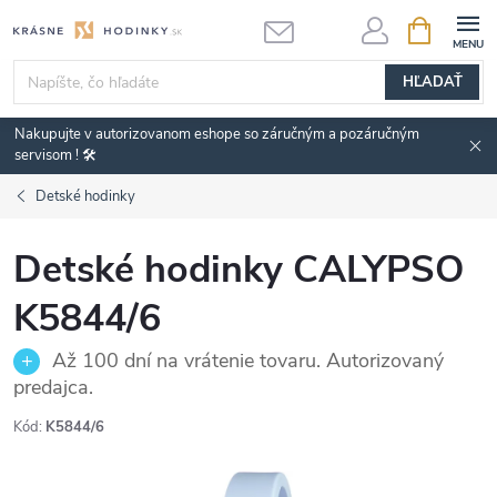
Prejsť
NÁKUPN
KOŠÍK
na
obsah
HĽADAŤ
Nakupujte v autorizovanom eshope so záručným a pozáručným
servisom ! 🛠️
Detské hodinky
Detské hodinky CALYPSO
K5844/6
Až 100 dní na vrátenie tovaru. Autorizovaný
predajca.
Kód:
K5844/6