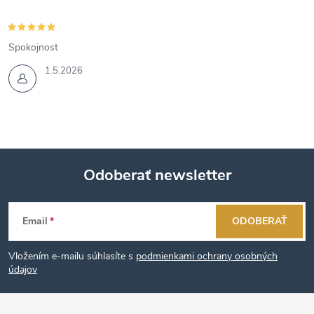
Spokojnost
1.5.2026
Odoberať newsletter
Z
Email
ODOBERAŤ
á
Vložením e-mailu súhlasíte s
podmienkami ochrany osobných
p
údajov
ä