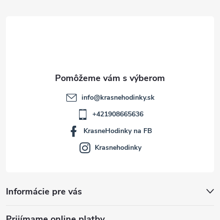
t
i
e
info
@
krasnehodinky.sk
+421908665636
KrasneHodinky na FB
Krasnehodinky
Informácie pre vás
Prijímame online platby