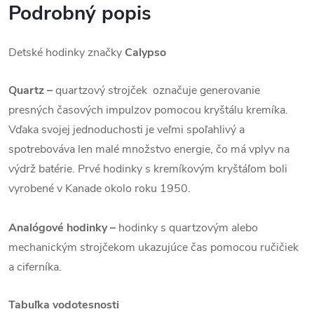
Podrobný popis
Detské hodinky značky
Calypso
Quartz –
quartzový strojček označuje generovanie
presných časových impulzov pomocou kryštálu kremíka.
Vďaka svojej jednoduchosti je veľmi spoľahlivý a
spotrebováva len malé množstvo energie, čo má vplyv na
výdrž batérie. Prvé hodinky s kremíkovým kryštáľom boli
vyrobené v Kanade okolo roku 1950.
Analógové hodinky –
hodinky s quartzovým alebo
mechanickým strojčekom ukazujúce čas pomocou ručičiek
a ciferníka.
Tabuľka vodotesnosti