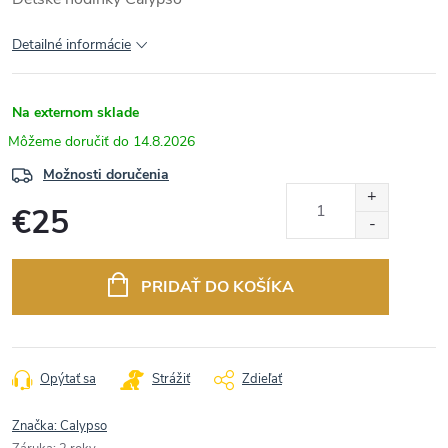
Detailné informácie
Na externom sklade
14.8.2026
Možnosti doručenia
€25
Jednotková
cena:
PRIDAŤ DO KOŠÍKA
Opýtať sa
Strážiť
Zdieľať
Značka:
Calypso