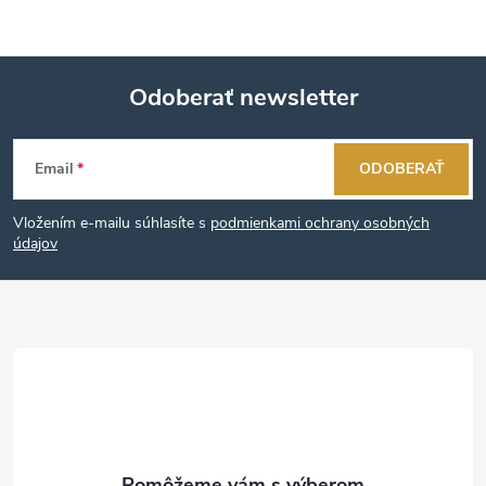
Odoberať newsletter
Z
Email
ODOBERAŤ
á
Vložením e-mailu súhlasíte s
podmienkami ochrany osobných
p
údajov
ä
t
i
e