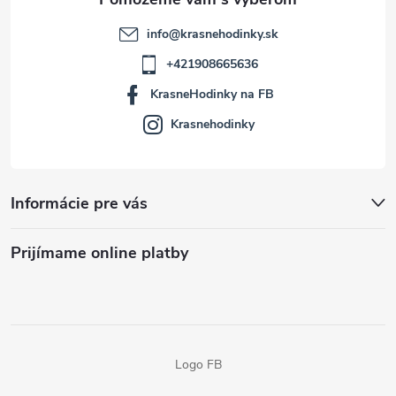
info
@
krasnehodinky.sk
+421908665636
KrasneHodinky na FB
Krasnehodinky
Informácie pre vás
Prijímame online platby
Logo FB