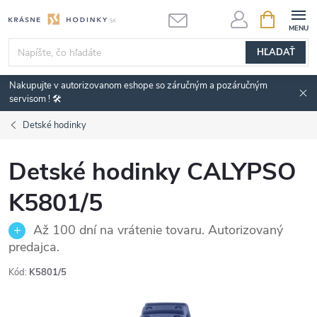
Prejsť
NÁKUPN
KOŠÍK
na
obsah
HĽADAŤ
Nakupujte v autorizovanom eshope so záručným a pozáručným
servisom ! 🛠️
Detské hodinky
Detské hodinky CALYPSO
K5801/5
Až 100 dní na vrátenie tovaru. Autorizovaný
predajca.
Kód:
K5801/5