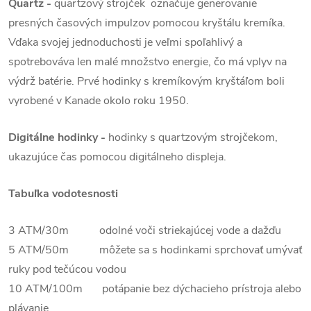
Quartz -
quartzový strojček označuje generovanie
presných časových impulzov pomocou kryštálu kremíka.
Vďaka svojej jednoduchosti je veľmi spoľahlivý a
spotrebováva len malé množstvo energie, čo má vplyv na
výdrž batérie. Prvé hodinky s kremíkovým kryštáľom boli
vyrobené v Kanade okolo roku 1950.
Digitálne hodinky -
hodinky s quartzovým strojčekom,
ukazujúce čas pomocou digitálneho displeja
.
Tabuľka vodotesnosti
3 ATM/30m odolné voči striekajúcej vode a dažďu
5 ATM/50m môžete sa s hodinkami sprchovať umývať
ruky pod tečúcou vodou
10 ATM/100m potápanie bez dýchacieho prístroja alebo
plávanie