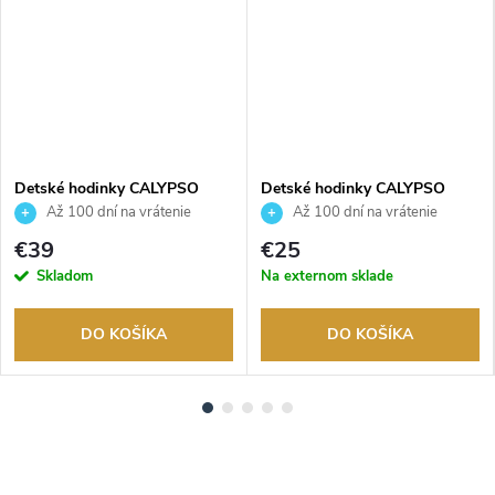
Detské hodinky CALYPSO
Detské hodinky CALYPSO
K5776/4
K5844/6
Až 100 dní na vrátenie
Až 100 dní na vrátenie
tovaru. Autorizovaný predajca.
tovaru. Autorizovaný predajca.
€39
€25
Skladom
Na externom sklade
DO KOŠÍKA
DO KOŠÍKA